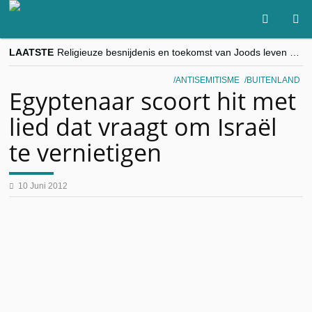
LAATSTE
Religieuze besnijdenis en toekomst van Joods leven centraal tijdens conferentie in Brussel
“Besnijdenisdebat toont hoe moeilijk seculiere Westen minderheden begrijpt”, Jinnih Beels (Vooruit)
CITYTRIP | ROEMENIË – Boekarest: de verrassing van Oost-Europa
ANTISEMITISME
BUITENLAND
“Vandaag zit elke Jood in België op de beklaagdenbank”
Egyptenaar scoort hit met
goKosher lanceert nieuwe website en samenwerking met Mishpacha voor kosher travel en simchas wereldwijd
lied dat vraagt om Israël
te vernietigen
10 Juni 2012