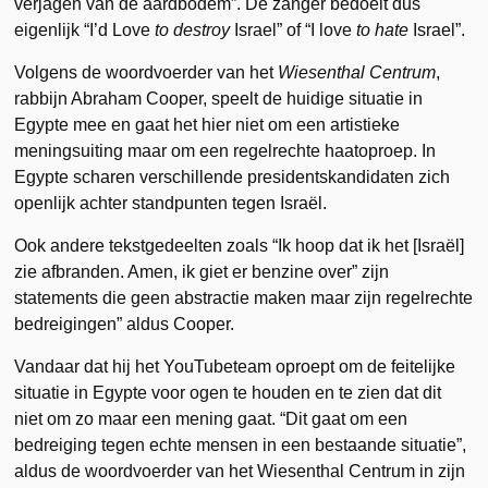
verjagen van de aardbodem”. De zanger bedoelt dus
eigenlijk “I’d Love
to destroy
Israel” of “I love
to hate
Israel”.
Volgens de woordvoerder van het
Wiesenthal Centrum
,
rabbijn Abraham Cooper, speelt de huidige situatie in
Egypte mee en gaat het hier niet om een artistieke
meningsuiting maar om een regelrechte haatoproep. In
Egypte scharen verschillende presidentskandidaten zich
openlijk achter standpunten tegen Israël.
Ook andere tekstgedeelten zoals “Ik hoop dat ik het [Israël]
zie afbranden. Amen, ik giet er benzine over” zijn
statements die geen abstractie maken maar zijn regelrechte
bedreigingen” aldus Cooper.
Vandaar dat hij het YouTubeteam oproept om de feitelijke
situatie in Egypte voor ogen te houden en te zien dat dit
niet om zo maar een mening gaat. “Dit gaat om een
bedreiging tegen echte mensen in een bestaande situatie”,
aldus de woordvoerder van het Wiesenthal Centrum in zijn