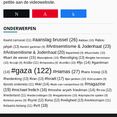
petitie aan de videowebsite.
Tweet
Pin
Share
ONDERWERPEN
aanslag brussel
(26)
abou
aalst carnaval
(11)
abbas
(10)
Antisemitisme & Jodenhaat
(23)
jahjah
(13)
andré gantman
(9)
Antisemitisme & Jodenhaat
(20)
apartheid
(9)
Auschwitz
(10)
bart de wever
(15)
beveiliging
(13)
besnijdenis
(10)
brigitte herremans
fjo
(14)
gantman
cd&v
(11)
(10)
ccojb
(9)
chanoeka
(9)
conflict
(10)
gaza
(122)
Hamas
(27)
(14)
hans knoop
(13)
Israël
(17)
herdenking
(13)
iran
(13)
jan jambon
(10)
Jeruzalem
(9)
magazine
kkl
(14)
joods onderwijs
(11)
ludo van campenhout
(9)
(19)
michael freilich
(16)
moshe aryeh friedman
(14)
n-va
(12)
nederland
(11)
nederzettingen
(9)
negationisme
(10)
olympische spelen
(9)
veiligheid
(13)
syrië
(12)
unia
(12)
verkiezingen
(11)
shimon peres
(9)
vrt
(18)
vlaams belang
(11)