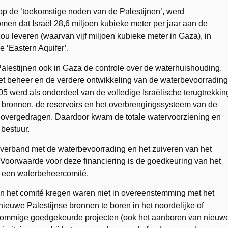
op de ’toekomstige noden van de Palestijnen’, werd
en dat Israël 28,6 miljoen kubieke meter per jaar aan de
zou leveren (waarvan vijf miljoen kubieke meter in Gaza), in
de ‘Eastern Aquifer’.
alestijnen ook in Gaza de controle over de waterhuishouding.
et beheer en de verdere ontwikkeling van de waterbevoorrading
05 werd als onderdeel van de volledige Israëlische terugtrekkin
 bronnen, de reservoirs en het overbrengingssysteem van de
n overgedragen. Daardoor kwam de totale watervoorziening en
 bestuur.
 verband met de waterbevoorrading en het zuiveren van het
 Voorwaarde voor deze financiering is de goedkeuring van het
een waterbeheercomité.
n het comité kregen waren niet in overeenstemming met het
ieuwe Palestijnse bronnen te boren in het noordelijke of
. Sommige goedgekeurde projecten (ook het aanboren van nieuw