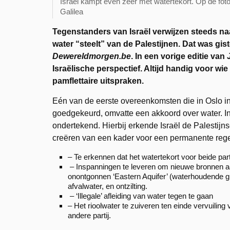
Israël kampt even zeer met watertekort. Op de foto
Galilea
Tegenstanders van Israël verwijzen steeds naa
water “steelt” van de Palestijnen. Dat was gis
Dewereldmorgen.be
. In een vorige editie van
J
Israëlische perspectief. Altijd handig voor wi
pamflettaire uitspraken.
Eén van de eerste overeenkomsten die in Oslo in
goedgekeurd, omvatte een akkoord over water. I
ondertekend. Hierbij erkende Israël de Palestijn
creëren van een kader voor een permanente regel
– Te erkennen dat het watertekort voor beide par
– Inspanningen te leveren om nieuwe bronnen aan
onontgonnen ‘Eastern Aquifer’ (waterhoudende g
afvalwater, en ontzilting.
– ‘Illegale’ afleiding van water tegen te gaan
– Het rioolwater te zuiveren ten einde vervuili
andere partij.