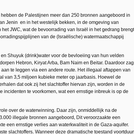
n, hebben de Palestijnen meer dan 250 bronnen aangeboord in
van Jenin en in het westelijk bekken, in de omgeving van
het JWC, wat de bevoorrading van Israël in het gedrang brengt
oorradingspijplijnen van de (Israëlische) watermaatschappij
 en Shuyuk (drink)water voor de bevloeiing van hun velden
 dorpen Hebron, Kiryat Arba, Bam Naim en Beitar. Daardoor zag
aan te leggen via een andere route. Het illegaal aftappen van
tal van 3,5 miljoen kubieke meter op jaarbasis. Hoewel de
halen dat ook zij het slachtoffer hiervan zijn, worden in de
 incidenten te voorkomen, wat een ernstige inbreuk is op de
ole over de waterwinning. Daar zijn, onmiddellijk na de
n 3.000 illegale bronnen aangeboord, Dit veroorzaakte een
kte een ernstige verlies aan waterkwaliteit in de Gaza-aquifer.
te slachtoffers. Wanneer deze dramatische toestand voortduur