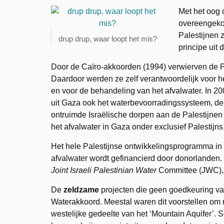
Met het oog 
overeengekom
Palestijnen 
drup drup, waar loopt het mis?
principe uit 
Door de Caïro-akkoorden (1994) verwierven de P
Daardoor werden ze zelf verantwoordelijk voor h
en voor de behandeling van het afvalwater. In 20
uit Gaza ook het waterbevoorradingssysteem, de
ontruimde Israëlische dorpen aan de Palestijne
het afvalwater in Gaza onder exclusief Palestijns
Het hele Palestijnse ontwikkelingsprogramma in
afvalwater wordt gefinancierd door donorlanden.
Joint Israeli Palestinian Water
Committee (JWC), 
De
zeldzame
projecten die geen goedkeuring va
Waterakkoord. Meestal waren dit voorstellen om n
westelijke gedeelte van het ‘Mountain Aquifer’