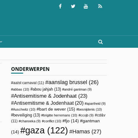
ONDERWERPEN
aanslag brussel
(26)
aalst carnaval
(11)
abou jahjah
(13)
abbas
(10)
andré gantman
(9)
Antisemitisme & Jodenhaat
(23)
Antisemitisme & Jodenhaat
(20)
apartheid
(9)
bart de wever
(15)
Auschwitz
(10)
besnijdenis
(10)
beveiliging
(13)
cd&v
brigitte herremans
(10)
ccojb
(9)
fjo
(14)
gantman
(11)
chanoeka
(9)
conflict
(10)
gaza
(122)
Hamas
(27)
(14)