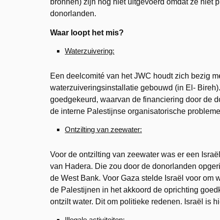
bronnen) zijn nog niet uitgevoerd omdat ze niet 
donorlanden.
Waar loopt het mis?
Waterzuivering:
Een deelcomité van het JWC houdt zich bezig me
waterzuiveringsinstallatie gebouwd (in El- Bireh
goedgekeurd, waarvan de financiering door de don
de interne Palestijnse organisatorische probleme
Ontzilting van zeewater:
Voor de ontzilting van zeewater was er een Israël
van Hadera. Die zou door de donorlanden opgeri
de West Bank. Voor Gaza stelde Israël voor om wa
de Palestijnen in het akkoord de oprichting goed
ontzilt water. Dit om politieke redenen. Israël is 
Illegale activiteiten: