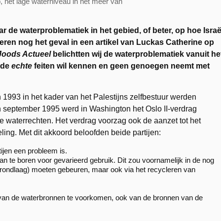
, het lage waterniveau in het meer van
r de waterproblematiek in het gebied, of beter, op hoe Israë
teren nog het geval in een artikel van Luckas Catherine op
oods Actueel
belichtten wij de waterproblematiek vanuit he
e de
echte
feiten wil kennen en geen genoegen neemt met
 1993 in het kader van het Palestijns zelfbestuur werden
n september 1995 werd in Washington het Oslo II-verdrag
se waterrechten. Het verdrag voorzag ook de aanzet tot het
ing. Met dit akkoord beloofden beide partijen:
tijen een probleem is.
 te boren voor gevarieerd gebruik. Dit zou voornamelijk in de nog
rondlaag) moeten gebeuren, maar ook via het recycleren van
ng van de waterbronnen te voorkomen, ook van de bronnen van de