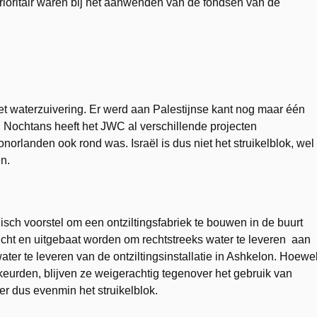
prioritair waren bij het aanwenden van de fondsen van de
t waterzuivering. Er werd aan Palestijnse kant nog maar één
). Nochtans heeft het JWC al verschillende projecten
orlanden ook rond was. Israël is dus niet het struikelblok, wel
n.
isch voorstel om een ontziltingsfabriek te bouwen in de buurt
cht en uitgebaat worden om rechtstreeks water te leveren aan
ter te leveren van de ontziltingsinstallatie in Ashkelon. Hoewe
keurden, blijven ze weigerachtig tegenover het gebruik van
hier dus evenmin het struikelblok.