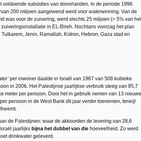
eit voldoende subsidies van donorlanden. In de periode 1996
rvan 200 miljoen aangewend werd voor waterwinning. Van de
md was voor de zuivering, werd slechts 25 miljoen (= 5% van he
zuiveringsinstallatie in EL-Bireh. Nochtans voorzag het plan
s, Tulkarem, Jenin, Ramallah, Kidron, Hebron, Gaza stad en
kwater’ per inwoner daalde in Israël van 1967 van 508 kubieke
on in 2006. Het Palestijnse jaarlijkse verbruik steeg van 85,7
e meter per persoon. Door het in gebruik nemen van 13 nieuw
per persoon in de West Bank dit jaar verder toenemen, terwijl
afneemt.
aan de Palestijnen: waar de akkoorden de levering van 28,6
sraël jaarlijks
bijna het dubbel van die
hoeveelheid. Zo werd
zoet drinkwater geleverd.