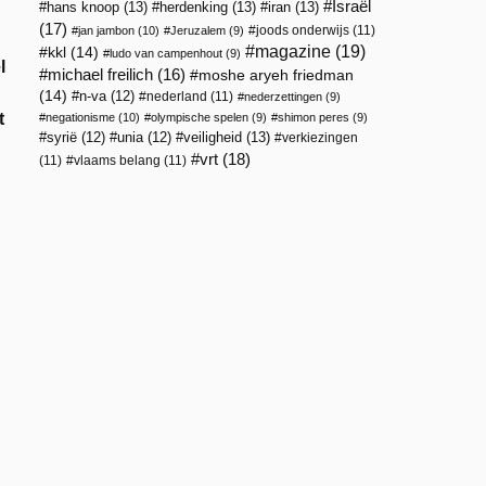
Israël
hans knoop
(13)
herdenking
(13)
iran
(13)
(17)
joods onderwijs
(11)
jan jambon
(10)
Jeruzalem
(9)
magazine
(19)
kkl
(14)
ludo van campenhout
(9)
l
michael freilich
(16)
moshe aryeh friedman
(14)
n-va
(12)
nederland
(11)
nederzettingen
(9)
t
negationisme
(10)
olympische spelen
(9)
shimon peres
(9)
veiligheid
(13)
syrië
(12)
unia
(12)
verkiezingen
vrt
(18)
(11)
vlaams belang
(11)