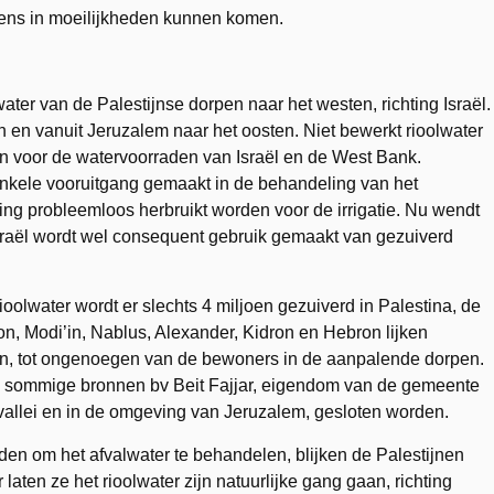
ens in moeilijkheden kunnen komen.
ater van de Palestijnse dorpen naar het westen, richting Israël.
n en vanuit Jeruzalem naar het oosten. Niet bewerkt rioolwater
n voor de watervoorraden van Israël en de West Bank.
enkele vooruitgang gemaakt in de behandeling van het
ring probleemloos herbruikt worden voor de irrigatie. Nu wendt
raël wordt wel consequent gebruik gemaakt van gezuiverd
oolwater wordt er slechts 4 miljoen gezuiverd in Palestina, de
on, Modi’in, Nablus, Alexander, Kidron en Hebron lijken
en, tot ongenoegen van de bewoners in de aanpalende dorpen.
 sommige bronnen bv Beit Fajjar, eigendom van de gemeente
allei en in de omgeving van Jeruzalem, gesloten worden.
en om het afvalwater te behandelen, blijken de Palestijnen
laten ze het rioolwater zijn natuurlijke gang gaan, richting