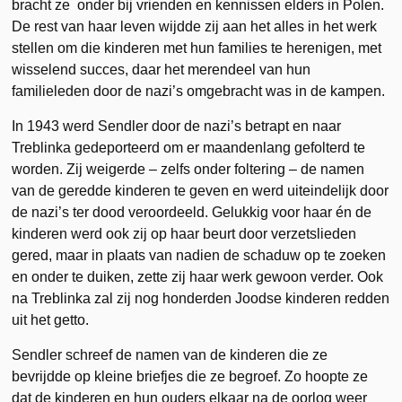
bracht ze onder bij vrienden en kennissen elders in Polen.
De rest van haar leven wijdde zij aan het alles in het werk
stellen om die kinderen met hun families te herenigen, met
wisselend succes, daar het merendeel van hun
familieleden door de nazi’s omgebracht was in de kampen.
In 1943 werd Sendler door de nazi’s betrapt en naar
Treblinka gedeporteerd om er maandenlang gefolterd te
worden. Zij weigerde – zelfs onder foltering – de namen
van de geredde kinderen te geven en werd uiteindelijk door
de nazi’s ter dood veroordeeld. Gelukkig voor haar én de
kinderen werd ook zij op haar beurt door verzetslieden
gered, maar in plaats van nadien de schaduw op te zoeken
en onder te duiken, zette zij haar werk gewoon verder. Ook
na Treblinka zal zij nog honderden Joodse kinderen redden
uit het getto.
Sendler schreef de namen van de kinderen die ze
bevrijdde op kleine briefjes die ze begroef. Zo hoopte ze
dat de kinderen en hun ouders elkaar na de oorlog weer