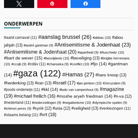
Tweet
Pin
Share
ONDERWERPEN
aanslag brussel
(26)
abou
aalst carnaval
(11)
abbas
(10)
Antisemitisme & Jodenhaat
(23)
jahjah
(13)
andré gantman
(9)
Antisemitisme & Jodenhaat
(20)
apartheid
(9)
Auschwitz
(10)
bart de wever
(15)
beveiliging
(13)
besnijdenis
(10)
brigitte herremans
fjo
(14)
gantman
cd&v
(11)
(10)
ccojb
(9)
chanoeka
(9)
conflict
(10)
gaza
(122)
Hamas
(27)
(14)
hans knoop
(13)
Israël
(17)
herdenking
(13)
iran
(13)
jan jambon
(10)
Jeruzalem
(9)
magazine
kkl
(14)
joods onderwijs
(11)
ludo van campenhout
(9)
(19)
michael freilich
(16)
moshe aryeh friedman
(14)
n-va
(12)
nederland
(11)
nederzettingen
(9)
negationisme
(10)
olympische spelen
(9)
veiligheid
(13)
syrië
(12)
unia
(12)
verkiezingen
(11)
shimon peres
(9)
vrt
(18)
vlaams belang
(11)