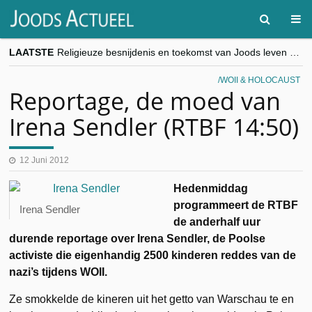
LAATSTE
Religieuze besnijdenis en toekomst van Joods leven centraal tijdens conferentie in Brussel
“Besnijdenisdebat toont hoe moeilijk seculiere Westen minderheden begrijpt”, Jinnih Beels (Vooruit)
CITYTRIP | ROEMENIË – Boekarest: de verrassing van Oost-Europa
WOII & HOLOCAUST
“Vandaag zit elke Jood in België op de beklaagdenbank”
Reportage, de moed van
goKosher lanceert nieuwe website en samenwerking met Mishpacha voor kosher travel en simchas wereldwijd
Irena Sendler (RTBF 14:50)
12 Juni 2012
Hedenmiddag
programmeert de RTBF
Irena Sendler
de anderhalf uur
durende reportage over Irena Sendler, de Poolse
activiste die eigenhandig 2500 kinderen reddes van de
nazi’s tijdens WOII.
Ze smokkelde de kineren uit het getto van Warschau te en