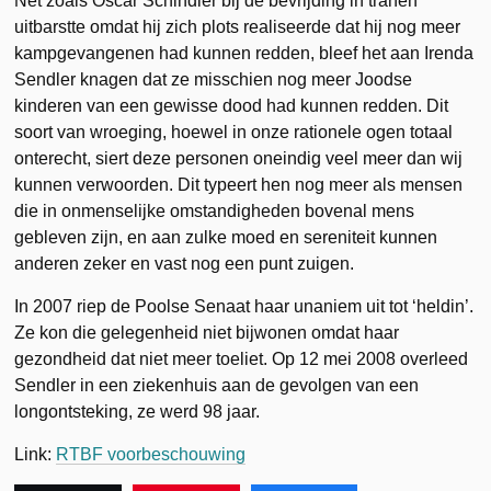
Net zoals Oscar Schindler bij de bevrijding in tranen
uitbarstte omdat hij zich plots realiseerde dat hij nog meer
kampgevangenen had kunnen redden, bleef het aan Irenda
Sendler knagen dat ze misschien nog meer Joodse
kinderen van een gewisse dood had kunnen redden. Dit
soort van wroeging, hoewel in onze rationele ogen totaal
onterecht, siert deze personen oneindig veel meer dan wij
kunnen verwoorden. Dit typeert hen nog meer als mensen
die in onmenselijke omstandigheden bovenal mens
gebleven zijn, en aan zulke moed en sereniteit kunnen
anderen zeker en vast nog een punt zuigen.
In 2007 riep de Poolse Senaat haar unaniem uit tot ‘heldin’.
Ze kon die gelegenheid niet bijwonen omdat haar
gezondheid dat niet meer toeliet. Op 12 mei 2008 overleed
Sendler in een ziekenhuis aan de gevolgen van een
longontsteking, ze werd 98 jaar.
Link:
RTBF voorbeschouwing