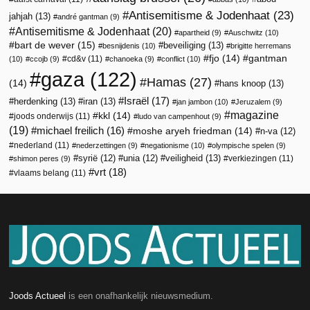
Antisemitisme & Jodenhaat
(23)
jahjah
(13)
andré gantman
(9)
Antisemitisme & Jodenhaat
(20)
apartheid
(9)
Auschwitz
(10)
bart de wever
(15)
beveiliging
(13)
besnijdenis
(10)
brigitte herremans
fjo
(14)
gantman
cd&v
(11)
(10)
ccojb
(9)
chanoeka
(9)
conflict
(10)
gaza
(122)
Hamas
(27)
(14)
hans knoop
(13)
Israël
(17)
herdenking
(13)
iran
(13)
jan jambon
(10)
Jeruzalem
(9)
magazine
kkl
(14)
joods onderwijs
(11)
ludo van campenhout
(9)
(19)
michael freilich
(16)
moshe aryeh friedman
(14)
n-va
(12)
nederland
(11)
nederzettingen
(9)
negationisme
(10)
olympische spelen
(9)
veiligheid
(13)
syrië
(12)
unia
(12)
verkiezingen
(11)
shimon peres
(9)
vrt
(18)
vlaams belang
(11)
Joods Actueel
is een onafhankelijk nieuwsmedium.