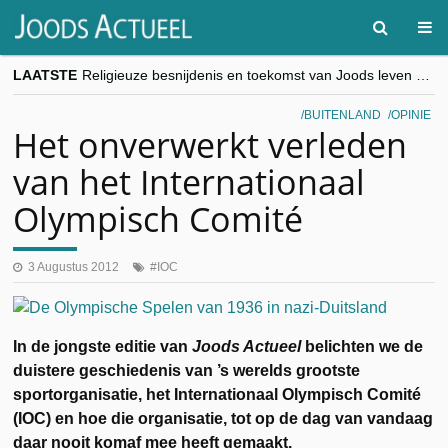
LAATSTE
Religieuze besnijdenis en toekomst van Joods leven centraal tijdens conferentie in Brussel
“Besnijdenisdebat toont hoe moeilijk seculiere Westen minderheden begrijpt”, Jinnih Beels (Vooruit)
CITYTRIP | ROEMENIË – Boekarest: de verrassing van Oost-Europa
BUITENLAND
OPINIE
“Vandaag zit elke Jood in België op de beklaagdenbank”
Het onverwerkt verleden
goKosher lanceert nieuwe website en samenwerking met Mishpacha voor kosher travel en simchas wereldwijd
van het Internationaal
Olympisch Comité
3 Augustus 2012
IOC
In de jongste editie van
Joods Actueel
belichten we de
duistere geschiedenis van ’s werelds grootste
sportorganisatie, het Internationaal Olympisch Comité
(IOC) en hoe die organisatie, tot op de dag van vandaag
daar nooit komaf mee heeft gemaakt.