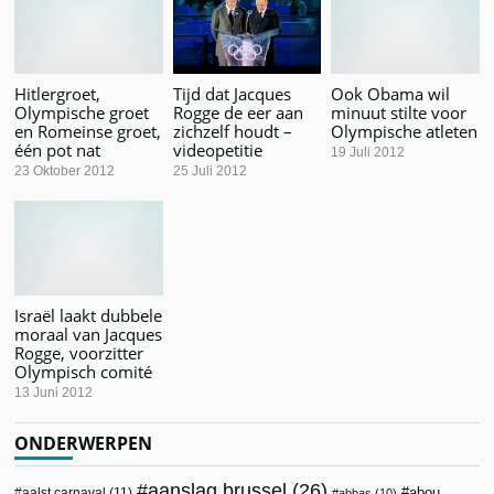
Hitlergroet,
Tijd dat Jacques
Ook Obama wil
Olympische groet
Rogge de eer aan
minuut stilte voor
en Romeinse groet,
zichzelf houdt –
Olympische atleten
één pot nat
videopetitie
19 Juli 2012
23 Oktober 2012
25 Juli 2012
Israël laakt dubbele
moraal van Jacques
Rogge, voorzitter
Olympisch comité
13 Juni 2012
ONDERWERPEN
aanslag brussel
(26)
abou
aalst carnaval
(11)
abbas
(10)