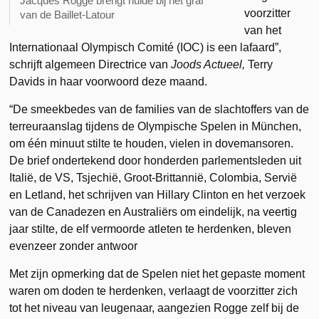
Jacques Rogge brengt hulde bij het graf
voorzitter
van de Baillet-Latour
van het
Internationaal Olympisch Comité (IOC) is een lafaard”,
schrijft algemeen Directrice van
Joods Actueel,
Terry
Davids in haar voorwoord deze maand.
“De smeekbedes van de families van de slachtoffers van de
terreuraanslag tijdens de Olympische Spelen in München,
om één minuut stilte te houden, vielen in dovemansoren.
De brief ondertekend door honderden parlementsleden uit
Italië, de VS, Tsjechië, Groot-Brittannië, Colombia, Servië
en Letland, het schrijven van Hillary Clinton en het verzoek
van de Canadezen en Australiërs om eindelijk, na veertig
jaar stilte, de elf vermoorde atleten te herdenken, bleven
evenzeer zonder antwoor
Met zijn opmerking dat de Spelen niet het gepaste moment
waren om doden te herdenken, verlaagt de voorzitter zich
tot het niveau van leugenaar, aangezien Rogge zelf bij de