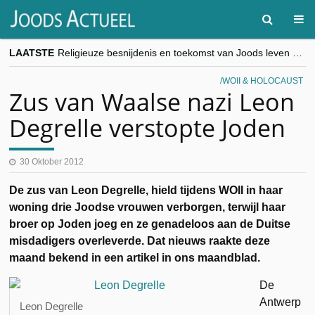
LAATSTE
Religieuze besnijdenis en toekomst van Joods leven centraal tijdens conferentie in Brussel
“Besnijdenisdebat toont hoe moeilijk seculiere Westen minderheden begrijpt”, Jinnih Beels (Vooruit)
CITYTRIP | ROEMENIË – Boekarest: de verrassing van Oost-Europa
WOII & HOLOCAUST
“Vandaag zit elke Jood in België op de beklaagdenbank”
Zus van Waalse nazi Leon
goKosher lanceert nieuwe website en samenwerking met Mishpacha voor kosher travel en simchas wereldwijd
Degrelle verstopte Joden
30 Oktober 2012
De zus van Leon Degrelle, hield tijdens WOII in haar
woning drie Joodse vrouwen verborgen, terwijl haar
broer op Joden joeg en ze genadeloos aan de Duitse
misdadigers overleverde. Dat nieuws raakte deze
maand bekend in een artikel in ons maandblad.
De
Antwerp
Leon Degrelle