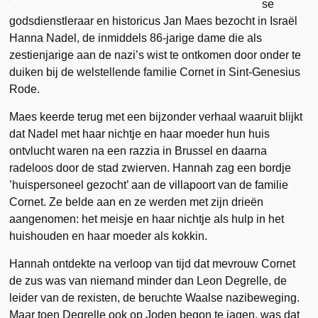
se
godsdienstleraar en historicus Jan Maes bezocht in Israël
Hanna Nadel, de inmiddels 86-jarige dame die als
zestienjarige aan de nazi’s wist te ontkomen door onder te
duiken bij de welstellende familie Cornet in Sint-Genesius
Rode.
Maes keerde terug met een bijzonder verhaal waaruit blijkt
dat Nadel met haar nichtje en haar moeder hun huis
ontvlucht waren na een razzia in Brussel en daarna
radeloos door de stad zwierven. Hannah zag een bordje
’huispersoneel gezocht’ aan de villapoort van de familie
Cornet. Ze belde aan en ze werden met zijn drieën
aangenomen: het meisje en haar nichtje als hulp in het
huishouden en haar moeder als kokkin.
Hannah ontdekte na verloop van tijd dat mevrouw Cornet
de zus was van niemand minder dan Leon Degrelle, de
leider van de rexisten, de beruchte Waalse nazibeweging.
Maar toen Degrelle ook op Joden begon te jagen, was dat