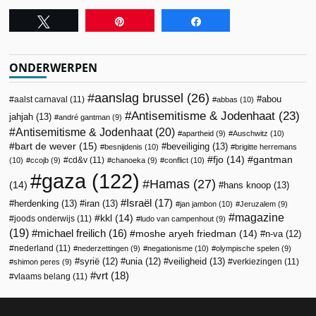
Tweet
Pin
Share
ONDERWERPEN
aanslag brussel
(26)
abou
aalst carnaval
(11)
abbas
(10)
Antisemitisme & Jodenhaat
(23)
jahjah
(13)
andré gantman
(9)
Antisemitisme & Jodenhaat
(20)
apartheid
(9)
Auschwitz
(10)
bart de wever
(15)
beveiliging
(13)
besnijdenis
(10)
brigitte herremans
fjo
(14)
gantman
cd&v
(11)
(10)
ccojb
(9)
chanoeka
(9)
conflict
(10)
gaza
(122)
Hamas
(27)
(14)
hans knoop
(13)
Israël
(17)
herdenking
(13)
iran
(13)
jan jambon
(10)
Jeruzalem
(9)
magazine
kkl
(14)
joods onderwijs
(11)
ludo van campenhout
(9)
(19)
michael freilich
(16)
moshe aryeh friedman
(14)
n-va
(12)
nederland
(11)
nederzettingen
(9)
negationisme
(10)
olympische spelen
(9)
veiligheid
(13)
syrië
(12)
unia
(12)
verkiezingen
(11)
shimon peres
(9)
vrt
(18)
vlaams belang
(11)