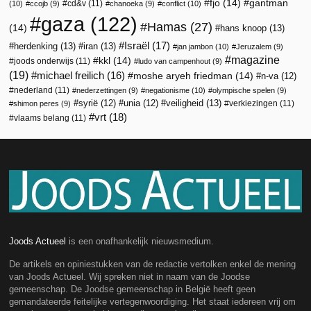
fjo
(14)
gantman
cd&v
(11)
(10)
ccojb
(9)
chanoeka
(9)
conflict
(10)
gaza
(122)
Hamas
(27)
(14)
hans knoop
(13)
Israël
(17)
herdenking
(13)
iran
(13)
jan jambon
(10)
Jeruzalem
(9)
magazine
kkl
(14)
joods onderwijs
(11)
ludo van campenhout
(9)
(19)
michael freilich
(16)
moshe aryeh friedman
(14)
n-va
(12)
nederland
(11)
nederzettingen
(9)
negationisme
(10)
olympische spelen
(9)
veiligheid
(13)
syrië
(12)
unia
(12)
verkiezingen
(11)
shimon peres
(9)
vrt
(18)
vlaams belang
(11)
Joods Actueel
is een onafhankelijk nieuwsmedium.
De artikels en opiniestukken van de redactie vertolken enkel de mening
van Joods Actueel. Wij spreken niet in naam van de Joodse
gemeenschap. De Joodse gemeenschap in België heeft geen
gemandateerde feitelijke vertegenwoordiging. Het staat iedereen vrij om