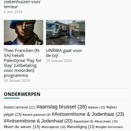
ziekenhuizen voor
terreur
6 Juni 2024
Theo Francken (N-
UNRWA gaat voor
VA) hekelt
de bijl
Palestijnse ‘Pay for
29 Januari 2024
Slay’ (uitbetaling
voor moorden)
programma
30 Januari 2024
ONDERWERPEN
aanslag brussel
(26)
abou
aalst carnaval
(11)
abbas
(10)
Antisemitisme & Jodenhaat
(23)
jahjah
(13)
andré gantman
(9)
Antisemitisme & Jodenhaat
(20)
apartheid
(9)
Auschwitz
(10)
bart de wever
(15)
beveiliging
(13)
besnijdenis
(10)
brigitte herremans