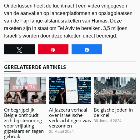
Ondertussen heeft de luchtmacht een video vrijgegeven
van de aanvallen op lanceerplatformen en opslagplaatsen
van de Fajr lange-afstandsraketten van Hamas. Deze
raketten zijn in staat om Tel Aviv te bereiken. 3,5 miljoen
Israëli’s worden door deze raketten direct bedreigd.
Tweet
Pin
Share
GERELATEERDE ARTIKELS
Onbegrijpelijk:
Al Jazeera verhaal
Belgische Joden in
België onthoudt
over Israëlische
de knel
zich bij stemming
verkrachtingen was
30 Januari 2024
voor vrijlating
verzonnen
gijzelaars en tegen
25 Maart 2024
gebruik