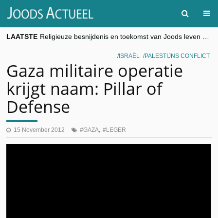
LAATSTE
Religieuze besnijdenis en toekomst van Joods leven centraal tijdens conferentie in Brussel
“Besnijdenisdebat toont hoe moeilijk seculiere Westen minderheden begrijpt”, Jinnih Beels (Vooruit)
CITYTRIP | ROEMENIË – Boekarest: de verrassing van Oost-Europa
ISRAËL
PALESTIJNS CONFLICT
“Vandaag zit elke Jood in België op de beklaagdenbank”
Gaza militaire operatie
goKosher lanceert nieuwe website en samenwerking met Mishpacha voor kosher travel en simchas wereldwijd
krijgt naam: Pillar of
Defense
,
15 November 2012
GAZA
LEGER