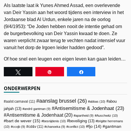
Als laatste laat ik Yunes Ahmed Assad, een overlevende
van Deir Yassin aan het woord tijdens een interview in het
Jordaanse blad Al Urdun, enkele jaren na de oorlog
(9/4/1953): “De Joden hebben nooit de intentie gehad om
de burgerbevolking van Deir Yassin kwaad te doen. Ze
waren verplicht zwaar terug te vechten nadat intensief vuur
vanuit het dorp de Irgoen leider hadden gedood”.
Of hoe snel een leugen een eigen leven kan gaan leiden…
Tweet
Pin
Share
ONDERWERPEN
aanslag brussel
(26)
abou
aalst carnaval
(11)
abbas
(10)
Antisemitisme & Jodenhaat
(23)
jahjah
(13)
andré gantman
(9)
Antisemitisme & Jodenhaat
(20)
apartheid
(9)
Auschwitz
(10)
bart de wever
(15)
beveiliging
(13)
besnijdenis
(10)
brigitte herremans
fjo
(14)
gantman
cd&v
(11)
(10)
ccojb
(9)
chanoeka
(9)
conflict
(10)