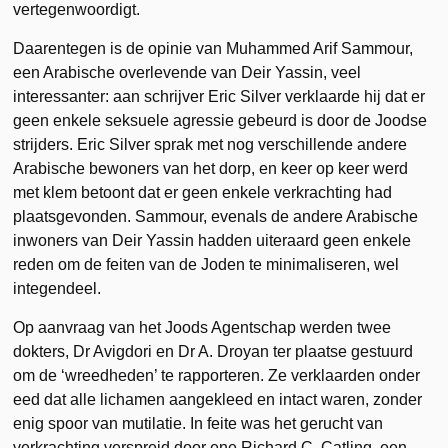
vertegenwoordigt.
Daarentegen is de opinie van Muhammed Arif Sammour,
een Arabische overlevende van Deir Yassin, veel
interessanter: aan schrijver Eric Silver verklaarde hij dat er
geen enkele seksuele agressie gebeurd is door de Joodse
strijders. Eric Silver sprak met nog verschillende andere
Arabische bewoners van het dorp, en keer op keer werd
met klem betoont dat er geen enkele verkrachting had
plaatsgevonden. Sammour, evenals de andere Arabische
inwoners van Deir Yassin hadden uiteraard geen enkele
reden om de feiten van de Joden te minimaliseren, wel
integendeel.
Op aanvraag van het Joods Agentschap werden twee
dokters, Dr Avigdori en Dr A. Droyan ter plaatse gestuurd
om de ‘wreedheden’ te rapporteren. Ze verklaarden onder
eed dat alle lichamen aangekleed en intact waren, zonder
enig spoor van mutilatie. In feite was het gerucht van
verkrachting verspreid door ene Richard C. Catling, een