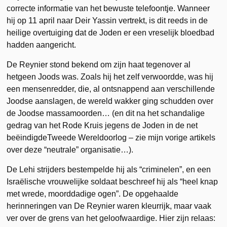
correcte informatie van het bewuste telefoontje. Wanneer
hij op 11 april naar Deir Yassin vertrekt, is dit reeds in de
heilige overtuiging dat de Joden er een vreselijk bloedbad
hadden aangericht.
De Reynier stond bekend om zijn haat tegenover al
hetgeen Joods was. Zoals hij het zelf verwoordde, was hij
een mensenredder, die, al ontsnappend aan verschillende
Joodse aanslagen, de wereld wakker ging schudden over
de Joodse massamoorden… (en dit na het schandalige
gedrag van het Rode Kruis jegens de Joden in de net
beëindigdeTweede Wereldoorlog – zie mijn vorige artikels
over deze “neutrale” organisatie…).
De Lehi strijders bestempelde hij als “criminelen”, en een
Israëlische vrouwelijke soldaat beschreef hij als “heel knap
met wrede, moorddadige ogen”. De opgehaalde
herinneringen van De Reynier waren kleurrijk, maar vaak
ver over de grens van het geloofwaardige. Hier zijn relaas: