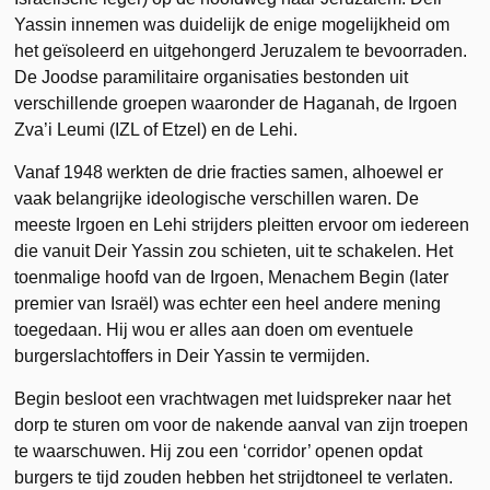
Yassin innemen was duidelijk de enige mogelijkheid om
het geïsoleerd en uitgehongerd Jeruzalem te bevoorraden.
De Joodse paramilitaire organisaties bestonden uit
verschillende groepen waaronder de Haganah, de Irgoen
Zva’i Leumi (IZL of Etzel) en de Lehi.
Vanaf 1948 werkten de drie fracties samen, alhoewel er
vaak belangrijke ideologische verschillen waren. De
meeste Irgoen en Lehi strijders pleitten ervoor om iedereen
die vanuit Deir Yassin zou schieten, uit te schakelen. Het
toenmalige hoofd van de Irgoen, Menachem Begin (later
premier van Israël) was echter een heel andere mening
toegedaan. Hij wou er alles aan doen om eventuele
burgerslachtoffers in Deir Yassin te vermijden.
Begin besloot een vrachtwagen met luidspreker naar het
dorp te sturen om voor de nakende aanval van zijn troepen
te waarschuwen. Hij zou een ‘corridor’ openen opdat
burgers te tijd zouden hebben het strijdtoneel te verlaten.