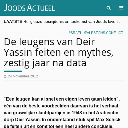
LAATSTE
Religieuze besnijdenis en toekomst van Joods leven centraal tijdens conferentie in Brussel
“Besnijdenisdebat toont hoe moeilijk seculiere Westen minderheden begrijpt”, Jinnih Beels (Vooruit)
CITYTRIP | ROEMENIË – Boekarest: de verrassing van Oost-Europa
ISRAËL
PALESTIJNS CONFLICT
“Vandaag zit elke Jood in België op de beklaagdenbank”
De leugens van Deir
goKosher lanceert nieuwe website en samenwerking met Mishpacha voor kosher travel en simchas wereldwijd
Yassin feiten en mythes,
zestig jaar na data
24 November 2012
“Een leugen kan al snel een eigen leven gaan leiden”,
één van de beste voorbeelden daarvan is het verhaal
van gruwelijke slachtpartijen in 1948 in het Arabische
dorp Deir Yassin. In onderstaand stuk spit Max Schick
de feiten uit en komt tot een heel andere conclusie.