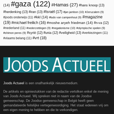
gaza
(122)
Hamas
(27)
(14)
hans knoop
(13)
Israël
(17)
herdenking
(13)
iran
(13)
jan jambon
(10)
Jeruzalem
(9)
magazine
kkl
(14)
joods onderwijs
(11)
ludo van campenhout
(9)
(19)
michael freilich
(16)
moshe aryeh friedman
(14)
n-va
(12)
nederland
(11)
nederzettingen
(9)
negationisme
(10)
olympische spelen
(9)
veiligheid
(13)
syrië
(12)
unia
(12)
verkiezingen
(11)
shimon peres
(9)
vrt
(18)
vlaams belang
(11)
Joods Actueel
is een onafhankelijk nieuwsmedium.
De artikels en opiniestukken van de redactie vertolken enkel de mening
van Joods Actueel. Wij spreken niet in naam van de Joodse
gemeenschap. De Joodse gemeenschap in België heeft geen
gemandateerde feitelijke vertegenwoordiging. Het staat iedereen vrij om
een eigen mening te hebben en die te verkondigen.