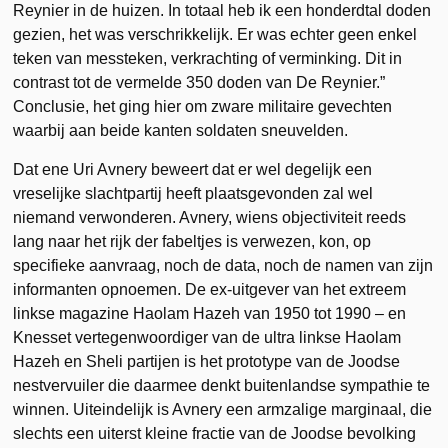
Reynier in de huizen. In totaal heb ik een honderdtal doden
gezien, het was verschrikkelijk. Er was echter geen enkel
teken van messteken, verkrachting of verminking. Dit in
contrast tot de vermelde 350 doden van De Reynier.”
Conclusie, het ging hier om zware militaire gevechten
waarbij aan beide kanten soldaten sneuvelden.
Dat ene Uri Avnery beweert dat er wel degelijk een
vreselijke slachtpartij heeft plaatsgevonden zal wel
niemand verwonderen. Avnery, wiens objectiviteit reeds
lang naar het rijk der fabeltjes is verwezen, kon, op
specifieke aanvraag, noch de data, noch de namen van zijn
informanten opnoemen. De ex-uitgever van het extreem
linkse magazine Haolam Hazeh van 1950 tot 1990 – en
Knesset vertegenwoordiger van de ultra linkse Haolam
Hazeh en Sheli partijen is het prototype van de Joodse
nestvervuiler die daarmee denkt buitenlandse sympathie te
winnen. Uiteindelijk is Avnery een armzalige marginaal, die
slechts een uiterst kleine fractie van de Joodse bevolking