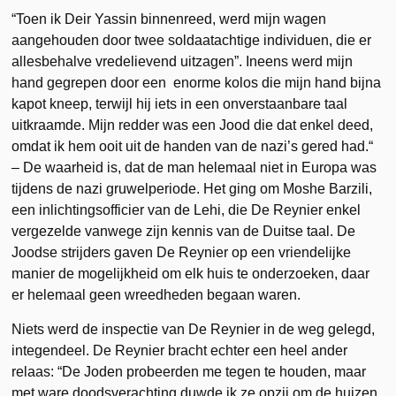
“Toen ik Deir Yassin binnenreed, werd mijn wagen
aangehouden door twee soldaatachtige individuen, die er
allesbehalve vredelievend uitzagen”. Ineens werd mijn
hand gegrepen door een enorme kolos die mijn hand bijna
kapot kneep, terwijl hij iets in een onverstaanbare taal
uitkraamde. Mijn redder was een Jood die dat enkel deed,
omdat ik hem ooit uit de handen van de nazi’s gered had.“
– De waarheid is, dat de man helemaal niet in Europa was
tijdens de nazi gruwelperiode. Het ging om Moshe Barzili,
een inlichtingsofficier van de Lehi, die De Reynier enkel
vergezelde vanwege zijn kennis van de Duitse taal. De
Joodse strijders gaven De Reynier op een vriendelijke
manier de mogelijkheid om elk huis te onderzoeken, daar
er helemaal geen wreedheden begaan waren.
Niets werd de inspectie van De Reynier in de weg gelegd,
integendeel. De Reynier bracht echter een heel ander
relaas: “De Joden probeerden me tegen te houden, maar
met ware doodsverachting duwde ik ze opzij om de huizen