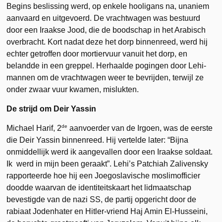
Begins beslissing werd, op enkele hooligans na, unaniem
aanvaard en uitgevoerd. De vrachtwagen was bestuurd
door een Iraakse Jood, die de boodschap in het Arabisch
overbracht. Kort nadat deze het dorp binnenreed, werd hij
echter getroffen door mortiervuur vanuit het dorp, en
belandde in een greppel. Herhaalde pogingen door Lehi-
mannen om de vrachtwagen weer te bevrijden, terwijl ze
onder zwaar vuur kwamen, mislukten.
De strijd om Deir Yassin
de
Michael Harif, 2
aanvoerder van de Irgoen, was de eerste
die Deir Yassin binnenreed. Hij vertelde later: “Bijna
onmiddellijk werd ik aangevallen door een Iraakse soldaat.
Ik werd in mijn been geraakt”. Lehi’s Patchiah Zalivensky
rapporteerde hoe hij een Joegoslavische moslimofficier
doodde waarvan de identiteitskaart het lidmaatschap
bevestigde van de nazi SS, de partij opgericht door de
rabiaat Jodenhater en Hitler-vriend Haj Amin El-Husseini,