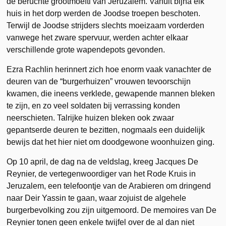
de beruchte grootmoefti van Jeruzalem. Vanuit bijna elk
huis in het dorp werden de Joodse troepen beschoten.
Terwijl de Joodse strijders slechts moeizaam vorderden
vanwege het zware spervuur, werden achter elkaar
verschillende grote wapendepots gevonden.
Ezra Rachlin herinnert zich hoe enorm vaak vanachter de
deuren van de “burgerhuizen” vrouwen tevoorschijn
kwamen, die ineens verklede, gewapende mannen bleken
te zijn, en zo veel soldaten bij verrassing konden
neerschieten. Talrijke huizen bleken ook zwaar
gepantserde deuren te bezitten, nogmaals een duidelijk
bewijs dat het hier niet om doodgewone woonhuizen ging.
Op 10 april, de dag na de veldslag, kreeg Jacques De
Reynier, de vertegenwoordiger van het Rode Kruis in
Jeruzalem, een telefoontje van de Arabieren om dringend
naar Deir Yassin te gaan, waar zojuist de algehele
burgerbevolking zou zijn uitgemoord. De memoires van De
Reynier tonen geen enkele twijfel over de al dan niet