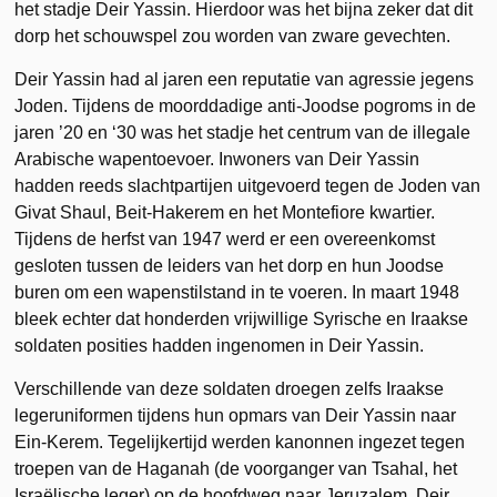
het stadje Deir Yassin. Hierdoor was het bijna zeker dat dit
dorp het schouwspel zou worden van zware gevechten.
Deir Yassin had al jaren een reputatie van agressie jegens
Joden. Tijdens de moorddadige anti-Joodse pogroms in de
jaren ’20 en ‘30 was het stadje het centrum van de illegale
Arabische wapentoevoer. Inwoners van Deir Yassin
hadden reeds slachtpartijen uitgevoerd tegen de Joden van
Givat Shaul, Beit-Hakerem en het Montefiore kwartier.
Tijdens de herfst van 1947 werd er een overeenkomst
gesloten tussen de leiders van het dorp en hun Joodse
buren om een wapenstilstand in te voeren. In maart 1948
bleek echter dat honderden vrijwillige Syrische en Iraakse
soldaten posities hadden ingenomen in Deir Yassin.
Verschillende van deze soldaten droegen zelfs Iraakse
legeruniformen tijdens hun opmars van Deir Yassin naar
Ein-Kerem. Tegelijkertijd werden kanonnen ingezet tegen
troepen van de Haganah (de voorganger van Tsahal, het
Israëlische leger) op de hoofdweg naar Jeruzalem. Deir