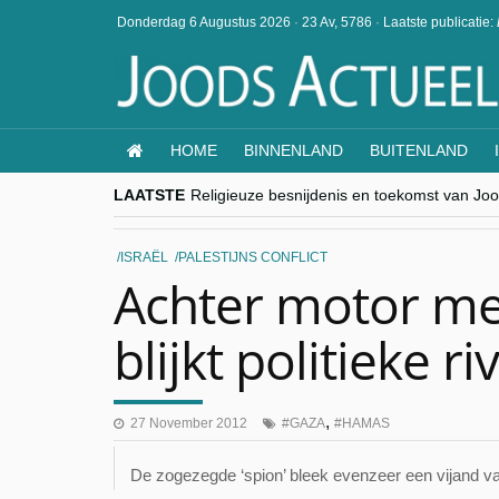
Donderdag 6 Augustus 2026
·
23 Av, 5786
·
Laatste publicatie:
HOME
BINNENLAND
BUITENLAND
LAATSTE
Religieuze besnijdenis en toekomst van Jood
“Besnijdenisdebat toont hoe moeilijk seculi
CITYTRIP | ROEMENIË – Boekarest: de ver
“Vandaag zit elke Jood in België op de bek
ISRAËL
PALESTIJNS CONFLICT
goKosher lanceert nieuwe website en same
Achter motor me
blijkt politieke 
,
27 November 2012
GAZA
HAMAS
De zogezegde ‘spion’ bleek evenzeer een vijand van