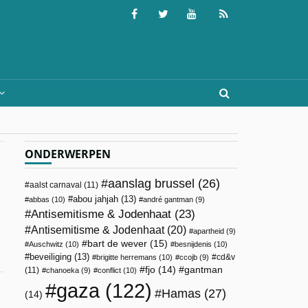
ONDERWERPEN
aanslag brussel
(26)
aalst carnaval
(11)
abou jahjah
(13)
abbas
(10)
andré gantman
(9)
Antisemitisme & Jodenhaat
(23)
Antisemitisme & Jodenhaat
(20)
apartheid
(9)
bart de wever
(15)
Auschwitz
(10)
besnijdenis
(10)
beveiliging
(13)
cd&v
brigitte herremans
(10)
ccojb
(9)
fjo
(14)
gantman
(11)
chanoeka
(9)
conflict
(10)
gaza
(122)
Hamas
(27)
(14)