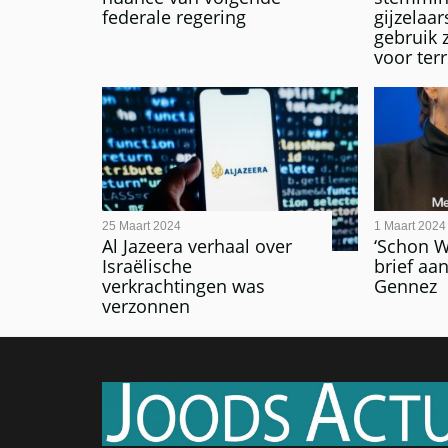
federale regering
gijzelaa
gebruik 
voor ter
25 Maart 2024
1 Maart 2024
Al Jazeera verhaal over
‘Schon W
Israëlische
brief aa
verkrachtingen was
Gennez
verzonnen