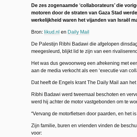
De zes zogenaamde ‘collaborateurs’ die vor
motoren door de straten van Gaza Stad werden 
werkelijkheid waren het vijanden van Israël m
Bron:
likud.nl
en
Daily Mail
De Palestijn Ribhi Badawi die afgelopen dinsdag
meegesleurd, blijkt lid te zijn van een rivaliser
Het was dus gewoonweg een afrekening met een p
aan de media verkocht als een ‘executie van coll
Dat heeft de Engels krant The Daily Mail aan het 
Ribhi Badawi werd tweemaal beschoten en vervo
werd hij achter de motor vastgebonden om te wo
“Vervang de motorfietsen door paarden, en het is
Zijn familie, buren en vrienden vinden de beschu
voor: