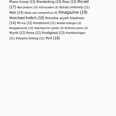
Israël
hans knoop
(13)
herdenking
(13)
iran
(13)
(17)
joods onderwijs
(11)
jan jambon
(10)
Jeruzalem
(9)
magazine
(19)
kkl
(14)
ludo van campenhout
(9)
michael freilich
(16)
moshe aryeh friedman
(14)
n-va
(12)
nederland
(11)
nederzettingen
(9)
negationisme
(10)
olympische spelen
(9)
shimon peres
(9)
veiligheid
(13)
syrië
(12)
unia
(12)
verkiezingen
vrt
(18)
(11)
vlaams belang
(11)
s