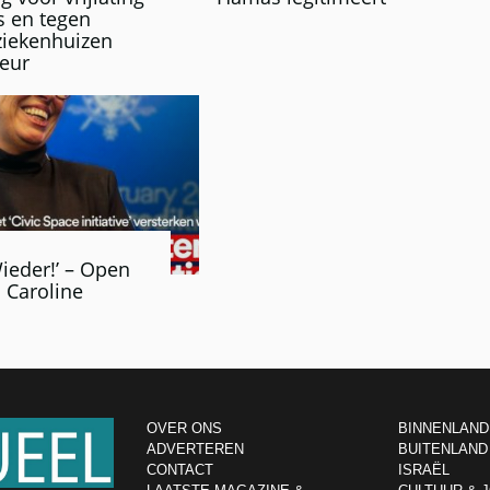
rs en tegen
ziekenhuizen
reur
ieder!’ – Open
n Caroline
OVER ONS
BINNENLAND
ADVERTEREN
BUITENLAND
CONTACT
ISRAËL