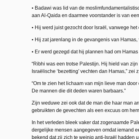
• Badawi was lid van de moslimfundamentalistische
aan Al-Qaida en daarmee voorstander is van een
• Hij werd juist gezocht door Israël, vanwege het
• Hij zat jarenlang in de gevangenis van Hamas,
• Er werd gezegd dat hij plannen had om Hamas 
“Ribhi was een trotse Palestijn. Hij hield van zi
Israëlische ‘bezetting’ vechten dan Hamas,” zei
“Om te zien het lichaam van mijn lieve man door d
De mannen die dit deden waren barbaars.”
Zijn weduwe zei ook dat de man die haar man arr
gebruikten de gevechten als een excuus om hem
In het verleden bleek vaker dat zogenaamde Pale
dergelijke mensen aangegeven omdat iemand een 
bekend dat zij zich te weinig anti-Israël hadden