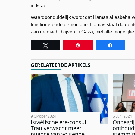
in Israël.
Waardoor duidelijk wordt dat Hamas allesbehalve
functionerende democratie. Hamas staat daarente
aan de macht blijven in Gaza, met alle mogelijke
Tweet
Pin
Share
GERELATEERDE ARTIKELS
9 Oktober 2024
6 Juni 2024
Israëlische ere-consul
Onbegrijp
Trau verwacht meer
onthoudt
nuance van volgende
stemming