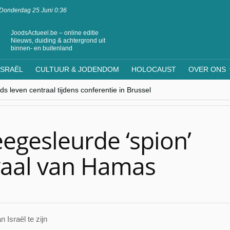
Donderdag 25 Juni 0:36
JoodsActueel.be – online editie
Nieuws, duiding & achtergrond uit
binnen- en buitenland
ISRAËL
CULTUUR & JODENDOM
HOLOCAUST
OVER ONS
s leven centraal tijdens conferentie in Brussel
ere Westen minderheden begrijpt”, Jinnih Beels (Vooruit)
rassing van Oost-Europa
laagdenbank”
nwerking met Mishpacha voor kosher travel en simchas wereldwijd
egesleurde ‘spion’
rivaal van Hamas
 Israël te zijn