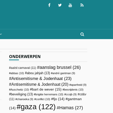
ONDERWERPEN
aanslag brussel
(26)
aalst carnaval
(11)
abou jahjah
(13)
abbas
(10)
andré gantman
(9)
Antisemitisme & Jodenhaat
(23)
Antisemitisme & Jodenhaat
(20)
apartheid
(9)
bart de wever
(15)
Auschwitz
(10)
besnijdenis
(10)
beveiliging
(13)
cd&v
brigitte herremans
(10)
ccojb
(9)
fjo
(14)
gantman
(11)
chanoeka
(9)
conflict
(10)
gaza
(122)
Hamas
(27)
(14)