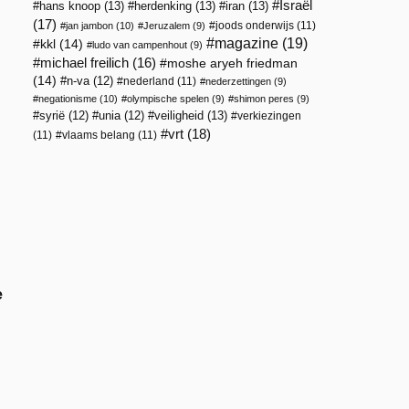
Israël
hans knoop
(13)
herdenking
(13)
iran
(13)
(17)
joods onderwijs
(11)
jan jambon
(10)
Jeruzalem
(9)
magazine
(19)
kkl
(14)
ludo van campenhout
(9)
michael freilich
(16)
moshe aryeh friedman
(14)
n-va
(12)
nederland
(11)
nederzettingen
(9)
negationisme
(10)
olympische spelen
(9)
shimon peres
(9)
veiligheid
(13)
syrië
(12)
unia
(12)
verkiezingen
vrt
(18)
(11)
vlaams belang
(11)
e