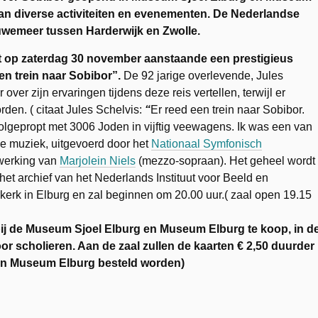
van diverse activiteiten en evenementen. De Nederlandse
luwemeer tussen Harderwijk en Zwolle.
t op zaterdag 30 november aanstaande een prestigieus
en trein naar Sobibor”.
De 92 jarige overlevende, Jules
ver zijn ervaringen tijdens deze reis vertellen, terwijl er
rden. ( citaat Jules Schelvis:
“
Er reed een trein naar Sobibor.
volgepropt met 3006 Joden in vijftig veewagens. Ik was een van
e muziek, uitgevoerd door het
Nationaal Symfonisch
werking van
Marjolein Niels
(mezzo-sopraan). Het geheel wordt
het archief van het Nederlands Instituut voor Beeld en
rkerk in Elburg en zal beginnen om 20.00 uur.( zaal open 19.15
bij de Museum Sjoel Elburg en Museum Elburg te koop, in d
r scholieren. Aan de zaal zullen de kaarten € 2,50 duurder
 van Museum Elburg besteld worden)