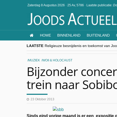
Zaterdag 8 Augustus 2026
·
25 Av, 5786
·
Laatste publicatie:
Do
HOME
BINNENLAND
BUITENLAND
LAATSTE
Religieuze besnijdenis en toekomst van Jood
“Besnijdenisdebat toont hoe moeilijk seculi
CITYTRIP | ROEMENIË – Boekarest: de ver
“Vandaag zit elke Jood in België op de bek
MUZIEK
WOII & HOLOCAUST
goKosher lanceert nieuwe website en same
Bijzonder concer
trein naar Sobib
23 Oktober 2013
Sinds eind vorige maand is er een expositi