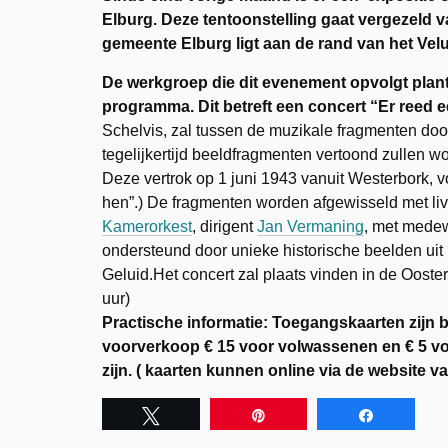
Elburg. Deze tentoonstelling gaat vergezeld 
gemeente Elburg ligt aan de rand van het Ve
De werkgroep die dit evenement opvolgt plan
programma. Dit betreft een concert “Er reed e
Schelvis, zal
tussen de muzikale fragmenten door o
tegelijkertijd beeldfragmenten vertoond zullen wo
Deze vertrok op 1 juni 1943 vanuit Westerbork, 
hen”.)
De fragmenten worden afgewisseld met liv
Kamerorkest
, dirigent
Jan Vermaning
, met mede
ondersteund door unieke historische beelden uit 
Geluid.Het concert zal plaats vinden in de Ooste
uur)
Practische informatie: Toegangskaarten zijn 
voorverkoop € 15 voor volwassenen en € 5 voo
zijn. ( kaarten kunnen online via de website
Tweet
Pin
Share