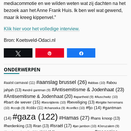
mediacommotie en we wilden weten wat zij dachten na het
bezoek aan het Anne Frank Huis. Ik ben wel wat gewend,
maar ik kreeg kippenvel.”
Klik hier voor het volledige interview.
Bron: Koetsveld-Odaci.nl
Tweet
Pin
Share
ONDERWERPEN
aanslag brussel
(26)
abou
aalst carnaval
(11)
abbas
(10)
Antisemitisme & Jodenhaat
(23)
jahjah
(13)
andré gantman
(9)
Antisemitisme & Jodenhaat
(20)
apartheid
(9)
Auschwitz
(10)
bart de wever
(15)
beveiliging
(13)
besnijdenis
(10)
brigitte herremans
fjo
(14)
gantman
cd&v
(11)
(10)
ccojb
(9)
chanoeka
(9)
conflict
(10)
gaza
(122)
Hamas
(27)
(14)
hans knoop
(13)
Israël
(17)
herdenking
(13)
iran
(13)
jan jambon
(10)
Jeruzalem
(9)