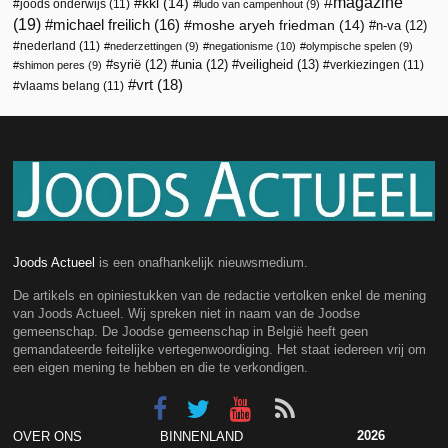
magazine
kkl
(14)
joods onderwijs
(11)
ludo van campenhout
(9)
(19)
michael freilich
(16)
moshe aryeh friedman
(14)
n-va
(12)
nederland
(11)
nederzettingen
(9)
negationisme
(10)
olympische spelen
(9)
veiligheid
(13)
syrië
(12)
unia
(12)
verkiezingen
(11)
shimon peres
(9)
vrt
(18)
vlaams belang
(11)
Joods Actueel
is een onafhankelijk nieuwsmedium.
De artikels en opiniestukken van de redactie vertolken enkel de mening
van Joods Actueel. Wij spreken niet in naam van de Joodse
gemeenschap. De Joodse gemeenschap in België heeft geen
gemandateerde feitelijke vertegenwoordiging. Het staat iedereen vrij om
een eigen mening te hebben en die te verkondigen.
2026
OVER ONS
BINNENLAND