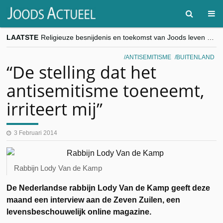
LAATSTE
Religieuze besnijdenis en toekomst van Joods leven centraal tijdens conferentie in Brussel
“Besnijdenisdebat toont hoe moeilijk seculiere Westen minderheden begrijpt”, Jinnih Beels (Vooruit)
CITYTRIP | ROEMENIË – Boekarest: de verrassing van Oost-Europa
ANTISEMITISME
BUITENLAND
“Vandaag zit elke Jood in België op de beklaagdenbank”
“De stelling dat het
goKosher lanceert nieuwe website en samenwerking met Mishpacha voor kosher travel en simchas wereldwijd
antisemitisme toeneemt,
irriteert mij”
3 Februari 2014
Rabbijn Lody Van de Kamp
De Nederlandse rabbijn Lody Van de Kamp geeft deze
maand een interview aan de Zeven Zuilen, een
levensbeschouwelijk online magazine.