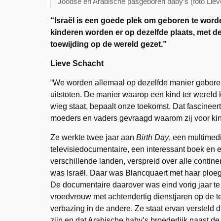
Joodse en Arabische pasgeboren baby’s (foto Liev
“Israël is een goede plek om geboren te word
kinderen worden er op dezelfde plaats, met d
toewijding op de wereld gezet.”
Lieve Schacht
“We worden allemaal op dezelfde manier gebore
uitstoten. De manier waarop een kind ter wereld
wieg staat, bepaalt onze toekomst. Dat fascineer
moeders en vaders gevraagd waarom zij voor kind
Ze werkte twee jaar aan
Birth Day
, een multimedi
televisiedocumentaire, een interessant boek en ee
verschillende landen, verspreid over alle conti
was Israël. Daar was Blancquaert met haar ploeg
De documentaire daarover was eind vorig jaar te
vroedvrouw met achtendertig dienstjaren op de t
verbazing in de andere. Ze staat ervan versteld
zijn en dat Arabische baby’s broederlijk naast d