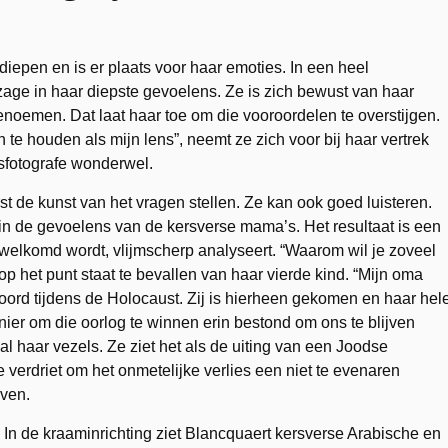
tdiepen en is er plaats voor haar emoties. In een heel
zage in haar diepste gevoelens. Ze is zich bewust van haar
benoemen. Dat laat haar toe om die vooroordelen te overstijgen.
 te houden als mijn lens”, neemt ze zich voor bij haar vertrek
psfotografe wonderwel.
 de kunst van het vragen stellen. Ze kan ook goed luisteren.
n de gevoelens van de kersverse mama’s. Het resultaat is een
erwelkomd wordt, vlijmscherp analyseert. “Waarom wil je zoveel
p het punt staat te bevallen van haar vierde kind. “Mijn oma
oord tijdens de Holocaust. Zij is hierheen gekomen en haar hel
ier om die oorlog te winnen erin bestond om ons te blijven
al haar vezels. Ze ziet het als de uiting van een Joodse
e verdriet om het onmetelijke verlies een niet te evenaren
even.
In de kraaminrichting ziet Blancquaert kersverse Arabische en