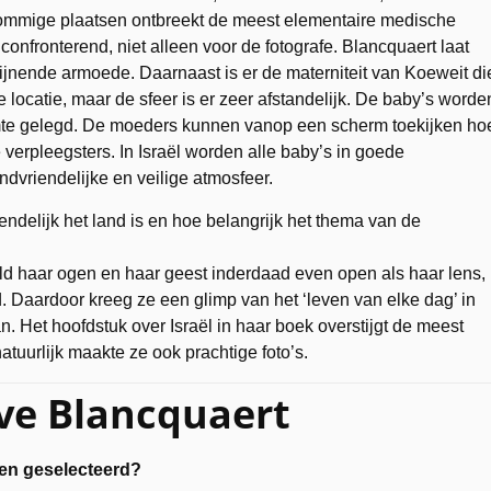
ommige plaatsen ontbreekt de meest elementaire medische
onfronterend, niet alleen voor de fotografe. Blancquaert laat
jnende armoede. Daarnaast is er de materniteit van Koeweit di
de locatie, maar de sfeer is er zeer afstandelijk. De baby’s worde
uimte gelegd. De moeders kunnen vanop een scherm toekijken ho
verpleegsters. In Israël worden alle baby’s in goede
dvriendelijke en veilige atmosfeer.
iendelijk het land is en hoe belangrijk het thema van de
ld haar ogen en haar geest inderdaad even open als haar lens,
. Daardoor kreeg ze een glimp van het ‘leven van elke dag’ in
. Het hoofdstuk over Israël in haar boek overstijgt de meest
atuurlijk maakte ze ook prachtige foto’s.
eve Blancquaert
den geselecteerd?