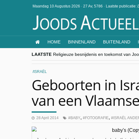
Maandag 10 Augustus 2026
·
27 Av, 5786
·
Laatste publicatie:
HOME
BINNENLAND
BUITENLAND
LAATSTE
Religieuze besnijdenis en toekomst van Jood
“Besnijdenisdebat toont hoe moeilijk seculi
CITYTRIP | ROEMENIË – Boekarest: de ver
“Vandaag zit elke Jood in België op de bek
ISRAËL
goKosher lanceert nieuwe website en same
Geboorten in Isr
van een Vlaamse
,
,
28 April 2014
BABY
FOTOGRAFIE
ISRAËL ANDE