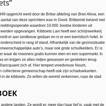
ets”
1949 opgericht werd door de Britse afdeling van
Bnei Akiva
, een
 aantal van deze oprichters was in Groot- Brittannië beland met
e reddingsoperatie waardoor 10.000 Joodse kinderen uit
d werden opgevangen. Kibboets Lavi heeft een schrijnwerkerij
dt er aan landbouw gedaan en is er een toeristisch hotel. In
n onderscheid in rang of stand. Afhankelijk van de gezinssituatie
emeenschappelijke auto’s, maar ook grote schuilkelders. Er is
er waar de inwoners gratis kunnen eten en een supermarkt. In
 en krijgen ze alles netjes gewassen en gestreken terug.
 Blancquaert zich af. Hier tempert vroedvrouw Nourit,
n collectieve gemeenschap heeft ook zijn schaduwkanten.
t in de kibboets. Ze willen de wereld verkennen, naar de stad
BOEK
 andere landen. Ze wordt er, meer dan haar lief is, vaak met de