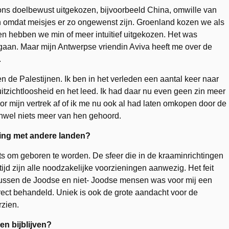
ns doelbewust uitgekozen, bijvoorbeeld China, omwille van
an omdat meisjes er zo ongewenst zijn. Groenland kozen we als
en hebben we min of meer intuïtief uitgekozen. Het was
 gaan. Maar mijn Antwerpse vriendin Aviva heeft me over de
.
n de Palestijnen. Ik ben in het verleden een aantal keer naar
itzichtloosheid en het leed. Ik had daar nu even geen zin meer
r mijn vertrek af of ik me nu ook al had laten omkopen door de
enwel niets meer van hen gehoord.
jking met andere landen?
ts om geboren te worden. De sfeer die in de kraaminrichtingen
ertijd zijn alle noodzakelijke voorzieningen aanwezig. Het feit
tussen de Joodse en niet- Joodse mensen was voor mij een
rrect behandeld. Uniek is ook de grote aandacht voor de
rzien.
en bijblijven?