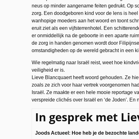
neus op minder aangename feiten gedrukt. Op s
zorg. Een doodgeboren kind voor de lens is heel c
wanhopige moeders aan het woord en toont schri
eruit ziet als een vijfsterrenhotel. Een schitteren
er onmiddellijk na de geboorte in een aparte r
de zorg in handen genomen wordt door Filipijnse 
omstandigheden op de wereld gebracht in een kin
Wie regelmatig naar Israël reist, weet hoe kindvr
veiligheid er is.
Lieve Blancquaert heeft woord gehouden. Ze hie
zoals ze zich voor haar vertrek voorgenomen had
Israël. Ze maakte er een hele mooie reportage van
verspreide clichés over Israël en ‘de Joden’. En n
In gesprek met Li
Joods Actueel: Hoe heb je de bezochte lan