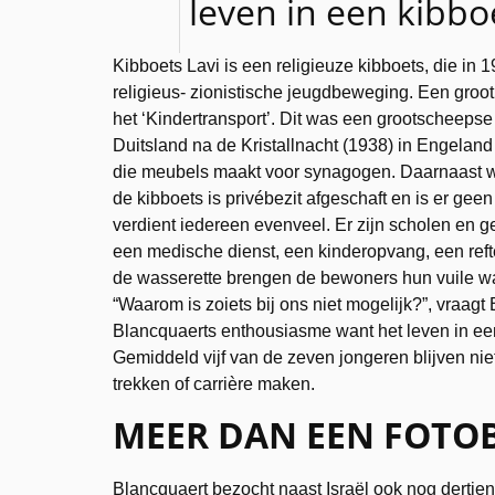
leven in een kibbo
Kibboets Lavi is een religieuze kibboets, die in 
religieus- zionistische jeugdbeweging. Een groot
het ‘Kindertransport’. Dit was een grootscheeps
Duitsland na de Kristallnacht (1938) in Engelan
die meubels maakt voor synagogen. Daarnaast wor
de kibboets is privébezit afgeschaft en is er gee
verdient iedereen evenveel. Er zijn scholen en g
een medische dienst, een kinderopvang, een reft
de wasserette brengen de bewoners hun vuile was
“Waarom is zoiets bij ons niet mogelijk?”, vraagt
Blancquaerts enthousiasme want het leven in ee
Gemiddeld vijf van de zeven jongeren blijven nie
trekken of carrière maken.
MEER DAN EEN FOTO
Blancquaert bezocht naast Israël ook nog dertien