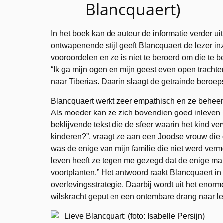
Blancquaert)
In het boek kan de auteur de informatie verder ui
ontwapenende stijl geeft Blancquaert de lezer in
vooroordelen en ze is niet te beroerd om die te 
“Ik ga mijn ogen en mijn geest even open trachten
naar Tiberias. Daarin slaagt de getrainde beroe
Blancquaert werkt zeer empathisch en ze beheerst
Als moeder kan ze zich bovendien goed inleven i
beklijvende tekst die de sfeer waarin het kind v
kinderen?”, vraagt ze aan een Joodse vrouw die o
was de enige van mijn familie die niet werd verm
leven heeft ze tegen me gezegd dat de enige man
voortplanten.” Het antwoord raakt Blancquaert in 
overlevingsstrategie. Daarbij wordt uit het enorm
wilskracht geput en een ontembare drang naar l