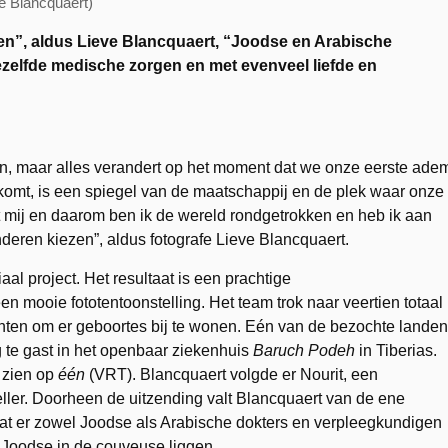
e Blancquaert)
en”, aldus Lieve Blancquaert, “Joodse en Arabische
ezelfde medische zorgen en met evenveel liefde en
n, maar alles verandert op het moment dat we onze eerste ade
 komt, is een spiegel van de maatschappij en de plek waar onze
t mij en daarom ben ik de wereld rondgetrokken en heb ik aan
eren kiezen”, aldus fotografe Lieve Blancquaert.
aal project. Het resultaat is een prachtige
n mooie fototentoonstelling. Het team trok naar veertien totaal
nenten om er geboortes bij te wonen. Eén van de bezochte landen
 te gast in het openbaar ziekenhuis
Baruch Podeh
in Tiberias.
 zien op
één
(VRT). Blancquaert volgde er Nourit, een
eller. Doorheen de uitzending valt Blancquaert van de ene
 dat er zowel Joodse als Arabische dokters en verpleegkundigen
e Joodse in de couveuse liggen.