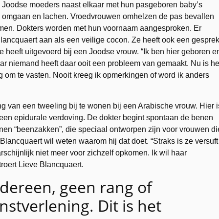
Joodse moeders naast elkaar met hun pasgeboren baby’s
omgaan en lachen. Vroedvrouwen omhelzen de pas bevallen
omen. Dokters worden met hun voornaam aangesproken. Er
 Blancquaert aan als een veilige cocon. Ze heeft ook een gespre
 heeft uitgevoerd bij een Joodse vrouw. “Ik ben hier geboren e
ar niemand heeft daar ooit een probleem van gemaakt. Nu is he
 om te vasten. Nooit kreeg ik opmerkingen of word ik anders
ng van een tweeling bij te wonen bij een Arabische vrouw. Hier i
 een epidurale verdoving. De dokter begint spontaan de benen
enen “beenzakken”, die speciaal ontworpen zijn voor vrouwen di
 Blancquaert wil weten waarom hij dat doet. “Straks is ze versuft
schijnlijk niet meer voor zichzelf opkomen. Ik wil haar
roert Lieve Blancquaert.
iedereen, geen rang of
nstverlening. Dit is het