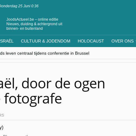
Donderdag 25 Juni 0:36
JoodsActueel.be – online editie
Nieuws, duiding & achtergrond uit
binnen- en buitenland
ISRAËL
CULTUUR & JODENDOM
HOLOCAUST
OVER ONS
s leven centraal tijdens conferentie in Brussel
ere Westen minderheden begrijpt”, Jinnih Beels (Vooruit)
rassing van Oost-Europa
laagdenbank”
nwerking met Mishpacha voor kosher travel en simchas wereldwijd
aël, door de ogen
 fotografe
RS