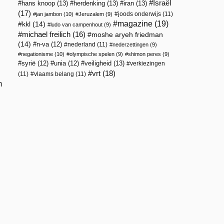
Israël
hans knoop
(13)
herdenking
(13)
iran
(13)
(17)
joods onderwijs
(11)
jan jambon
(10)
Jeruzalem
(9)
magazine
(19)
kkl
(14)
ludo van campenhout
(9)
michael freilich
(16)
moshe aryeh friedman
(14)
n-va
(12)
nederland
(11)
nederzettingen
(9)
negationisme
(10)
olympische spelen
(9)
shimon peres
(9)
veiligheid
(13)
syrië
(12)
unia
(12)
verkiezingen
vrt
(18)
(11)
vlaams belang
(11)
m