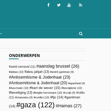
ONDERWERPEN
aanslag brussel
(26)
aalst carnaval
(11)
abou jahjah
(13)
abbas
(10)
andré gantman
(9)
Antisemitisme & Jodenhaat
(23)
Antisemitisme & Jodenhaat
(20)
apartheid
(9)
bart de wever
(15)
Auschwitz
(10)
besnijdenis
(10)
beveiliging
(13)
cd&v
brigitte herremans
(10)
ccojb
(9)
fjo
(14)
gantman
(11)
chanoeka
(9)
conflict
(10)
gaza
(122)
Hamas
(27)
(14)