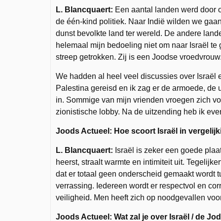
L. Blancquaert:
Een aantal landen werd door o
de één-kind politiek. Naar Indië wilden we ga
dunst bevolkte land ter wereld. De andere land
helemaal mijn bedoeling niet om naar Israël te
streep getrokken. Zij is een Joodse vroedvrouw
We hadden al heel veel discussies over Israël e
Palestina gereisd en ik zag er de armoede, de u
in. Sommige van mijn vrienden vroegen zich voo
zionistische lobby. Na de uitzending heb ik ev
Joods Actueel: Hoe scoort Israël in vergeli
L. Blancquaert:
Israël is zeker een goede plaa
heerst, straalt warmte en intimiteit uit. Tegelijk
dat er totaal geen onderscheid gemaakt wordt 
verrassing. Iedereen wordt er respectvol en co
veiligheid. Men heeft zich op noodgevallen voo
Joods Actueel: Wat zal je over Israël / de Jod