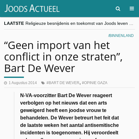
LAATSTE
Religieuze besnijdenis en toekomst van Joods leven centraal tijdens conferentie in Brussel
“Besnijdenisdebat toont hoe moeilijk seculiere Westen minderheden begrijpt”, Jinnih Beels (Vooruit)
CITYTRIP | ROEMENIË – Boekarest: de verrassing van Oost-Europa
BINNENLAND
“Vandaag zit elke Jood in België op de beklaagdenbank”
“Geen import van het
goKosher lanceert nieuwe website en samenwerking met Mishpacha voor kosher travel en simchas wereldwijd
conflict in onze straten”,
Bart De Wever
,
1 Augustus 2014
BART DE WEVER
OPINIE GAZA
N-VA-voorzitter Bart De Wever reageert
verbolgen op het nieuws dat een arts
geweigerd heeft een joodse vrouw te
behandelen. De Wever betreurt het feit dat
de laatste weken het aantal antisemitische
incidenten is toegenomen. Hij veroordeelt