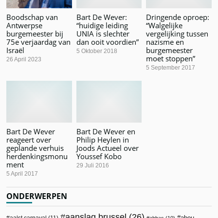
Boodschap van
Bart De Wever:
Dringende oproep:
Antwerpse
“huidige leiding
“Walgelijke
burgemeester bij
UNIA is slechter
vergelijking tussen
75e verjaardag van
dan ooit voordien”
nazisme en
Israël
burgemeester
5 Oktober 2018
moet stoppen”
26 April 2023
5 September 2017
Bart De Wever
Bart De Wever en
reageert over
Philip Heylen in
geplande verhuis
Joods Actueel over
herdenkingsmonu
Youssef Kobo
ment
29 Juli 2016
5 April 2017
ONDERWERPEN
aanslag brussel
(26)
abou
aalst carnaval
(11)
abbas
(10)