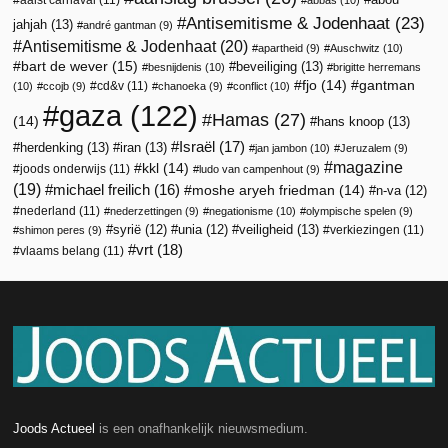
Antisemitisme & Jodenhaat
(23)
jahjah
(13)
andré gantman
(9)
Antisemitisme & Jodenhaat
(20)
apartheid
(9)
Auschwitz
(10)
bart de wever
(15)
beveiliging
(13)
besnijdenis
(10)
brigitte herremans
fjo
(14)
gantman
cd&v
(11)
(10)
ccojb
(9)
chanoeka
(9)
conflict
(10)
gaza
(122)
Hamas
(27)
(14)
hans knoop
(13)
Israël
(17)
herdenking
(13)
iran
(13)
jan jambon
(10)
Jeruzalem
(9)
magazine
kkl
(14)
joods onderwijs
(11)
ludo van campenhout
(9)
(19)
michael freilich
(16)
moshe aryeh friedman
(14)
n-va
(12)
nederland
(11)
nederzettingen
(9)
negationisme
(10)
olympische spelen
(9)
veiligheid
(13)
syrië
(12)
unia
(12)
verkiezingen
(11)
shimon peres
(9)
vrt
(18)
vlaams belang
(11)
Joods Actueel
is een onafhankelijk nieuwsmedium.