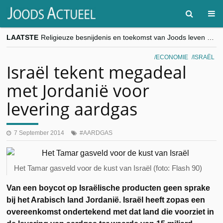
LAATSTE
Religieuze besnijdenis en toekomst van Joods leven centraal tijdens conferentie in Brussel
“Besnijdenisdebat toont hoe moeilijk seculiere Westen minderheden begrijpt”, Jinnih Beels (Vooruit)
CITYTRIP | ROEMENIË – Boekarest: de verrassing van Oost-Europa
ECONOMIE
ISRAËL
“Vandaag zit elke Jood in België op de beklaagdenbank”
Israël tekent megadeal
goKosher lanceert nieuwe website en samenwerking met Mishpacha voor kosher travel en simchas wereldwijd
met Jordanië voor
levering aardgas
7 September 2014
AARDGAS
Het Tamar gasveld voor de kust van Israël (foto: Flash 90)
Van een boycot op Israëlische producten geen sprake
bij het Arabisch land Jordanië. Israël heeft zopas een
overeenkomst ondertekend met dat land die voorziet in