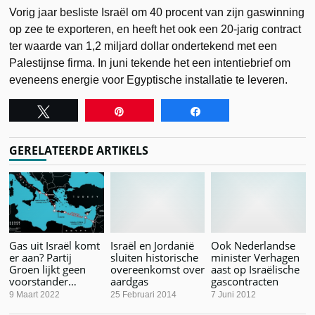
Vorig jaar besliste Israël om 40 procent van zijn gaswinning
op zee te exporteren, en heeft het ook een 20-jarig contract
ter waarde van 1,2 miljard dollar ondertekend met een
Palestijnse firma. In juni tekende het een intentiebrief om
eveneens energie voor Egyptische installatie te leveren.
Tweet
Pin
Share
GERELATEERDE ARTIKELS
Gas uit Israël komt
Israël en Jordanië
Ook Nederlandse
er aan? Partij
sluiten historische
minister Verhagen
Groen lijkt geen
overeenkomst over
aast op Israëlische
voorstander…
aardgas
gascontracten
9 Maart 2022
25 Februari 2014
7 Juni 2012