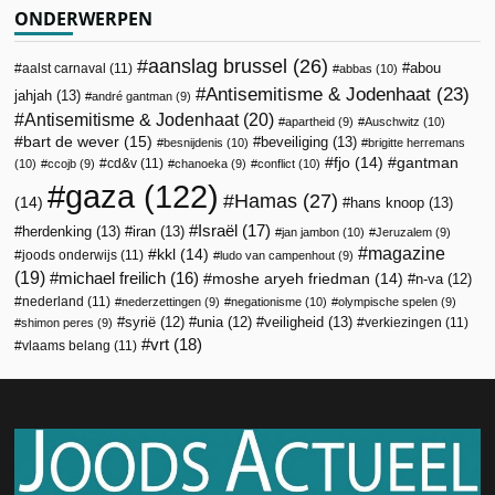
ONDERWERPEN
aanslag brussel
(26)
abou
aalst carnaval
(11)
abbas
(10)
Antisemitisme & Jodenhaat
(23)
jahjah
(13)
andré gantman
(9)
Antisemitisme & Jodenhaat
(20)
apartheid
(9)
Auschwitz
(10)
bart de wever
(15)
beveiliging
(13)
besnijdenis
(10)
brigitte herremans
fjo
(14)
gantman
cd&v
(11)
(10)
ccojb
(9)
chanoeka
(9)
conflict
(10)
gaza
(122)
Hamas
(27)
(14)
hans knoop
(13)
Israël
(17)
herdenking
(13)
iran
(13)
jan jambon
(10)
Jeruzalem
(9)
magazine
kkl
(14)
joods onderwijs
(11)
ludo van campenhout
(9)
(19)
michael freilich
(16)
moshe aryeh friedman
(14)
n-va
(12)
nederland
(11)
nederzettingen
(9)
negationisme
(10)
olympische spelen
(9)
veiligheid
(13)
syrië
(12)
unia
(12)
verkiezingen
(11)
shimon peres
(9)
vrt
(18)
vlaams belang
(11)