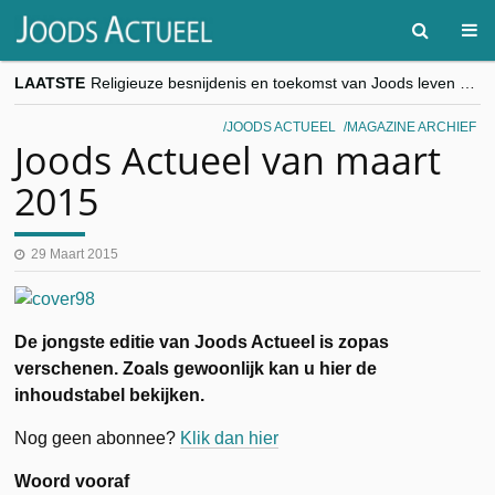
LAATSTE
Religieuze besnijdenis en toekomst van Joods leven centraal tijdens conferentie in Brussel
“Besnijdenisdebat toont hoe moeilijk seculiere Westen minderheden begrijpt”, Jinnih Beels (Vooruit)
CITYTRIP | ROEMENIË – Boekarest: de verrassing van Oost-Europa
JOODS ACTUEEL
MAGAZINE ARCHIEF
“Vandaag zit elke Jood in België op de beklaagdenbank”
Joods Actueel van maart
goKosher lanceert nieuwe website en samenwerking met Mishpacha voor kosher travel en simchas wereldwijd
2015
29 Maart 2015
De jongste editie van Joods Actueel is zopas
verschenen. Zoals gewoonlijk kan u hier de
inhoudstabel bekijken.
Nog geen abonnee?
Klik dan hier
Woord vooraf