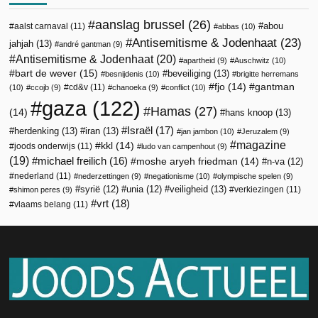
aanslag brussel
(26)
abou
aalst carnaval
(11)
abbas
(10)
Antisemitisme & Jodenhaat
(23)
jahjah
(13)
andré gantman
(9)
Antisemitisme & Jodenhaat
(20)
apartheid
(9)
Auschwitz
(10)
bart de wever
(15)
beveiliging
(13)
besnijdenis
(10)
brigitte herremans
fjo
(14)
gantman
cd&v
(11)
(10)
ccojb
(9)
chanoeka
(9)
conflict
(10)
gaza
(122)
Hamas
(27)
(14)
hans knoop
(13)
Israël
(17)
herdenking
(13)
iran
(13)
jan jambon
(10)
Jeruzalem
(9)
magazine
kkl
(14)
joods onderwijs
(11)
ludo van campenhout
(9)
(19)
michael freilich
(16)
moshe aryeh friedman
(14)
n-va
(12)
nederland
(11)
nederzettingen
(9)
negationisme
(10)
olympische spelen
(9)
veiligheid
(13)
syrië
(12)
unia
(12)
verkiezingen
(11)
shimon peres
(9)
vrt
(18)
vlaams belang
(11)