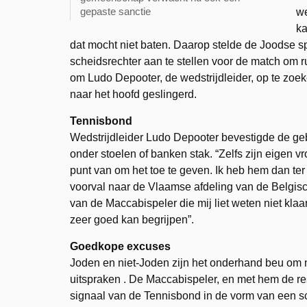
gepaste sanctie
we
ka
dat mocht niet baten. Daarop stelde de Joodse s
scheidsrechter aan te stellen voor de match om ru
om Ludo Depooter, de wedstrijdleider, op te zoek
naar het hoofd geslingerd.
Tennisbond
Wedstrijdleider Ludo Depooter bevestigde de g
onder stoelen of banken stak. “Zelfs zijn eigen 
punt van om het toe te geven. Ik heb hem dan ter
voorval naar de Vlaamse afdeling van de Belgis
van de Maccabispeler die mij liet weten niet klaar
zeer goed kan begrijpen”.
Goedkope excuses
Joden en niet-Joden zijn het onderhand beu om n
uitspraken . De Maccabispeler, en met hem de 
signaal van de Tennisbond in de vorm van een s