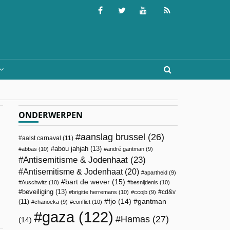
ONDERWERPEN
aanslag brussel
(26)
aalst carnaval
(11)
abou jahjah
(13)
abbas
(10)
andré gantman
(9)
Antisemitisme & Jodenhaat
(23)
Antisemitisme & Jodenhaat
(20)
apartheid
(9)
bart de wever
(15)
Auschwitz
(10)
besnijdenis
(10)
beveiliging
(13)
cd&v
brigitte herremans
(10)
ccojb
(9)
fjo
(14)
gantman
(11)
chanoeka
(9)
conflict
(10)
gaza
(122)
Hamas
(27)
(14)