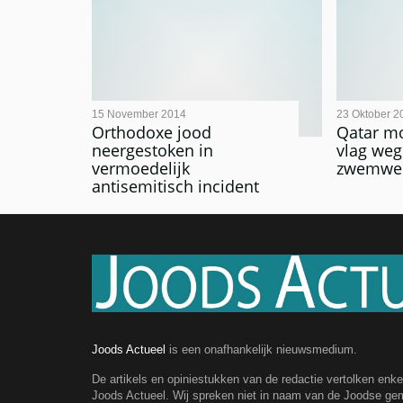
15 November 2014
23 Oktober 2
Orthodoxe jood
Qatar mo
neergestoken in
vlag weg
vermoedelijk
zwemwed
antisemitisch incident
Joods Actueel
is een onafhankelijk nieuwsmedium.
De artikels en opiniestukken van de redactie vertolken enk
Joods Actueel. Wij spreken niet in naam van de Joodse g