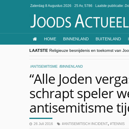
Zaterdag 8 Augustus 2026
·
25 Av, 5786
·
Laatste publicatie:
Do
HOME
BINNENLAND
BUITENLAND
LAATSTE
Religieuze besnijdenis en toekomst van Jood
“Besnijdenisdebat toont hoe moeilijk seculi
CITYTRIP | ROEMENIË – Boekarest: de ver
“Vandaag zit elke Jood in België op de bek
ANTISEMITISME
BINNENLAND
goKosher lanceert nieuwe website en same
“Alle Joden verga
schrapt speler 
antisemitisme ti
,
26 Juli 2016
ANTISEMITISCH INCIDENT
TENNIS