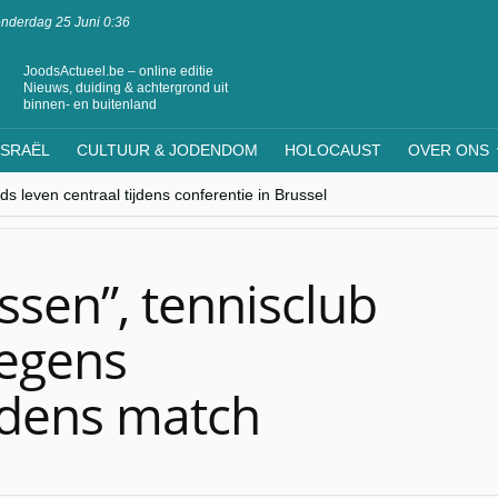
nderdag 25 Juni 0:36
JoodsActueel.be – online editie
Nieuws, duiding & achtergrond uit
binnen- en buitenland
ISRAËL
CULTUUR & JODENDOM
HOLOCAUST
OVER ONS
s leven centraal tijdens conferentie in Brussel
ere Westen minderheden begrijpt”, Jinnih Beels (Vooruit)
rassing van Oost-Europa
laagdenbank”
nwerking met Mishpacha voor kosher travel en simchas wereldwijd
ssen”, tennisclub
wegens
jdens match