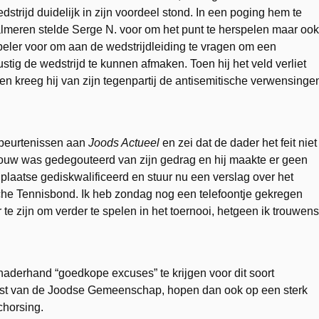
dstrijd duidelijk in zijn voordeel stond. In een poging hem te
lmeren stelde Serge N. voor om het punt te herspelen maar ook
peler voor om aan de wedstrijdleiding te vragen om een
stig de wedstrijd te kunnen afmaken. Toen hij het veld verliet
en kreeg hij van zijn tegenpartij de antisemitische verwensinge
ebeurtenissen aan
Joods Actueel
en zei dat de dader het feit niet
vrouw was gedegouteerd van zijn gedrag en hij maakte er geen
 plaatse gediskwalificeerd en stuur nu een verslag over het
che Tennisbond. Ik heb zondag nog een telefoontje gekregen
 te zijn om verder te spelen in het toernooi, hetgeen ik trouwens
aderhand “goedkope excuses” te krijgen voor dit soort
rest van de Joodse Gemeenschap, hopen dan ook op een sterk
chorsing.