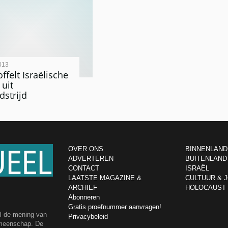
013
ffelt Israëlische
 uit
strijd
OVER ONS
BINNENLAND
ADVERTEREN
BUITENLAND
CONTACT
ISRAËL
LAATSTE MAGAZINE &
CULTUUR & 
ARCHIEF
HOLOCAUST
Abonneren
Gratis proefnummer aanvragen!
el de mening van
Privacybeleid
emeenschap. De