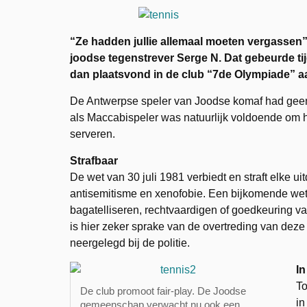
“Ze hadden jullie allemaal moeten vergassen”, r
joodse tegenstrever Serge N. Dat gebeurde ti
dan plaatsvond in de club “7de Olympiade” aa
De Antwerpse speler van Joodse komaf had
geen
als Maccabispeler was natuurlijk voldoende om 
serveren.
Strafbaar
De wet van 30 juli 1981 verbiedt en straft elke 
antisemitisme en xenofobie. Een bijkomende we
bagatelliseren, rechtvaardigen of goedkeuring va
is hier zeker sprake van de overtreding van deze
neergelegd bij de politie.
In
To
De club promoot fair-play. De Joodse
in
gemeenschap verwacht nu ook een