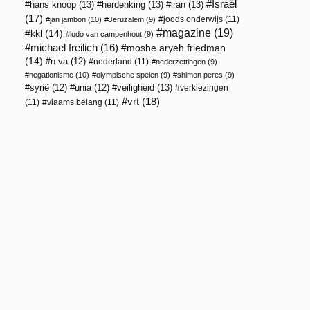
Israël
hans knoop
(13)
herdenking
(13)
iran
(13)
(17)
joods onderwijs
(11)
jan jambon
(10)
Jeruzalem
(9)
magazine
(19)
kkl
(14)
ludo van campenhout
(9)
michael freilich
(16)
moshe aryeh friedman
(14)
n-va
(12)
nederland
(11)
nederzettingen
(9)
negationisme
(10)
olympische spelen
(9)
shimon peres
(9)
veiligheid
(13)
syrië
(12)
unia
(12)
verkiezingen
vrt
(18)
(11)
vlaams belang
(11)