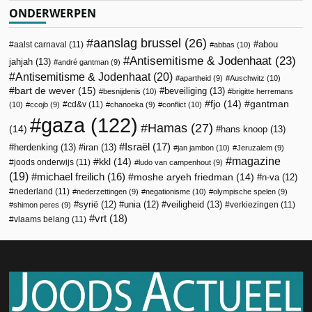
ONDERWERPEN
aanslag brussel
(26)
abou
aalst carnaval
(11)
abbas
(10)
Antisemitisme & Jodenhaat
(23)
jahjah
(13)
andré gantman
(9)
Antisemitisme & Jodenhaat
(20)
apartheid
(9)
Auschwitz
(10)
bart de wever
(15)
beveiliging
(13)
besnijdenis
(10)
brigitte herremans
fjo
(14)
gantman
cd&v
(11)
(10)
ccojb
(9)
chanoeka
(9)
conflict
(10)
gaza
(122)
Hamas
(27)
(14)
hans knoop
(13)
Israël
(17)
herdenking
(13)
iran
(13)
jan jambon
(10)
Jeruzalem
(9)
magazine
kkl
(14)
joods onderwijs
(11)
ludo van campenhout
(9)
(19)
michael freilich
(16)
moshe aryeh friedman
(14)
n-va
(12)
nederland
(11)
nederzettingen
(9)
negationisme
(10)
olympische spelen
(9)
veiligheid
(13)
syrië
(12)
unia
(12)
verkiezingen
(11)
shimon peres
(9)
vrt
(18)
vlaams belang
(11)