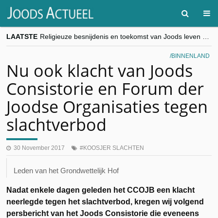
LAATSTE
Religieuze besnijdenis en toekomst van Joods leven centraal tijdens conferentie in Brussel
“Besnijdenisdebat toont hoe moeilijk seculiere Westen minderheden begrijpt”, Jinnih Beels (Vooruit)
CITYTRIP | ROEMENIË – Boekarest: de verrassing van Oost-Europa
BINNENLAND
“Vandaag zit elke Jood in België op de beklaagdenbank”
Nu ook klacht van Joods
goKosher lanceert nieuwe website en samenwerking met Mishpacha voor kosher travel en simchas wereldwijd
Consistorie en Forum der
Joodse Organisaties tegen
slachtverbod
30 November 2017
KOOSJER SLACHTEN
Leden van het Grondwettelijk Hof
Nadat enkele dagen geleden het CCOJB een klacht
neerlegde tegen het slachtverbod, kregen wij volgend
persbericht van het Joods Consistorie die eveneens