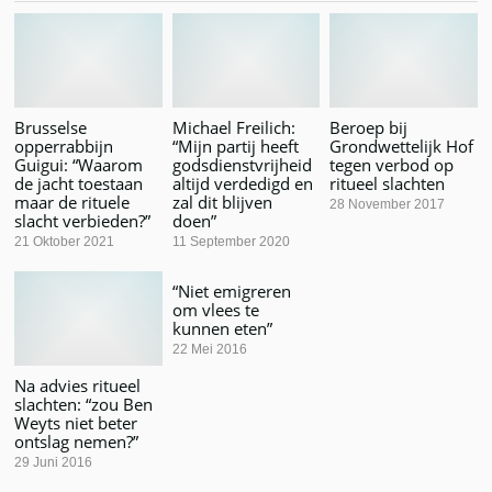
Brusselse
Michael Freilich:
Beroep bij
opperrabbijn
“Mijn partij heeft
Grondwettelijk Hof
Guigui: “Waarom
godsdienstvrijheid
tegen verbod op
de jacht toestaan
altijd verdedigd en
ritueel slachten
maar de rituele
zal dit blijven
28 November 2017
slacht verbieden?”
doen”
21 Oktober 2021
11 September 2020
“Niet emigreren
om vlees te
kunnen eten”
22 Mei 2016
Na advies ritueel
slachten: “zou Ben
Weyts niet beter
ontslag nemen?”
29 Juni 2016