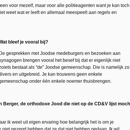
leen voor mezelf, maar voor alle politieagenten want je kan toch
niet weet wat er leeft en allemaal meespeelt aan regels en
Wat bleef je vooral bij?
De gesprekken met Joodse medeburgers en bezoeken aan
synagogen brengen vooral het besef bij dat er eigenlijk niet
zoiets bestaat als “de” Joodse gemeenschap. Die is namelijk zo
divers en uitgebreid. Je kan trouwens geen enkele
gemeenschap onder één enkele noemer thuisbrengen.
ron Berger, de orthodoxe Jood die niet op de CD&V lijst moch
r ik weet uit eigen ervaring hoe belangrijk het is om je
k niet gezegd hebben dat ze dat niet hebben gedaan. Ik wil