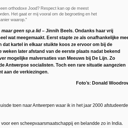
an een orthodoxe Jood? Respect kan op de meest
den. Het gaat er mij vooral om de begroeting en het
anier waarop.”
 maar geen sp.a lid –
Jinnih Beels.
Ondanks haar vrij
 heel wat meegemaakt. Eerst stapte ze als onafhankelijke me
 dat kartel in elkaar stuikte koos ze ervoor om bij de
e weken later afstand van de eerste plaats nadat bekend
ver mogelijke malversaties van Meeuws bij De Lijn. Zo
 de Antwerpse socialisten. Toch een rare situatie aangezien
t aan de verkiezingen.
Foto’s: Donald Woodro
rhuisde toen naar Antwerpen waar ik in het jaar 2000 afstudeerde
e voor een scheepvaarsmaatschappij en belandde zo in India.