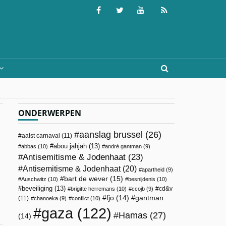
ONDERWERPEN
aanslag brussel
(26)
aalst carnaval
(11)
abou jahjah
(13)
abbas
(10)
andré gantman
(9)
Antisemitisme & Jodenhaat
(23)
Antisemitisme & Jodenhaat
(20)
apartheid
(9)
bart de wever
(15)
Auschwitz
(10)
besnijdenis
(10)
beveiliging
(13)
cd&v
brigitte herremans
(10)
ccojb
(9)
fjo
(14)
gantman
(11)
chanoeka
(9)
conflict
(10)
gaza
(122)
Hamas
(27)
(14)