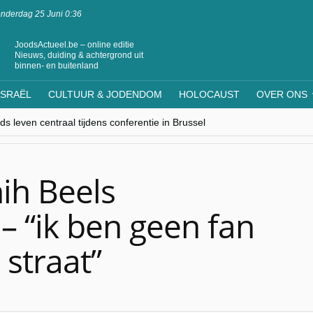
nderdag 25 Juni 0:36
JoodsActueel.be – online editie
Nieuws, duiding & achtergrond uit
binnen- en buitenland
ISRAËL
CULTUUR & JODENDOM
HOLOCAUST
OVER ONS
s leven centraal tijdens conferentie in Brussel
ere Westen minderheden begrijpt”, Jinnih Beels (Vooruit)
rassing van Oost-Europa
laagdenbank”
nwerking met Mishpacha voor kosher travel en simchas wereldwijd
ih Beels
) – “ik ben geen fan
 straat”