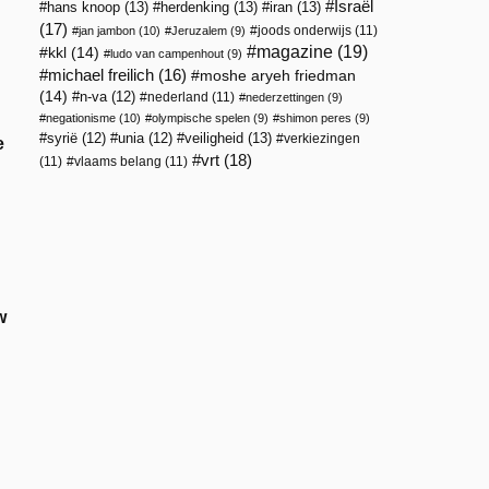
Israël
hans knoop
(13)
herdenking
(13)
iran
(13)
(17)
joods onderwijs
(11)
jan jambon
(10)
Jeruzalem
(9)
magazine
(19)
kkl
(14)
ludo van campenhout
(9)
michael freilich
(16)
moshe aryeh friedman
(14)
n-va
(12)
nederland
(11)
nederzettingen
(9)
negationisme
(10)
olympische spelen
(9)
shimon peres
(9)
veiligheid
(13)
syrië
(12)
unia
(12)
verkiezingen
e
vrt
(18)
(11)
vlaams belang
(11)
w