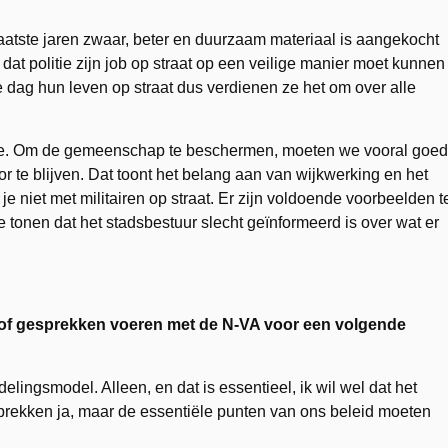
e laatste jaren zwaar, beter en duurzaam materiaal is aangekocht
 dat politie zijn job op straat op een veilige manier moet kunnen
e dag hun leven op straat dus verdienen ze het om over alle
ieve. Om de gemeenschap te beschermen, moeten we vooral goed
r te blijven. Dat toont het belang aan van wijkwerking en het
 je niet met militairen op straat. Er zijn voldoende voorbeelden t
e tonen dat het stadsbestuur slecht geïnformeerd is over wat er
of gesprekken voeren met de N-VA voor een volgende
elingsmodel. Alleen, en dat is essentieel, ik wil wel dat het
prekken ja, maar de essentiële punten van ons beleid moeten