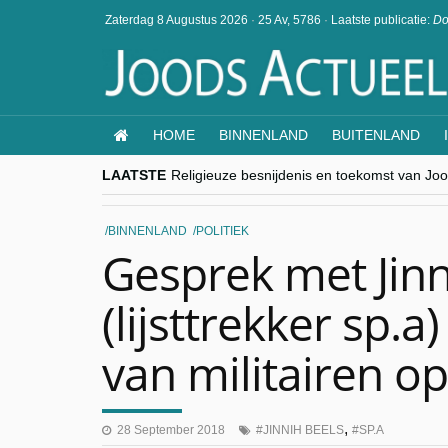
Zaterdag 8 Augustus 2026
·
25 Av, 5786
·
Laatste publicatie:
Do
HOME
BINNENLAND
BUITENLAND
LAATSTE
Religieuze besnijdenis en toekomst van Jood
“Besnijdenisdebat toont hoe moeilijk seculi
CITYTRIP | ROEMENIË – Boekarest: de ver
“Vandaag zit elke Jood in België op de bek
BINNENLAND
POLITIEK
goKosher lanceert nieuwe website en same
Gesprek met Jinn
(lijsttrekker sp.a
van militairen op
,
28 September 2018
JINNIH BEELS
SP.A