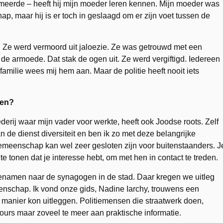
nmeerde – heeft hij mijn moeder leren kennen. Mijn moeder was
, maar hij is er toch in geslaagd om er zijn voet tussen de
. Ze werd vermoord uit jaloezie. Ze was getrouwd met een
 de armoede. Dat stak de ogen uit. Ze werd vergiftigd. Iedereen
amilie wees mij hem aan. Maar de politie heeft nooit iets
pen?
derij waar mijn vader voor werkte, heeft ook Joodse roots. Zelf
 de dienst diversiteit en ben ik zo met deze belangrijke
eenschap kan wel zeer gesloten zijn voor buitenstaanders. J
tonen dat je interesse hebt, om met hen in contact te treden.
enamen naar de synagogen in de stad. Daar kregen we uitleg
enschap. Ik vond onze gids, Nadine Iarchy, trouwens een
 manier kon uitleggen. Politiemensen die straatwerk doen,
rs maar zoveel te meer aan praktische informatie.