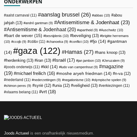
ONDERWERPEN
aanslag brussel
(26)
abou
aalst carnaval
(11)
abbas
(10)
Antisemitisme & Jodenhaat
(23)
jahjah
(13)
andré gantman
(9)
Antisemitisme & Jodenhaat
(20)
apartheid
(9)
Auschwitz
(10)
bart de wever
(15)
beveiliging
(13)
besnijdenis
(10)
brigitte herremans
fjo
(14)
gantman
cd&v
(11)
(10)
ccojb
(9)
chanoeka
(9)
conflict
(10)
gaza
(122)
Hamas
(27)
(14)
hans knoop
(13)
Israël
(17)
herdenking
(13)
iran
(13)
jan jambon
(10)
Jeruzalem
(9)
magazine
kkl
(14)
joods onderwijs
(11)
ludo van campenhout
(9)
(19)
michael freilich
(16)
moshe aryeh friedman
(14)
n-va
(12)
nederland
(11)
nederzettingen
(9)
negationisme
(10)
olympische spelen
(9)
veiligheid
(13)
syrië
(12)
unia
(12)
verkiezingen
(11)
shimon peres
(9)
vrt
(18)
vlaams belang
(11)
Joods Actueel
is een onafhankelijk nieuwsmedium.