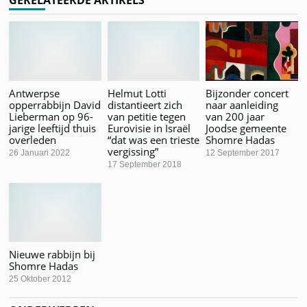
GERELATEERDE ARTIKELS
Antwerpse
Helmut Lotti
Bijzonder concert
opperrabbijn David
distantieert zich
naar aanleiding
Lieberman op 96-
van petitie tegen
van 200 jaar
jarige leeftijd thuis
Eurovisie in Israël
Joodse gemeente
overleden
“dat was een trieste
Shomre Hadas
vergissing”
26 Januari 2022
12 September 2017
17 September 2018
Nieuwe rabbijn bij
Shomre Hadas
25 Oktober 2012