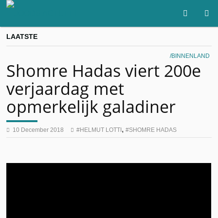
LAATSTE
BINNENLAND
Shomre Hadas viert 200e
verjaardag met
opmerkelijk galadiner
,
10 December 2018
HELMUT LOTTI
SHOMRE HADAS