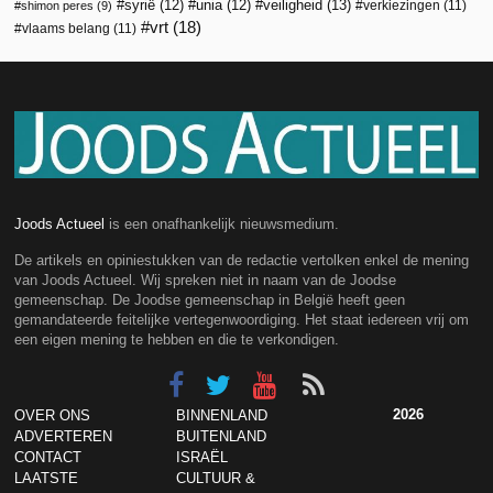
veiligheid
(13)
syrië
(12)
unia
(12)
verkiezingen
(11)
shimon peres
(9)
vrt
(18)
vlaams belang
(11)
Joods Actueel
is een onafhankelijk nieuwsmedium.
De artikels en opiniestukken van de redactie vertolken enkel de mening
van Joods Actueel. Wij spreken niet in naam van de Joodse
gemeenschap. De Joodse gemeenschap in België heeft geen
gemandateerde feitelijke vertegenwoordiging. Het staat iedereen vrij om
een eigen mening te hebben en die te verkondigen.
2026
OVER ONS
BINNENLAND
ADVERTEREN
BUITENLAND
CONTACT
ISRAËL
LAATSTE
CULTUUR &