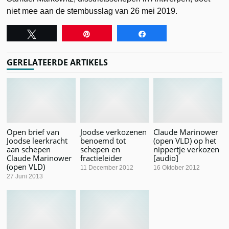
niet mee aan de stembusslag van 26 mei 2019.
Tweet
Pin
Share
GERELATEERDE ARTIKELS
Open brief van
Joodse verkozenen
Claude Marinower
Joodse leerkracht
benoemd tot
(open VLD) op het
aan schepen
schepen en
nippertje verkozen
Claude Marinower
fractieleider
[audio]
(open VLD)
11 December 2012
16 Oktober 2012
27 Juni 2013