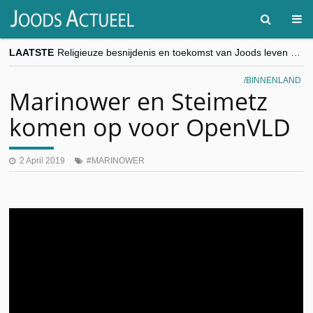
LAATSTE
Religieuze besnijdenis en toekomst van Joods leven centraal tijdens conferentie in Brussel
“Besnijdenisdebat toont hoe moeilijk seculiere Westen minderheden begrijpt”, Jinnih Beels (Vooruit)
CITYTRIP | ROEMENIË – Boekarest: de verrassing van Oost-Europa
BINNENLAND
“Vandaag zit elke Jood in België op de beklaagdenbank”
Marinower en Steimetz
goKosher lanceert nieuwe website en samenwerking met Mishpacha voor kosher travel en simchas wereldwijd
komen op voor OpenVLD
2 April 2019
MARINOWER