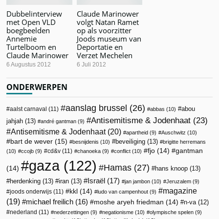
Dubbelinterview
Claude Marinower
met Open VLD
volgt Natan Ramet
boegbeelden
op als voorzitter
Annemie
Joods museum van
Turtelboom en
Deportatie en
Claude Marinower
Verzet Mechelen
6 Augustus 2012
6 Juli 2012
ONDERWERPEN
aanslag brussel
(26)
abou
aalst carnaval
(11)
abbas
(10)
Antisemitisme & Jodenhaat
(23)
jahjah
(13)
andré gantman
(9)
Antisemitisme & Jodenhaat
(20)
apartheid
(9)
Auschwitz
(10)
bart de wever
(15)
beveiliging
(13)
besnijdenis
(10)
brigitte herremans
fjo
(14)
gantman
cd&v
(11)
(10)
ccojb
(9)
chanoeka
(9)
conflict
(10)
gaza
(122)
Hamas
(27)
(14)
hans knoop
(13)
Israël
(17)
herdenking
(13)
iran
(13)
jan jambon
(10)
Jeruzalem
(9)
magazine
kkl
(14)
joods onderwijs
(11)
ludo van campenhout
(9)
(19)
michael freilich
(16)
moshe aryeh friedman
(14)
n-va
(12)
nederland
(11)
nederzettingen
(9)
negationisme
(10)
olympische spelen
(9)