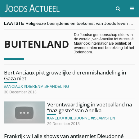
LAATSTE
Religieuze besnijdenis en toekomst van Joods leven centraal tijdens conferentie in Brussel
“Besnijdenisdebat toont hoe moeilijk seculiere Westen minderheden begrijpt”, Jinnih Beels (Vooruit)
CITYTRIP | ROEMENIË – Boekarest: de verrassing van Oost-Europa
De Joodse gemeenschap elders in
de wereld, van Amerika tot Australië.
BUITENLAND
“Vandaag zit elke Jood in België op de beklaagdenbank”
Maar ook internationale politiek of
goKosher lanceert nieuwe website en samenwerking met Mishpacha voor kosher travel en simchas wereldwijd
evenementen met betrekking tot het
Jodendom.
Bert Anciaux pikt gruwelijke dierenmishandeling in
Gaza niet
ANCIAUX
DIERENMISHANDELING
30 December 2013
Verontwaardiging in voetballand na
“nazigeste” van Anelka
ANELKA
DIEUDONNÉ
ISLAMISTEN
29 December 2013
Frankrijk wil alle shows van antisemiet Dieudonné