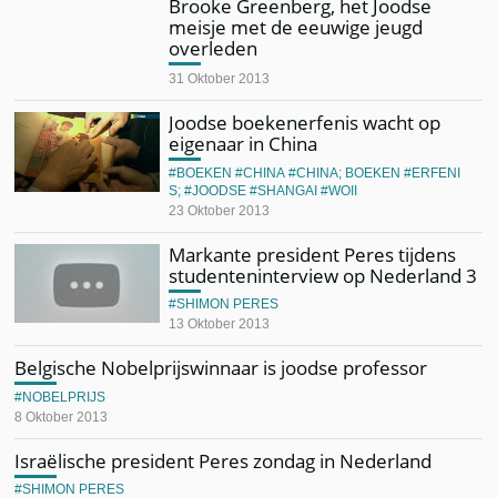
Brooke Greenberg, het Joodse
meisje met de eeuwige jeugd
overleden
31 Oktober 2013
Joodse boekenerfenis wacht op
eigenaar in China
BOEKEN
CHINA
CHINA; BOEKEN
ERFENI
S;
JOODSE
SHANGAI
WOII
23 Oktober 2013
Markante president Peres tijdens
studenteninterview op Nederland 3
SHIMON PERES
13 Oktober 2013
Belgische Nobelprijswinnaar is joodse professor
NOBELPRIJS
8 Oktober 2013
Israëlische president Peres zondag in Nederland
SHIMON PERES