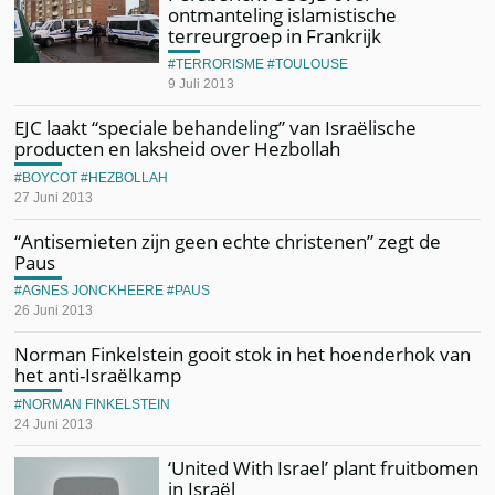
ontmanteling islamistische
terreurgroep in Frankrijk
TERRORISME
TOULOUSE
9 Juli 2013
EJC laakt “speciale behandeling” van Israëlische
producten en laksheid over Hezbollah
BOYCOT
HEZBOLLAH
27 Juni 2013
“Antisemieten zijn geen echte christenen” zegt de
Paus
AGNES JONCKHEERE
PAUS
26 Juni 2013
Norman Finkelstein gooit stok in het hoenderhok van
het anti-Israëlkamp
NORMAN FINKELSTEIN
24 Juni 2013
‘United With Israel’ plant fruitbomen
in Israël