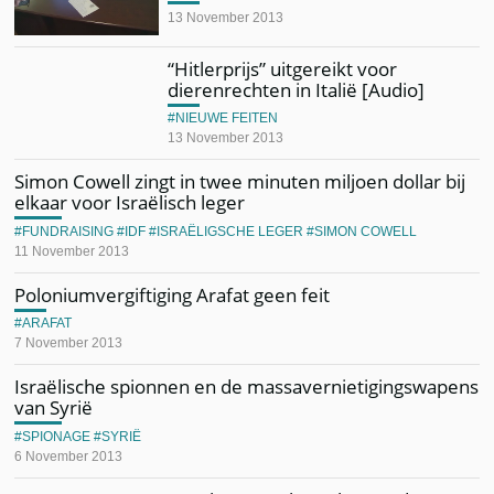
13 November 2013
“Hitlerprijs” uitgereikt voor
dierenrechten in Italië [Audio]
NIEUWE FEITEN
13 November 2013
Simon Cowell zingt in twee minuten miljoen dollar bij
elkaar voor Israëlisch leger
FUNDRAISING
IDF
ISRAËLIGSCHE LEGER
SIMON COWELL
11 November 2013
Poloniumvergiftiging Arafat geen feit
ARAFAT
7 November 2013
Israëlische spionnen en de massavernietigingswapens
van Syrië
SPIONAGE
SYRIË
6 November 2013