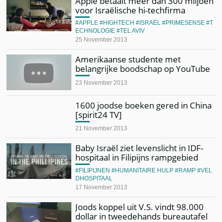
Apple betaalt meer dan 300 miljoen
voor Israëlische hi-techfirma
APPLE
HIGHTECH
ISRAËL
PRIMESENSE
T
ECHNOLOGIE
TEL AVIV
25 November 2013
Amerikaanse studente met
belangrijke boodschap op YouTube
23 November 2013
1600 joodse boeken gered in China
[spirit24 TV]
21 November 2013
Baby Israël ziet levenslicht in IDF-
hospitaal in Filipijns rampgebied
FILIPIJNEN
HUMANITAIRE HULP
RAMP
VEL
DHOSPITAAL
17 November 2013
Joods koppel uit V.S. vindt 98.000
dollar in tweedehands bureautafel