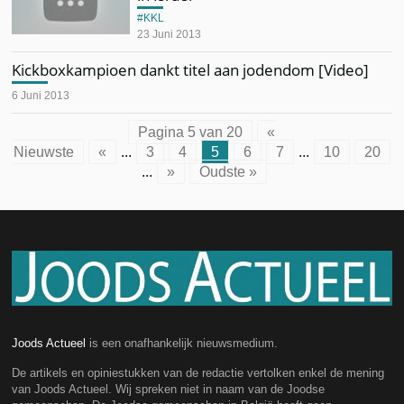
KKL
23 Juni 2013
Kickboxkampioen dankt titel aan jodendom [Video]
6 Juni 2013
Pagina 5 van 20
«
Nieuwste
«
...
3
4
5
6
7
...
10
20
...
»
Oudste »
Joods Actueel
is een onafhankelijk nieuwsmedium.
De artikels en opiniestukken van de redactie vertolken enkel de mening
van Joods Actueel. Wij spreken niet in naam van de Joodse