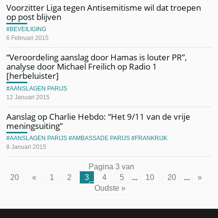
Voorzitter Liga tegen Antisemitisme wil dat troepen
op post blijven
BEVEILIGING
6 Februari 2015
“Veroordeling aanslag door Hamas is louter PR”,
analyse door Michael Freilich op Radio 1
[herbeluister]
AANSLAGEN PARIJS
12 Januari 2015
Aanslag op Charlie Hebdo: “Het 9/11 van de vrije
meningsuiting”
AANSLAGEN PARIJS
AMBASSADE PARIJS
FRANKRIJK
8 Januari 2015
Pagina 3 van
20
«
1
2
3
4
5
...
10
20
...
»
Oudste »