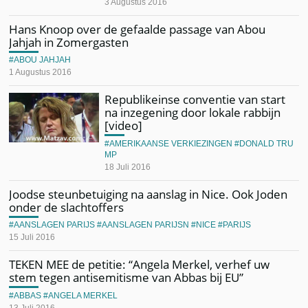
3 Augustus 2016
Hans Knoop over de gefaalde passage van Abou
Jahjah in Zomergasten
ABOU JAHJAH
1 Augustus 2016
Republikeinse conventie van start
na inzegening door lokale rabbijn
[video]
AMERIKAANSE VERKIEZINGEN
DONALD TRU
MP
18 Juli 2016
Joodse steunbetuiging na aanslag in Nice. Ook Joden
onder de slachtoffers
AANSLAGEN PARIJS
AANSLAGEN PARIJSN
NICE
PARIJS
15 Juli 2016
TEKEN MEE de petitie: “Angela Merkel, verhef uw
stem tegen antisemitisme van Abbas bij EU”
ABBAS
ANGELA MERKEL
13 Juli 2016