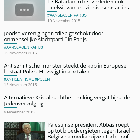
Le Bataclan in het verleden ook
doelwit van antizionistische acties
AANSLAGEN PARIJS
19 November 2015
Joodse verenigingen “diep geschokt door
onmenselijke slachtpartij” in Parijs
AANSLAGEN PARIJS
15 November 2015
Antisemitische monster steekt de kop in Europese
lidstaat Polen, EU zwijgt in alle talen
ANTISEMTISME
POLEN
12 November 2015
Alternatieve Kristallnachtherdenking vergat bijna de
Jodenvervolging
9 November 2015
Palestijnse president Abbas roept
op tot bloedvergieten tegen Israël –
Belgische media blijven toch doof