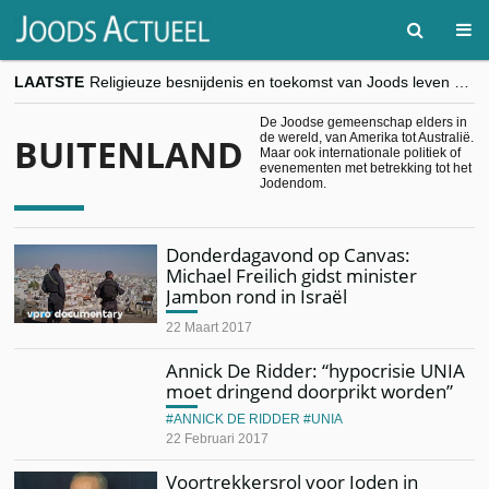
LAATSTE
Religieuze besnijdenis en toekomst van Joods leven centraal tijdens conferentie in Brussel
“Besnijdenisdebat toont hoe moeilijk seculiere Westen minderheden begrijpt”, Jinnih Beels (Vooruit)
CITYTRIP | ROEMENIË – Boekarest: de verrassing van Oost-Europa
De Joodse gemeenschap elders in
de wereld, van Amerika tot Australië.
BUITENLAND
“Vandaag zit elke Jood in België op de beklaagdenbank”
Maar ook internationale politiek of
goKosher lanceert nieuwe website en samenwerking met Mishpacha voor kosher travel en simchas wereldwijd
evenementen met betrekking tot het
Jodendom.
Donderdagavond op Canvas:
Michael Freilich gidst minister
Jambon rond in Israël
22 Maart 2017
Annick De Ridder: “hypocrisie UNIA
moet dringend doorprikt worden”
ANNICK DE RIDDER
UNIA
22 Februari 2017
Voortrekkersrol voor Joden in