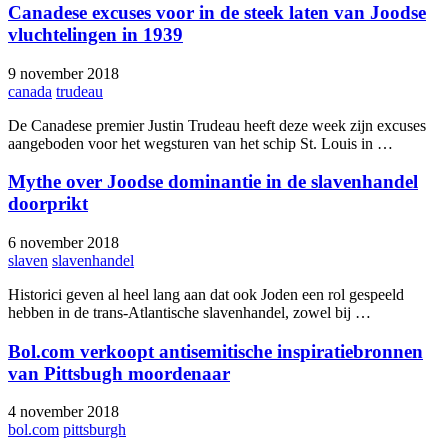
Canadese excuses voor in de steek laten van Joodse
vluchtelingen in 1939
9 november 2018
canada
trudeau
De Canadese premier Justin Trudeau heeft deze week zijn excuses
aangeboden voor het wegsturen van het schip St. Louis in …
Mythe over Joodse dominantie in de slavenhandel
doorprikt
6 november 2018
slaven
slavenhandel
Historici geven al heel lang aan dat ook Joden een rol gespeeld
hebben in de trans-Atlantische slavenhandel, zowel bij …
Bol.com verkoopt antisemitische inspiratiebronnen
van Pittsbugh moordenaar
4 november 2018
bol.com
pittsburgh