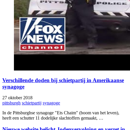
Verschillende doden bij schietpartij in Amerikaanse
synagoge
27 oktober 2018
pittsburgh
schietpartij
synagoge
In de Pittsburghse synagoge "Ets Chaim" (boom van het leven),
heeft een schutter 11 dodelijke slachtoffers gemaakt, …
Nieuwe website belicht Jodenvervolging en verzet in