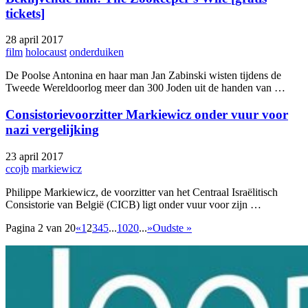
tickets]
28 april 2017
film
holocaust
onderduiken
De Poolse Antonina en haar man Jan Zabinski wisten tijdens de
Tweede Wereldoorlog meer dan 300 Joden uit de handen van …
Consistorievoorzitter Markiewicz onder vuur voor
nazi vergelijking
23 april 2017
ccojb
markiewicz
Philippe Markiewicz, de voorzitter van het Centraal Israëlitisch
Consistorie van België (CICB) ligt onder vuur voor zijn …
Pagina 2 van 20
«
1
2
3
4
5
...
10
20
...
»
Oudste »