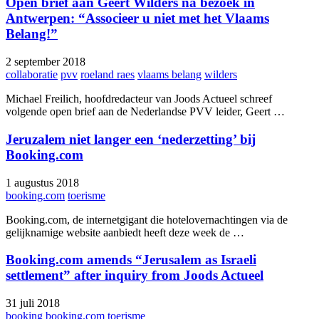
Open brief aan Geert Wilders na bezoek in
Antwerpen: “Associeer u niet met het Vlaams
Belang!”
2 september 2018
collaboratie
pvv
roeland raes
vlaams belang
wilders
Michael Freilich, hoofdredacteur van Joods Actueel schreef
volgende open brief aan de Nederlandse PVV leider, Geert …
Jeruzalem niet langer een ‘nederzetting’ bij
Booking.com
1 augustus 2018
booking.com
toerisme
Booking.com, de internetgigant die hotelovernachtingen via de
gelijknamige website aanbiedt heeft deze week de …
Booking.com amends “Jerusalem as Israeli
settlement” after inquiry from Joods Actueel
31 juli 2018
booking
booking.com
toerisme