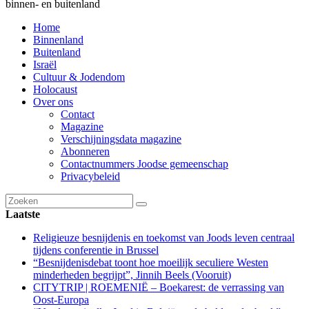
binnen- en buitenland
Home
Binnenland
Buitenland
Israël
Cultuur & Jodendom
Holocaust
Over ons
Contact
Magazine
Verschijningsdata magazine
Abonneren
Contactnummers Joodse gemeenschap
Privacybeleid
Laatste
Religieuze besnijdenis en toekomst van Joods leven centraal
tijdens conferentie in Brussel
“Besnijdenisdebat toont hoe moeilijk seculiere Westen
minderheden begrijpt”, Jinnih Beels (Vooruit)
CITYTRIP | ROEMENIË – Boekarest: de verrassing van
Oost-Europa