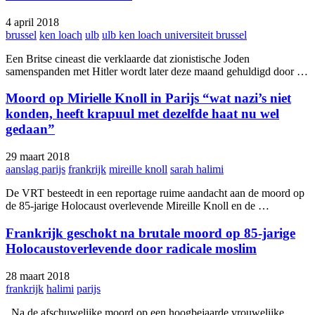
4 april 2018
brussel
ken loach
ulb
ulb ken loach universiteit brussel
Een Britse cineast die verklaarde dat zionistische Joden
samenspanden met Hitler wordt later deze maand gehuldigd door …
Moord op Mirielle Knoll in Parijs “wat nazi’s niet
konden, heeft krapuul met dezelfde haat nu wel
gedaan”
29 maart 2018
aanslag parijs
frankrijk
mireille knoll
sarah halimi
De VRT besteedt in een reportage ruime aandacht aan de moord op
de 85-jarige Holocaust overlevende Mireille Knoll en de …
Frankrijk geschokt na brutale moord op 85-jarige
Holocaustoverlevende door radicale moslim
28 maart 2018
frankrijk
halimi
parijs
Na de afschuwelijke moord op een hoogbejaarde vrouwelijke