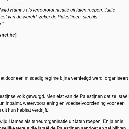
wijd Hamas als terreurorganisatie uit laten roepen. Jullie
st van de wereld, zeker de Palestijnen, slechts
.”
net.be]
dat door een misdadig regime bijna vernietigd werd, organiseert
stijnse volk gewurgd. Men eist van de Palestijnen dat ze Israël
un inpalmt, watervoorziening en voedselvoorziening voor een
it hun habitat verdrijft.
ijd Hamas als terreurorganisatie uit laten roepen. En ja er is
selijke terreur die Israël de Palestijnen aandoet en zal blijven