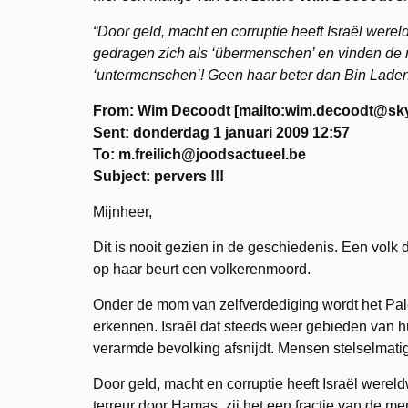
“Door geld, macht en corruptie heeft Israël wereld
gedragen zich als ‘übermenschen’ en vinden de re
‘untermenschen’! Geen haar beter dan Bin Laden
From: Wim Decoodt [mailto:wim.decoodt@sky
Sent: donderdag 1 januari 2009 12:57
To: m.freilich@joodsactueel.be
Subject: pervers !!!
Mijnheer,
Dit is nooit gezien in de geschiedenis. Een volk 
op haar beurt een volkerenmoord.
Onder de mom van zelfverdediging wordt het Pale
erkennen. Israël dat steeds weer gebieden van h
verarmde bevolking afsnijdt. Mensen stelselmatig u
Door geld, macht en corruptie heeft Israël wereldw
terreur door Hamas, zij het een fractie van de men