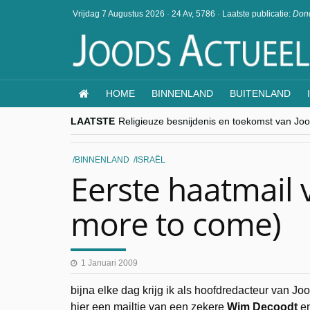
Vrijdag 7 Augustus 2026
·
24 Av, 5786
·
Laatste publicatie:
Dond
HOME
BINNENLAND
BUITENLAND
LAATSTE
Religieuze besnijdenis en toekomst van Jood
“Besnijdenisdebat toont hoe moeilijk seculi
CITYTRIP | ROEMENIË – Boekarest: de ver
“Vandaag zit elke Jood in België op de bek
BINNENLAND
ISRAËL
goKosher lanceert nieuwe website en same
Eerste haatmail
more to come)
1 Januari 2009
bijna elke dag krijg ik als hoofdredacteur van J
hier een mailtje van een zekere
Wim Decoodt
e