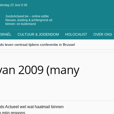
erdag 25 Juni 0:36
JoodsActueel.be – online editie
Nieuws, duiding & achtergrond uit
binnen- en buitenland
ISRAËL
CULTUUR & JODENDOM
HOLOCAUST
OVER ONS
s leven centraal tijdens conferentie in Brussel
ere Westen minderheden begrijpt”, Jinnih Beels (Vooruit)
rassing van Oost-Europa
laagdenbank”
nwerking met Mishpacha voor kosher travel en simchas wereldwijd
 van 2009 (many
oods Actueel wel wat haatmail binnen
n mijn respons