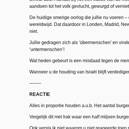
aandoen tot het volk gevlucht, gewurgd of verniet
De huidige smerige oorlog die jullie nu voeren –
wereldwijd. Dat daardoor in Londen, Madrid, Ne
niet.
Jullie gedragen zich als ‘übermenschen’ en vinde
‘untermenschen’!
Wat heden gebeurt is een misdaad tegen de mens
Wanneer u de houding van Israël blijft verdedig
——–
REACTIE
Alles in proportie houden a.u.b. Het aantal burger
Vergelijk dit met Irak waar een half miljoen bu
Ook versta ik niet waarom u niet reageerde toe