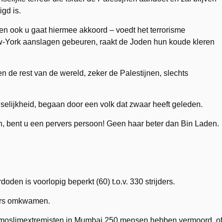
igd is.
 en ook u gaat hiermee akkoord – voedt het terrorisme
w-York aanslagen gebeuren, raakt de Joden hun koude kleren
n de rest van de wereld, zeker de Palestijnen, slechts
elijkheid, begaan door een volk dat zwaar heeft geleden.
en, bent u een pervers persoon! Geen haar beter dan Bin Laden.
doden is voorlopig beperkt (60) t.o.v. 330 strijders.
rgers omkwamen.
n moslimextremisten in Mumbai 250 mensen hebben vermoord, o