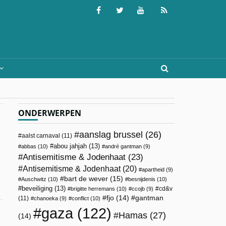
ONDERWERPEN
aanslag brussel
(26)
aalst carnaval
(11)
abou jahjah
(13)
abbas
(10)
andré gantman
(9)
Antisemitisme & Jodenhaat
(23)
Antisemitisme & Jodenhaat
(20)
apartheid
(9)
bart de wever
(15)
Auschwitz
(10)
besnijdenis
(10)
beveiliging
(13)
cd&v
brigitte herremans
(10)
ccojb
(9)
fjo
(14)
gantman
(11)
chanoeka
(9)
conflict
(10)
gaza
(122)
Hamas
(27)
(14)