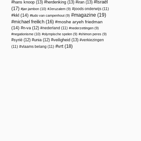
Israël
hans knoop
(13)
herdenking
(13)
iran
(13)
(17)
joods onderwijs
(11)
jan jambon
(10)
Jeruzalem
(9)
magazine
(19)
kkl
(14)
ludo van campenhout
(9)
michael freilich
(16)
moshe aryeh friedman
(14)
n-va
(12)
nederland
(11)
nederzettingen
(9)
negationisme
(10)
olympische spelen
(9)
shimon peres
(9)
veiligheid
(13)
syrië
(12)
unia
(12)
verkiezingen
vrt
(18)
(11)
vlaams belang
(11)