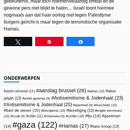
gebeurtenis, maar toch noemenswaardig omdat dit de
gewone pers niet blijkt te halen… Israël toont hiermee
nogmaals aan dat haar oorlog niet tegen Palestijnse
burgers gericht is maar tegen de terroristische organisatie
Hamas.
Tweet
Pin
Share
ONDERWERPEN
aanslag brussel
(26)
abou
aalst carnaval
(11)
abbas
(10)
Antisemitisme & Jodenhaat
(23)
jahjah
(13)
andré gantman
(9)
Antisemitisme & Jodenhaat
(20)
apartheid
(9)
Auschwitz
(10)
bart de wever
(15)
beveiliging
(13)
besnijdenis
(10)
brigitte herremans
fjo
(14)
gantman
cd&v
(11)
(10)
ccojb
(9)
chanoeka
(9)
conflict
(10)
gaza
(122)
Hamas
(27)
(14)
hans knoop
(13)