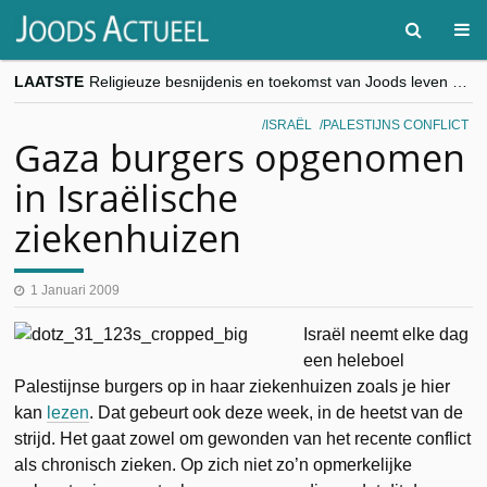
LAATSTE
Religieuze besnijdenis en toekomst van Joods leven centraal tijdens conferentie in Brussel
“Besnijdenisdebat toont hoe moeilijk seculiere Westen minderheden begrijpt”, Jinnih Beels (Vooruit)
CITYTRIP | ROEMENIË – Boekarest: de verrassing van Oost-Europa
ISRAËL
PALESTIJNS CONFLICT
“Vandaag zit elke Jood in België op de beklaagdenbank”
Gaza burgers opgenomen
goKosher lanceert nieuwe website en samenwerking met Mishpacha voor kosher travel en simchas wereldwijd
in Israëlische
ziekenhuizen
1 Januari 2009
Israël neemt elke dag
een heleboel
Palestijnse burgers op in haar ziekenhuizen zoals je hier
kan
lezen
. Dat gebeurt ook deze week, in de heetst van de
strijd. Het gaat zowel om gewonden van het recente conflict
als chronisch zieken. Op zich niet zo’n opmerkelijke