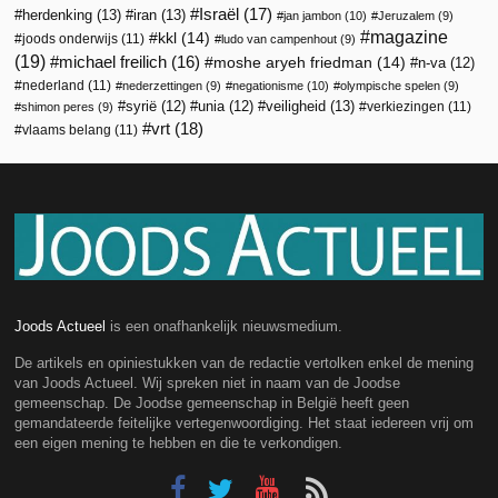
Israël
(17)
herdenking
(13)
iran
(13)
jan jambon
(10)
Jeruzalem
(9)
magazine
kkl
(14)
joods onderwijs
(11)
ludo van campenhout
(9)
(19)
michael freilich
(16)
moshe aryeh friedman
(14)
n-va
(12)
nederland
(11)
nederzettingen
(9)
negationisme
(10)
olympische spelen
(9)
veiligheid
(13)
syrië
(12)
unia
(12)
verkiezingen
(11)
shimon peres
(9)
vrt
(18)
vlaams belang
(11)
Joods Actueel
is een onafhankelijk nieuwsmedium.
De artikels en opiniestukken van de redactie vertolken enkel de mening
van Joods Actueel. Wij spreken niet in naam van de Joodse
gemeenschap. De Joodse gemeenschap in België heeft geen
gemandateerde feitelijke vertegenwoordiging. Het staat iedereen vrij om
een eigen mening te hebben en die te verkondigen.