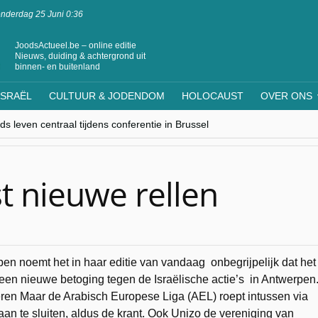
nderdag 25 Juni 0:36
JoodsActueel.be – online editie
Nieuws, duiding & achtergrond uit
binnen- en buitenland
ISRAËL
CULTUUR & JODENDOM
HOLOCAUST
OVER ONS
s leven centraal tijdens conferentie in Brussel
ere Westen minderheden begrijpt”, Jinnih Beels (Vooruit)
rassing van Oost-Europa
laagdenbank”
nwerking met Mishpacha voor kosher travel en simchas wereldwijd
t nieuwe rellen
n noemt het in haar editie van vandaag onbegrijpelijk dat het
en nieuwe betoging tegen de Israëlische actie’s in Antwerpen
en Maar de Arabisch Europese Liga (AEL) roept intussen via
aan te sluiten, aldus de krant. Ook Unizo de vereniging van