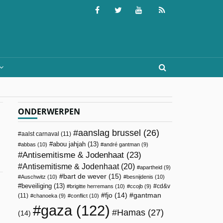
ONDERWERPEN
aanslag brussel
(26)
aalst carnaval
(11)
abou jahjah
(13)
abbas
(10)
andré gantman
(9)
Antisemitisme & Jodenhaat
(23)
Antisemitisme & Jodenhaat
(20)
apartheid
(9)
bart de wever
(15)
Auschwitz
(10)
besnijdenis
(10)
beveiliging
(13)
cd&v
brigitte herremans
(10)
ccojb
(9)
.
fjo
(14)
gantman
(11)
chanoeka
(9)
conflict
(10)
gaza
(122)
Hamas
(27)
(14)