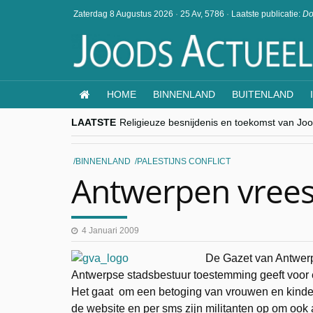
Zaterdag 8 Augustus 2026
·
25 Av, 5786
·
Laatste publicatie:
Do
HOME
BINNENLAND
BUITENLAND
LAATSTE
Religieuze besnijdenis en toekomst van Jood
“Besnijdenisdebat toont hoe moeilijk seculi
CITYTRIP | ROEMENIË – Boekarest: de ver
“Vandaag zit elke Jood in België op de bek
BINNENLAND
PALESTIJNS CONFLICT
goKosher lanceert nieuwe website en same
Antwerpen vrees
4 Januari 2009
De Gazet van Antwerpe
Antwerpse stadsbestuur toestemming geeft voor e
Het gaat om een betoging van vrouwen en kinder
de website en per sms zijn militanten op om ook 