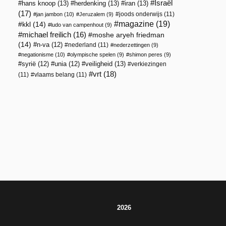
Israël
hans knoop
(13)
herdenking
(13)
iran
(13)
(17)
joods onderwijs
(11)
jan jambon
(10)
Jeruzalem
(9)
magazine
(19)
kkl
(14)
ludo van campenhout
(9)
michael freilich
(16)
moshe aryeh friedman
(14)
n-va
(12)
nederland
(11)
nederzettingen
(9)
negationisme
(10)
olympische spelen
(9)
shimon peres
(9)
veiligheid
(13)
syrië
(12)
unia
(12)
verkiezingen
vrt
(18)
(11)
vlaams belang
(11)
2026