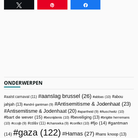
Tweet
Pin
Share
ONDERWERPEN
aanslag brussel
(26)
abou
aalst carnaval
(11)
abbas
(10)
Antisemitisme & Jodenhaat
(23)
jahjah
(13)
andré gantman
(9)
Antisemitisme & Jodenhaat
(20)
apartheid
(9)
Auschwitz
(10)
bart de wever
(15)
beveiliging
(13)
besnijdenis
(10)
brigitte herremans
fjo
(14)
gantman
cd&v
(11)
(10)
ccojb
(9)
chanoeka
(9)
conflict
(10)
gaza
(122)
Hamas
(27)
(14)
hans knoop
(13)