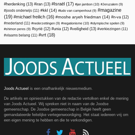
Israël
(17)
herdenking
(13)
iran
(13)
jan jambon
(10)
Jeruzalem
(9)
magazine
kkl
(14)
joods onderwijs
(11)
ludo van campenhout
(9)
(19)
michael freilich
(16)
moshe aryeh friedman
(14)
n-va
(12)
nederland
(11)
nederzettingen
(9)
negationisme
(10)
olympische spelen
(9)
veiligheid
(13)
syrië
(12)
unia
(12)
verkiezingen
(11)
shimon peres
(9)
vrt
(18)
vlaams belang
(11)
Joods Actueel
is een onafhankelijk nieuwsmedium.
De artikels en opiniestukken van de redactie vertolken enkel de mening
van Joods Actueel. Wij spreken niet in naam van de Joodse
gemeenschap. De Joodse gemeenschap in België heeft geen
gemandateerde feitelijke vertegenwoordiging. Het staat iedereen vrij om
een eigen mening te hebben en die te verkondigen.