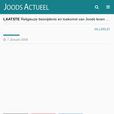
LAATSTE
Religieuze besnijdenis en toekomst van Joods leven centraal tijdens conferentie in Brussel
“Besnijdenisdebat toont hoe moeilijk seculiere Westen minderheden begrijpt”, Jinnih Beels (Vooruit)
CITYTRIP | ROEMENIË – Boekarest: de verrassing van Oost-Europa
ALLERLEI
“Vandaag zit elke Jood in België op de beklaagdenbank”
goKosher lanceert nieuwe website en samenwerking met Mishpacha voor kosher travel en simchas wereldwijd
7 Januari 2009