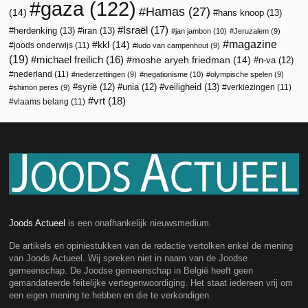
gaza
(122)
Hamas
(27)
(14)
hans knoop
(13)
Israël
(17)
herdenking
(13)
iran
(13)
jan jambon
(10)
Jeruzalem
(9)
magazine
kkl
(14)
joods onderwijs
(11)
ludo van campenhout
(9)
(19)
michael freilich
(16)
moshe aryeh friedman
(14)
n-va
(12)
nederland
(11)
nederzettingen
(9)
negationisme
(10)
olympische spelen
(9)
veiligheid
(13)
syrië
(12)
unia
(12)
verkiezingen
(11)
shimon peres
(9)
vrt
(18)
vlaams belang
(11)
Joods Actueel
is een onafhankelijk nieuwsmedium.
De artikels en opiniestukken van de redactie vertolken enkel de mening
van Joods Actueel. Wij spreken niet in naam van de Joodse
gemeenschap. De Joodse gemeenschap in België heeft geen
gemandateerde feitelijke vertegenwoordiging. Het staat iedereen vrij om
een eigen mening te hebben en die te verkondigen.