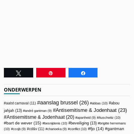
Tweet
Pin
Share
ONDERWERPEN
aanslag brussel
(26)
abou
aalst carnaval
(11)
abbas
(10)
Antisemitisme & Jodenhaat
(23)
jahjah
(13)
andré gantman
(9)
Antisemitisme & Jodenhaat
(20)
apartheid
(9)
Auschwitz
(10)
bart de wever
(15)
beveiliging
(13)
besnijdenis
(10)
brigitte herremans
fjo
(14)
gantman
cd&v
(11)
(10)
ccojb
(9)
chanoeka
(9)
conflict
(10)