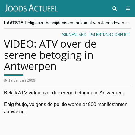
LAATSTE
Religieuze besnijdenis en toekomst van Joods leven centraal tijdens conferentie in Brussel
“Besnijdenisdebat toont hoe moeilijk seculiere Westen minderheden begrijpt”, Jinnih Beels (Vooruit)
CITYTRIP | ROEMENIË – Boekarest: de verrassing van Oost-Europa
BINNENLAND
PALESTIJNS CONFLICT
“Vandaag zit elke Jood in België op de beklaagdenbank”
VIDEO: ATV over de
goKosher lanceert nieuwe website en samenwerking met Mishpacha voor kosher travel en simchas wereldwijd
serene betoging in
Antwerpen
12 Januari 2009
Bekijk ATV video over de serene betoging in Antwerpen.
Enig foutje, volgens de politie waren er 800 manifestanten
aanwezig