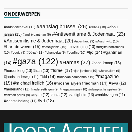
ONDERWERPEN
aanslag brussel
(26)
abou
aalst carnaval
(11)
abbas
(10)
Antisemitisme & Jodenhaat
(23)
jahjah
(13)
andré gantman
(9)
Antisemitisme & Jodenhaat
(20)
apartheid
(9)
Auschwitz
(10)
bart de wever
(15)
beveiliging
(13)
besnijdenis
(10)
brigitte herremans
fjo
(14)
gantman
cd&v
(11)
(10)
ccojb
(9)
chanoeka
(9)
conflict
(10)
gaza
(122)
Hamas
(27)
(14)
hans knoop
(13)
Israël
(17)
herdenking
(13)
iran
(13)
jan jambon
(10)
Jeruzalem
(9)
magazine
kkl
(14)
joods onderwijs
(11)
ludo van campenhout
(9)
(19)
michael freilich
(16)
moshe aryeh friedman
(14)
n-va
(12)
nederland
(11)
nederzettingen
(9)
negationisme
(10)
olympische spelen
(9)
veiligheid
(13)
syrië
(12)
unia
(12)
verkiezingen
(11)
shimon peres
(9)
vrt
(18)
vlaams belang
(11)