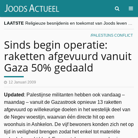
LAATSTE
Religieuze besnijdenis en toekomst van Joods leven centraal tijdens conferentie in Brussel
“Besnijdenisdebat toont hoe moeilijk seculiere Westen minderheden begrijpt”, Jinnih Beels (Vooruit)
CITYTRIP | ROEMENIË – Boekarest: de verrassing van Oost-Europa
PALESTIJNS CONFLICT
“Vandaag zit elke Jood in België op de beklaagdenbank”
Sinds begin operatie:
goKosher lanceert nieuwe website en samenwerking met Mishpacha voor kosher travel en simchas wereldwijd
raketten afgevuurd vanuit
Gaza 50% gedaald
12 Januari 2009
Updated
: Palestijnse militanten hebben ook vandaag –
maandag – vanuit de Gazastrook opnieuw 13 raketten
afgevuurd op willekeurige doelen in het westelijk deel van
de Negev woestijn, waarvan één directe hit op een
woonhuis in Ashkelon. De vijf bewoners konden zich net op
tijd in veiligheid brengen zodat het enkel tot materiële