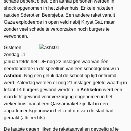
schade beperkt bleef. Een aantal personen werden in
shock opgenomen in het ziekenhuis. Enkele raketten
raakten Sderot en Beersjeba. Een andere raket vanuit
Gaza explodeerde in open veld nabij Kiryat Gat, maar
zonder veel schade te veroorzaken noch burgers te
verwonden.
Gisteren
zondag 11
januari telde het IDF nog 22 inslagen waarvan één
neerdonderde in de speeltuin van een schoolgebouw in
Ashdod
. Nog een geluk dat de school op tijd ontruimd
werd. Zaterdag werden er nog 21 inslagen geteld waarbij in
totaal 14 burgers gewond werden. In
Ashkelon
werd een
man licht gewond voor verzorging opgenomen in het
ziekenhuis, nadat een Qassamraket zijn flat in een
appartementsgebouw in het centrum van de stad had
geraakt (afb. rechts).
De laatste dagen lijken de raketaanvallen gevoelig af te