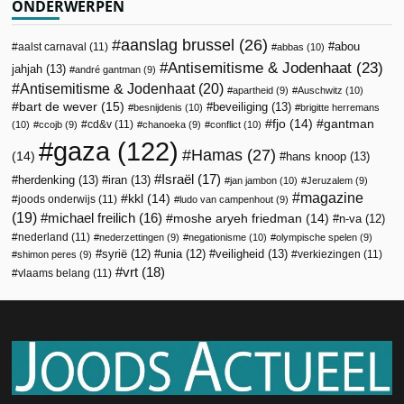
ONDERWERPEN
aanslag brussel
(26)
abou
aalst carnaval
(11)
abbas
(10)
Antisemitisme & Jodenhaat
(23)
jahjah
(13)
andré gantman
(9)
Antisemitisme & Jodenhaat
(20)
apartheid
(9)
Auschwitz
(10)
bart de wever
(15)
beveiliging
(13)
besnijdenis
(10)
brigitte herremans
fjo
(14)
gantman
cd&v
(11)
(10)
ccojb
(9)
chanoeka
(9)
conflict
(10)
gaza
(122)
Hamas
(27)
(14)
hans knoop
(13)
Israël
(17)
herdenking
(13)
iran
(13)
jan jambon
(10)
Jeruzalem
(9)
magazine
kkl
(14)
joods onderwijs
(11)
ludo van campenhout
(9)
(19)
michael freilich
(16)
moshe aryeh friedman
(14)
n-va
(12)
nederland
(11)
nederzettingen
(9)
negationisme
(10)
olympische spelen
(9)
veiligheid
(13)
syrië
(12)
unia
(12)
verkiezingen
(11)
shimon peres
(9)
vrt
(18)
vlaams belang
(11)