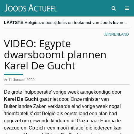
LAATSTE
Religieuze besnijdenis en toekomst van Joods leven centraal tijdens conferentie in Brussel
“Besnijdenisdebat toont hoe moeilijk seculiere Westen minderheden begrijpt”, Jinnih Beels (Vooruit)
CITYTRIP | ROEMENIË – Boekarest: de verrassing van Oost-Europa
BINNENLAND
“Vandaag zit elke Jood in België op de beklaagdenbank”
VIDEO: Egypte
goKosher lanceert nieuwe website en samenwerking met Mishpacha voor kosher travel en simchas wereldwijd
dwarsboomt plannen
Karel De Gucht
11 Januari 2009
De grote ‘hulpoperatie’ vorige week aangekondigd door
Karel De Gucht
gaat niet door. Onze minister van
Buitenlandse Zaken verklaarde eind vorige week nogal
’triomfantelijk’ dat België als eerste land een plan had
opgezet om gewonde kinderen uit Gaza naar Europa te
evacueren. Op zich een mooi initiatief die iedereen kan