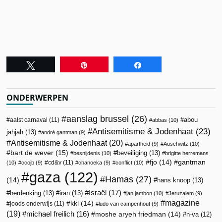
Tweet
Pin
Share
ONDERWERPEN
aanslag brussel
(26)
abou
aalst carnaval
(11)
abbas
(10)
Antisemitisme & Jodenhaat
(23)
jahjah
(13)
andré gantman
(9)
Antisemitisme & Jodenhaat
(20)
apartheid
(9)
Auschwitz
(10)
bart de wever
(15)
beveiliging
(13)
besnijdenis
(10)
brigitte herremans
fjo
(14)
gantman
cd&v
(11)
(10)
ccojb
(9)
chanoeka
(9)
conflict
(10)
gaza
(122)
Hamas
(27)
(14)
hans knoop
(13)
Israël
(17)
herdenking
(13)
iran
(13)
jan jambon
(10)
Jeruzalem
(9)
magazine
kkl
(14)
joods onderwijs
(11)
ludo van campenhout
(9)
(19)
michael freilich
(16)
moshe aryeh friedman
(14)
n-va
(12)