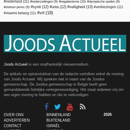
nederland
(11)
nederzettingen
(9)
negationisme
(10)
olympische spelen
(9)
veiligheid
(13)
syrië
(12)
unia
(12)
verkiezingen
(11)
shimon peres
(9)
vrt
(18)
vlaams belang
(11)
Joods Actueel
is een onafhankelijk nieuwsmedium.
De artikels en opiniestukken van de redactie vertolken enkel de mening
van Joods Actueel. Wij spreken niet in naam van de Joodse
gemeenschap. De Joodse gemeenschap in België heeft geen
gemandateerde feitelijke vertegenwoordiging. Het staat iedereen vrij om
een eigen mening te hebben en die te verkondigen.
2026
OVER ONS
BINNENLAND
ADVERTEREN
BUITENLAND
CONTACT
ISRAËL