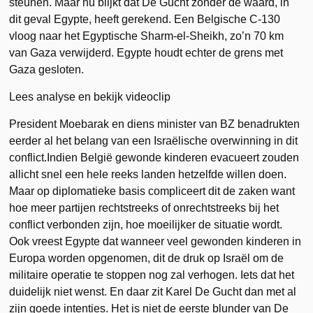
steunen. Maar nu blijkt dat De Gucht zonder de waard, in
dit geval Egypte, heeft gerekend. Een Belgische C-130
vloog naar het Egyptische Sharm-el-Sheikh, zo’n 70 km
van Gaza verwijderd. Egypte houdt echter de grens met
Gaza gesloten.
Lees analyse en bekijk videoclip
President Moebarak en diens minister van BZ benadrukten
eerder al het belang van een Israëlische overwinning in dit
conflict.Indien België gewonde kinderen evacueert zouden
allicht snel een hele reeks landen hetzelfde willen doen.
Maar op diplomatieke basis compliceert dit de zaken want
hoe meer partijen rechtstreeks of onrechtstreeks bij het
conflict verbonden zijn, hoe moeilijker de situatie wordt.
Ook vreest Egypte dat wanneer veel gewonden kinderen in
Europa worden opgenomen, dit de druk op Israël om de
militaire operatie te stoppen nog zal verhogen. Iets dat het
duidelijk niet wenst. En daar zit Karel De Gucht dan met al
zijn goede intenties. Het is niet de eerste blunder van De