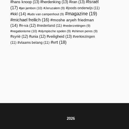
Israël
hans knoop
(13)
herdenking
(13)
iran
(13)
(17)
joods onderwijs
(11)
jan jambon
(10)
Jeruzalem
(9)
magazine
(19)
kkl
(14)
ludo van campenhout
(9)
michael freilich
(16)
moshe aryeh friedman
(14)
n-va
(12)
nederland
(11)
nederzettingen
(9)
negationisme
(10)
olympische spelen
(9)
shimon peres
(9)
veiligheid
(13)
syrië
(12)
unia
(12)
verkiezingen
vrt
(18)
(11)
vlaams belang
(11)
2026