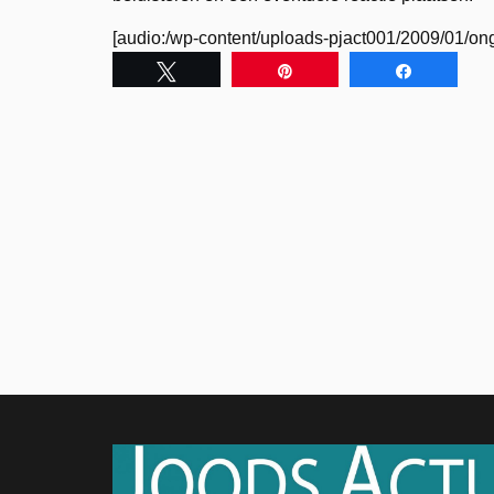
[audio:/wp-content/uploads-pjact001/2009/01/o
Tweet
Pin
Share