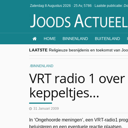
Zaterdag 8 Augustus 2026
·
25 Av, 5786
·
Laatste publicatie:
Do
HOME
BINNENLAND
BUITENLAND
LAATSTE
Religieuze besnijdenis en toekomst van Jood
“Besnijdenisdebat toont hoe moeilijk seculi
CITYTRIP | ROEMENIË – Boekarest: de ver
“Vandaag zit elke Jood in België op de bek
BINNENLAND
goKosher lanceert nieuwe website en same
VRT radio 1 over 
keppeltjes…
31 Januari 2009
In ‘Ongehoorde meningen’, een VRT-radio1 progr
beluisteren en een eventuele reactie plaatsen.