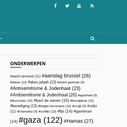
ONDERWERPEN
aanslag brussel
(26)
aalst carnaval
(11)
abou jahjah
(13)
abbas
(10)
andré gantman
(9)
Antisemitisme & Jodenhaat
(23)
Antisemitisme & Jodenhaat
(20)
apartheid
(9)
bart de wever
(15)
Auschwitz
(10)
besnijdenis
(10)
beveiliging
(13)
cd&v
brigitte herremans
(10)
ccojb
(9)
fjo
(14)
gantman
(11)
chanoeka
(9)
conflict
(10)
gaza
(122)
Hamas
(27)
(14)