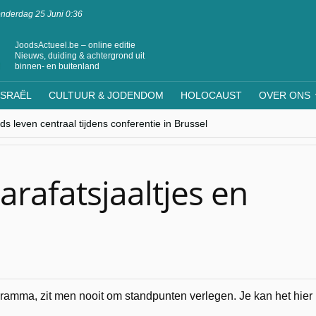
nderdag 25 Juni 0:36
JoodsActueel.be – online editie
Nieuws, duiding & achtergrond uit
binnen- en buitenland
ISRAËL
CULTUUR & JODENDOM
HOLOCAUST
OVER ONS
s leven centraal tijdens conferentie in Brussel
ere Westen minderheden begrijpt”, Jinnih Beels (Vooruit)
rassing van Oost-Europa
laagdenbank”
nwerking met Mishpacha voor kosher travel en simchas wereldwijd
arafatsjaaltjes en
amma, zit men nooit om standpunten verlegen. Je kan het hier