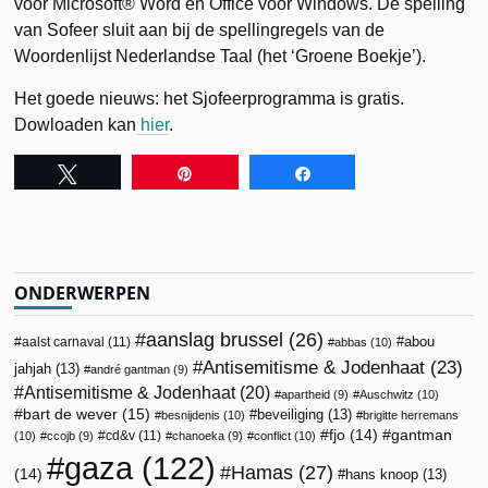
voor Microsoft® Word en Office voor Windows. De spelling
van Sofeer sluit aan bij de spellingregels van de
Woordenlijst Nederlandse Taal (het ‘Groene Boekje’).
Het goede nieuws: het Sjofeerprogramma is gratis.
Dowloaden kan
hier
.
Tweet
Pin
Share
ONDERWERPEN
aanslag brussel
(26)
abou
aalst carnaval
(11)
abbas
(10)
Antisemitisme & Jodenhaat
(23)
jahjah
(13)
andré gantman
(9)
Antisemitisme & Jodenhaat
(20)
apartheid
(9)
Auschwitz
(10)
bart de wever
(15)
beveiliging
(13)
besnijdenis
(10)
brigitte herremans
fjo
(14)
gantman
cd&v
(11)
(10)
ccojb
(9)
chanoeka
(9)
conflict
(10)
gaza
(122)
Hamas
(27)
(14)
hans knoop
(13)