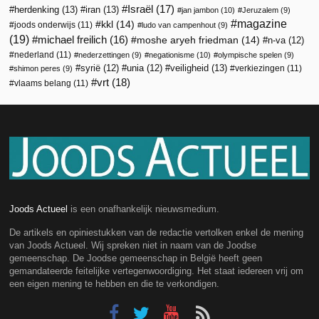
Israël
(17)
herdenking
(13)
iran
(13)
jan jambon
(10)
Jeruzalem
(9)
magazine
kkl
(14)
joods onderwijs
(11)
ludo van campenhout
(9)
(19)
michael freilich
(16)
moshe aryeh friedman
(14)
n-va
(12)
nederland
(11)
nederzettingen
(9)
negationisme
(10)
olympische spelen
(9)
veiligheid
(13)
syrië
(12)
unia
(12)
verkiezingen
(11)
shimon peres
(9)
vrt
(18)
vlaams belang
(11)
Joods Actueel
is een onafhankelijk nieuwsmedium.
De artikels en opiniestukken van de redactie vertolken enkel de mening
van Joods Actueel. Wij spreken niet in naam van de Joodse
gemeenschap. De Joodse gemeenschap in België heeft geen
gemandateerde feitelijke vertegenwoordiging. Het staat iedereen vrij om
een eigen mening te hebben en die te verkondigen.