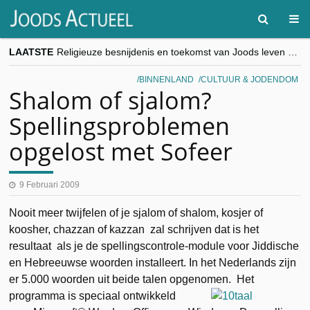
LAATSTE
Religieuze besnijdenis en toekomst van Joods leven centraal tijdens conferentie in Brussel
“Besnijdenisdebat toont hoe moeilijk seculiere Westen minderheden begrijpt”, Jinnih Beels (Vooruit)
CITYTRIP | ROEMENIË – Boekarest: de verrassing van Oost-Europa
BINNENLAND
CULTUUR & JODENDOM
“Vandaag zit elke Jood in België op de beklaagdenbank”
Shalom of sjalom?
goKosher lanceert nieuwe website en samenwerking met Mishpacha voor kosher travel en simchas wereldwijd
Spellingsproblemen
opgelost met Sofeer
9 Februari 2009
Nooit meer twijfelen of je sjalom of shalom, kosjer of
koosher, chazzan of kazzan zal schrijven dat is het
resultaat als je de spellingscontrole-module voor Jiddische
en Hebreeuwse woorden installeert. In het Nederlands zijn
er 5.000 woorden uit beide talen opgenomen.
Het
programma is speciaal ontwikkeld