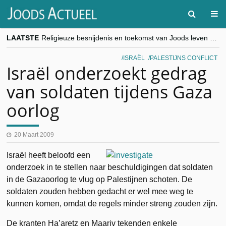
LAATSTE
Religieuze besnijdenis en toekomst van Joods leven centraal tijdens conferentie in Brussel
“Besnijdenisdebat toont hoe moeilijk seculiere Westen minderheden begrijpt”, Jinnih Beels (Vooruit)
CITYTRIP | ROEMENIË – Boekarest: de verrassing van Oost-Europa
ISRAËL
PALESTIJNS CONFLICT
“Vandaag zit elke Jood in België op de beklaagdenbank”
Israël onderzoekt gedrag
goKosher lanceert nieuwe website en samenwerking met Mishpacha voor kosher travel en simchas wereldwijd
van soldaten tijdens Gaza
oorlog
20 Maart 2009
Israël heeft beloofd een
onderzoek in te stellen naar beschuldigingen dat soldaten
in de Gazaoorlog te vlug op Palestijnen schoten. De
soldaten zouden hebben gedacht er wel mee weg te
kunnen komen, omdat de regels minder streng zouden zijn.
De kranten Ha’aretz en Maariv tekenden enkele