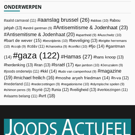
ONDERWERPEN
aanslag brussel
(26)
abou
aalst carnaval
(11)
abbas
(10)
Antisemitisme & Jodenhaat
(23)
jahjah
(13)
andré gantman
(9)
Antisemitisme & Jodenhaat
(20)
apartheid
(9)
Auschwitz
(10)
bart de wever
(15)
beveiliging
(13)
besnijdenis
(10)
brigitte herremans
fjo
(14)
gantman
cd&v
(11)
(10)
ccojb
(9)
chanoeka
(9)
conflict
(10)
gaza
(122)
Hamas
(27)
(14)
hans knoop
(13)
Israël
(17)
herdenking
(13)
iran
(13)
jan jambon
(10)
Jeruzalem
(9)
magazine
kkl
(14)
joods onderwijs
(11)
ludo van campenhout
(9)
(19)
michael freilich
(16)
moshe aryeh friedman
(14)
n-va
(12)
nederland
(11)
nederzettingen
(9)
negationisme
(10)
olympische spelen
(9)
veiligheid
(13)
syrië
(12)
unia
(12)
verkiezingen
(11)
shimon peres
(9)
vrt
(18)
vlaams belang
(11)