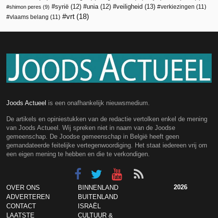
veiligheid
(13)
syrië
(12)
unia
(12)
verkiezingen
(11)
shimon peres
(9)
vrt
(18)
vlaams belang
(11)
Joods Actueel
is een onafhankelijk nieuwsmedium.
De artikels en opiniestukken van de redactie vertolken enkel de mening
van Joods Actueel. Wij spreken niet in naam van de Joodse
gemeenschap. De Joodse gemeenschap in België heeft geen
gemandateerde feitelijke vertegenwoordiging. Het staat iedereen vrij om
een eigen mening te hebben en die te verkondigen.
2026
OVER ONS
BINNENLAND
ADVERTEREN
BUITENLAND
CONTACT
ISRAËL
LAATSTE
CULTUUR &