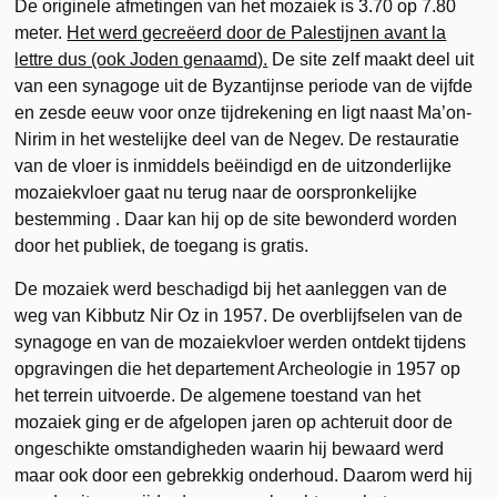
De originele afmetingen van het mozaiek is 3.70 op 7.80
meter.
Het werd gecreëerd door de Palestijnen avant la
lettre dus (ook Joden genaamd).
De site zelf maakt deel uit
van een synagoge uit de Byzantijnse periode van de vijfde
en zesde eeuw voor onze tijdrekening en ligt naast Ma’on-
Nirim in het westelijke deel van de Negev. De restauratie
van de vloer is inmiddels beëindigd en de uitzonderlijke
mozaiekvloer gaat nu terug naar de oorspronkelijke
bestemming . Daar kan hij op de site bewonderd worden
door het publiek, de toegang is gratis.
De mozaiek werd beschadigd bij het aanleggen van de
weg van Kibbutz Nir Oz in 1957. De overblijfselen van de
synagoge en van de mozaiekvloer werden ontdekt tijdens
opgravingen die het departement Archeologie in 1957 op
het terrein uitvoerde. De algemene toestand van het
mozaiek ging er de afgelopen jaren op achteruit door de
ongeschikte omstandigheden waarin hij bewaard werd
maar ook door een gebrekkig onderhoud. Daarom werd hij