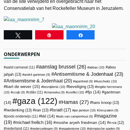
van de site verwijderd en overgebracht naar het
Conservatielab van het Rockefeller Museum in Jeruzalem.
Tweet
Pin
Share
ONDERWERPEN
aanslag brussel
(26)
abou
aalst carnaval
(11)
abbas
(10)
Antisemitisme & Jodenhaat
(23)
jahjah
(13)
andré gantman
(9)
Antisemitisme & Jodenhaat
(20)
apartheid
(9)
Auschwitz
(10)
bart de wever
(15)
beveiliging
(13)
besnijdenis
(10)
brigitte herremans
fjo
(14)
gantman
cd&v
(11)
(10)
ccojb
(9)
chanoeka
(9)
conflict
(10)
gaza
(122)
Hamas
(27)
(14)
hans knoop
(13)
Israël
(17)
herdenking
(13)
iran
(13)
jan jambon
(10)
Jeruzalem
(9)
magazine
kkl
(14)
joods onderwijs
(11)
ludo van campenhout
(9)
(19)
michael freilich
(16)
moshe aryeh friedman
(14)
n-va
(12)
nederland
(11)
nederzettingen
(9)
negationisme
(10)
olympische spelen
(9)