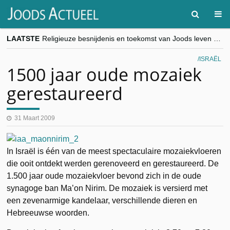
LAATSTE
Religieuze besnijdenis en toekomst van Joods leven centraal tijdens conferentie in Brussel
“Besnijdenisdebat toont hoe moeilijk seculiere Westen minderheden begrijpt”, Jinnih Beels (Vooruit)
CITYTRIP | ROEMENIË – Boekarest: de verrassing van Oost-Europa
ISRAËL
“Vandaag zit elke Jood in België op de beklaagdenbank”
1500 jaar oude mozaiek
goKosher lanceert nieuwe website en samenwerking met Mishpacha voor kosher travel en simchas wereldwijd
gerestaureerd
31 Maart 2009
In Israël is één van de meest spectaculaire mozaiekvloeren
die ooit ontdekt werden gerenoveerd en gerestaureerd. De
1.500 jaar oude mozaiekvloer bevond zich in de oude
synagoge ban Ma’on Nirim. De mozaiek is versierd met
een zevenarmige kandelaar, verschillende dieren en
Hebreeuwse woorden.