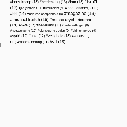
Israël
hans knoop
(13)
herdenking
(13)
iran
(13)
(17)
joods onderwijs
(11)
jan jambon
(10)
Jeruzalem
(9)
magazine
(19)
kkl
(14)
ludo van campenhout
(9)
michael freilich
(16)
moshe aryeh friedman
(14)
n-va
(12)
nederland
(11)
nederzettingen
(9)
negationisme
(10)
olympische spelen
(9)
shimon peres
(9)
veiligheid
(13)
syrië
(12)
unia
(12)
verkiezingen
vrt
(18)
(11)
vlaams belang
(11)
l
.
.