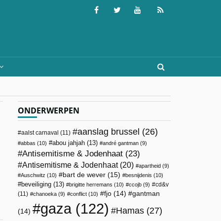
ONDERWERPEN
aanslag brussel
(26)
aalst carnaval
(11)
abou jahjah
(13)
abbas
(10)
andré gantman
(9)
Antisemitisme & Jodenhaat
(23)
Antisemitisme & Jodenhaat
(20)
apartheid
(9)
bart de wever
(15)
Auschwitz
(10)
besnijdenis
(10)
beveiliging
(13)
cd&v
brigitte herremans
(10)
ccojb
(9)
fjo
(14)
gantman
(11)
chanoeka
(9)
conflict
(10)
gaza
(122)
Hamas
(27)
(14)