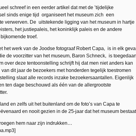
eel schreef in een eerder artikel dat met de ’tijdelijke
sel sinds enige tijd organiseert het museum zich een
te verwerven. De uitstekende ligging van het museum in hartje
sters, het justiepaleis, het koninklijk paleis en de andere
bijkomende troef.
et het werk van de Joodse fotograaf Robert Capa, is in elk geva
 die de voorzitter van het museum, Baron Schneck, is toegedaan
m over deze tentoonstelling schrijft hij dat men niet anders kan
 van dit jaar de bezoekers met honderden tegelijk toestromen
telling slaat alle records inzake bezoekersaantallen. Eigenlijk
en ten dage beschouwd als één van de allergrootste
ter.
nd en zelfs uit het buitenland om de foto’s van Capa te
ëvenaard en nooit gezien in de 25-jaar dat het museum bestaat
roegen hem naar zijn indrukken…
pa.mp3]