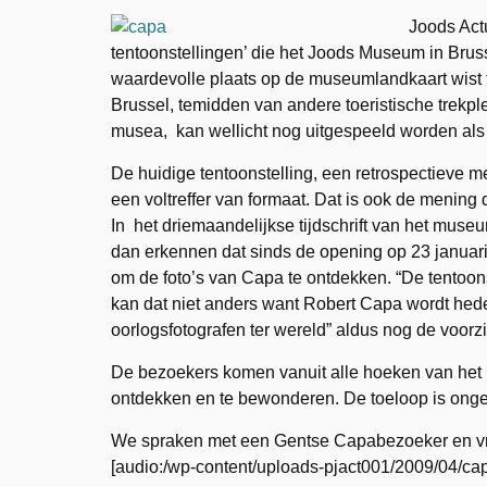
Joods Actu
tentoonstellingen’ die het Joods Museum in Brus
waardevolle plaats op de museumlandkaart wist 
Brussel, temidden van andere toeristische trekplei
musea, kan wellicht nog uitgespeeld worden als 
De huidige tentoonstelling, een retrospectieve m
een voltreffer van formaat. Dat is ook de mening
In het driemaandelijkse tijdschrift van het museu
dan erkennen dat sinds de opening op 23 januari
om de foto’s van Capa te ontdekken. “De tentoons
kan dat niet anders want Robert Capa wordt hed
oorlogsfotografen ter wereld” aldus nog de voorzit
De bezoekers komen vanuit alle hoeken van het la
ontdekken en te bewonderen. De toeloop is onge
We spraken met een Gentse Capabezoeker en v
[audio:/wp-content/uploads-pjact001/2009/04/ca