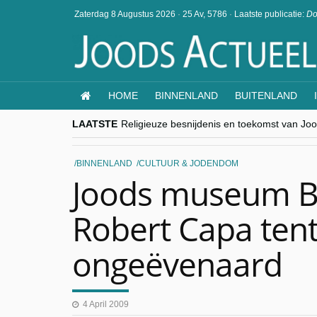
Zaterdag 8 Augustus 2026
·
25 Av, 5786
·
Laatste publicatie:
Do
HOME
BINNENLAND
BUITENLAND
LAATSTE
Religieuze besnijdenis en toekomst van Jood
“Besnijdenisdebat toont hoe moeilijk seculi
CITYTRIP | ROEMENIË – Boekarest: de ver
“Vandaag zit elke Jood in België op de bek
BINNENLAND
CULTUUR & JODENDOM
goKosher lanceert nieuwe website en same
Joods museum Br
Robert Capa tent
ongeëvenaard
4 April 2009