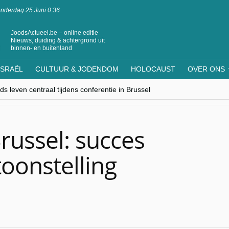
nderdag 25 Juni 0:36
JoodsActueel.be – online editie
Nieuws, duiding & achtergrond uit
binnen- en buitenland
ISRAËL
CULTUUR & JODENDOM
HOLOCAUST
OVER ONS
s leven centraal tijdens conferentie in Brussel
ere Westen minderheden begrijpt”, Jinnih Beels (Vooruit)
rassing van Oost-Europa
laagdenbank”
nwerking met Mishpacha voor kosher travel en simchas wereldwijd
ussel: succes
oonstelling