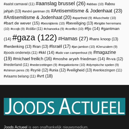
aanslag brussel
(26)
abou
aalst carnaval
(11)
abbas
(10)
Antisemitisme & Jodenhaat
(23)
jahjah
(13)
andré gantman
(9)
Antisemitisme & Jodenhaat
(20)
apartheid
(9)
Auschwitz
(10)
bart de wever
(15)
beveiliging
(13)
besnijdenis
(10)
brigitte herremans
fjo
(14)
gantman
cd&v
(11)
(10)
ccojb
(9)
chanoeka
(9)
conflict
(10)
gaza
(122)
Hamas
(27)
(14)
hans knoop
(13)
Israël
(17)
herdenking
(13)
iran
(13)
jan jambon
(10)
Jeruzalem
(9)
magazine
kkl
(14)
joods onderwijs
(11)
ludo van campenhout
(9)
(19)
michael freilich
(16)
moshe aryeh friedman
(14)
n-va
(12)
nederland
(11)
nederzettingen
(9)
negationisme
(10)
olympische spelen
(9)
veiligheid
(13)
syrië
(12)
unia
(12)
verkiezingen
(11)
shimon peres
(9)
vrt
(18)
vlaams belang
(11)
Joods Actueel
is een onafhankelijk nieuwsmedium.