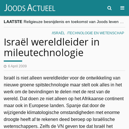
LAATSTE
Religieuze besnijdenis en toekomst van Joods leven centraal tijdens conferentie in Brussel
“Besnijdenisdebat toont hoe moeilijk seculiere Westen minderheden begrijpt”, Jinnih Beels (Vooruit)
CITYTRIP | ROEMENIË – Boekarest: de verrassing van Oost-Europa
ISRAËL
TECHNOLOGIE EN WETENSCHAP
“Vandaag zit elke Jood in België op de beklaagdenbank”
Israël wereldleider in
goKosher lanceert nieuwe website en samenwerking met Mishpacha voor kosher travel en simchas wereldwijd
mileutechnologie
6 April 2009
Israël is niet alleen wereldleider voor de ontwikkeling van
nieuwe groene spitstechnologie maar stelt ook alles in het
werk om de bevindingen te delen met de rest van de
wereld. Dat doen ze niet alleen op het Afrikaanse continent
maar ook in Europese landen. Spanje dat door de
wijzigende klimatologische omstandigheden met enorme
droogte heeft af te rekenen deed beroep op Israëlische
wetenschappers. Zelfs de VN geven toe dat Israël het