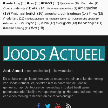
Israël
(17)
herdenking
(13)
iran
(13)
jan jambon
(10)
Jeruzalem
(9)
magazine
kkl
(14)
joods onderwijs
(11)
ludo van campenhout
(9)
(19)
michael freilich
(16)
moshe aryeh friedman
(14)
n-va
(12)
nederland
(11)
nederzettingen
(9)
negationisme
(10)
olympische spelen
(9)
veiligheid
(13)
syrië
(12)
unia
(12)
verkiezingen
(11)
shimon peres
(9)
vrt
(18)
vlaams belang
(11)
Joods Actueel
is een onafhankelijk nieuwsmedium.
De artikels en opiniestukken van de redactie vertolken enkel de mening
van Joods Actueel. Wij spreken niet in naam van de Joodse
gemeenschap. De Joodse gemeenschap in België heeft geen
gemandateerde feitelijke vertegenwoordiging. Het staat iedereen vrij om
een eigen mening te hebben en die te verkondigen.