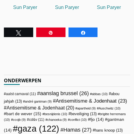
Sun Paryer
Sun Paryer
Sun Paryer
Tweet
Pin
Share
ONDERWERPEN
aanslag brussel
(26)
abou
aalst carnaval
(11)
abbas
(10)
Antisemitisme & Jodenhaat
(23)
jahjah
(13)
andré gantman
(9)
Antisemitisme & Jodenhaat
(20)
apartheid
(9)
Auschwitz
(10)
bart de wever
(15)
beveiliging
(13)
besnijdenis
(10)
brigitte herremans
fjo
(14)
gantman
cd&v
(11)
(10)
ccojb
(9)
chanoeka
(9)
conflict
(10)
gaza
(122)
Hamas
(27)
(14)
hans knoop
(13)