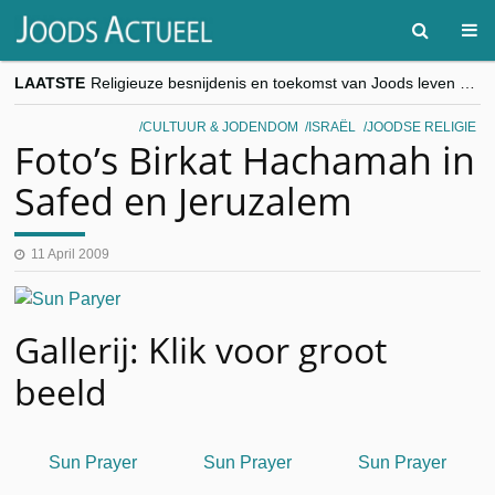
LAATSTE
Religieuze besnijdenis en toekomst van Joods leven centraal tijdens conferentie in Brussel
“Besnijdenisdebat toont hoe moeilijk seculiere Westen minderheden begrijpt”, Jinnih Beels (Vooruit)
CITYTRIP | ROEMENIË – Boekarest: de verrassing van Oost-Europa
CULTUUR & JODENDOM
ISRAËL
JOODSE RELIGIE
“Vandaag zit elke Jood in België op de beklaagdenbank”
Foto’s Birkat Hachamah in
goKosher lanceert nieuwe website en samenwerking met Mishpacha voor kosher travel en simchas wereldwijd
Safed en Jeruzalem
11 April 2009
Gallerij: Klik voor groot
beeld
Sun Prayer
Sun Prayer
Sun Prayer