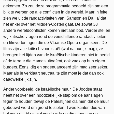
gekomen. Zo zou deze programmatie bedoeld zijn om een
blik te werpen op alle conflicten in de wereld. Maar in feite
zien we uit de randactiviteiten van ‘Samson en Dalila’ dat
het enkel over het Midden-Oosten gaat. De zowat 38
andere wereldconflicten komen niet aan bod. Verder stellen
wij kritische vragen rond de verschillende randactiviteiten
en filmvertoningen die de Vlaamse Opera organiseert. De
films zijn alle kritisch voor Israël (wat natuurlijk mag), ze
brengen het lijden van de Israëlische kinderen niet in beeld
of de terreur die Hamas uitoefent, ook vaak op hun eigen
burgers. Eenzijdig en ongenuanceerd zijn mag zeer zeker.
Maar als je verklaart neutraal te zijn moet je dat dan ook
daadwerkelijk zijn.
Ander voorbeeld, de Israëlische muur. De Joodse staat
heeft het over een noodzakelijke stap om de aanslagen
tegen te houden terwijl de Palestijnen claimen dat de muur
gebouwd werd om grond te stelen. Twee kanten dus van
het verhaal. Maar wat verklaarde de directeur van de