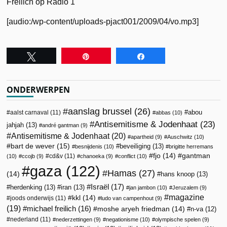
Freilich op Radio 1
[audio:/wp-content/uploads-pjact001/2009/04/vo.mp3]
Tweet
Pin
Share
ONDERWERPEN
aanslag brussel
(26)
abou
aalst carnaval
(11)
abbas
(10)
Antisemitisme & Jodenhaat
(23)
jahjah
(13)
andré gantman
(9)
Antisemitisme & Jodenhaat
(20)
apartheid
(9)
Auschwitz
(10)
bart de wever
(15)
beveiliging
(13)
besnijdenis
(10)
brigitte herremans
fjo
(14)
gantman
cd&v
(11)
(10)
ccojb
(9)
chanoeka
(9)
conflict
(10)
gaza
(122)
Hamas
(27)
(14)
hans knoop
(13)
Israël
(17)
herdenking
(13)
iran
(13)
jan jambon
(10)
Jeruzalem
(9)
magazine
kkl
(14)
joods onderwijs
(11)
ludo van campenhout
(9)
(19)
michael freilich
(16)
moshe aryeh friedman
(14)
n-va
(12)
nederland
(11)
nederzettingen
(9)
negationisme
(10)
olympische spelen
(9)