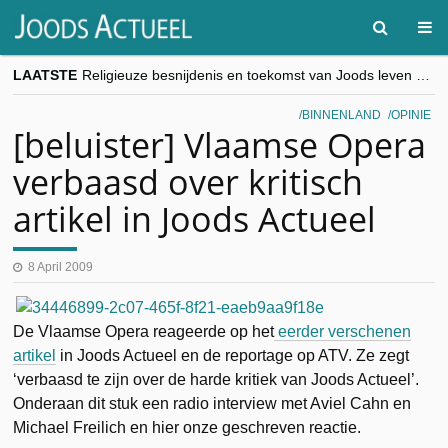
LAATSTE
Religieuze besnijdenis en toekomst van Joods leven centraal tijdens conferentie in Brussel
“Besnijdenisdebat toont hoe moeilijk seculiere Westen minderheden begrijpt”, Jinnih Beels (Vooruit)
CITYTRIP | ROEMENIË – Boekarest: de verrassing van Oost-Europa
BINNENLAND
OPINIE
“Vandaag zit elke Jood in België op de beklaagdenbank”
[beluister] Vlaamse Opera
goKosher lanceert nieuwe website en samenwerking met Mishpacha voor kosher travel en simchas wereldwijd
verbaasd over kritisch
artikel in Joods Actueel
8 April 2009
De Vlaamse Opera reageerde op het
eerder verschenen
artikel
in Joods Actueel en de reportage op ATV. Ze zegt
‘verbaasd te zijn over de harde kritiek van Joods Actueel’.
Onderaan dit stuk een radio interview met Aviel Cahn en
Michael Freilich en hier onze geschreven reactie.