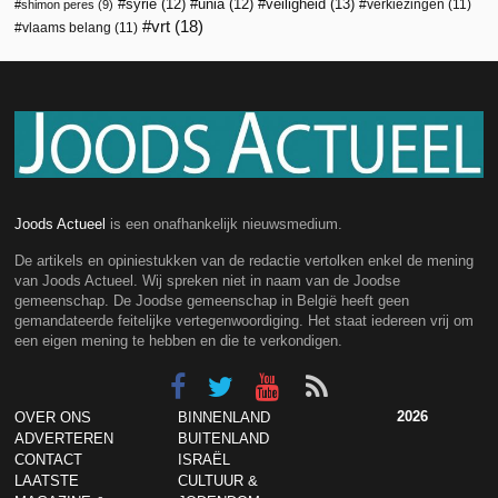
veiligheid
(13)
syrië
(12)
unia
(12)
verkiezingen
(11)
shimon peres
(9)
vrt
(18)
vlaams belang
(11)
Joods Actueel
is een onafhankelijk nieuwsmedium.
De artikels en opiniestukken van de redactie vertolken enkel de mening
van Joods Actueel. Wij spreken niet in naam van de Joodse
gemeenschap. De Joodse gemeenschap in België heeft geen
gemandateerde feitelijke vertegenwoordiging. Het staat iedereen vrij om
een eigen mening te hebben en die te verkondigen.
2026
OVER ONS
BINNENLAND
ADVERTEREN
BUITENLAND
CONTACT
ISRAËL
LAATSTE
CULTUUR &