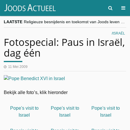
LAATSTE
Religieuze besnijdenis en toekomst van Joods leven centraal tijdens conferentie in Brussel
“Besnijdenisdebat toont hoe moeilijk seculiere Westen minderheden begrijpt”, Jinnih Beels (Vooruit)
CITYTRIP | ROEMENIË – Boekarest: de verrassing van Oost-Europa
ISRAËL
“Vandaag zit elke Jood in België op de beklaagdenbank”
Fotospecial: Paus in Israël,
goKosher lanceert nieuwe website en samenwerking met Mishpacha voor kosher travel en simchas wereldwijd
dag één
11 Mei 2009
Bekijk alle foto’s, klik hieronder
Pope's visit to
Pope's visit to
Pope's visit to
Israel
Israel
Israel