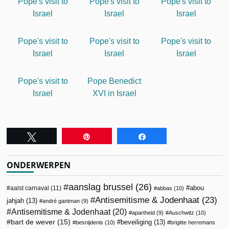
Pope's visit to
Pope's visit to
Pope's visit to
Israel
Israel
Israel
Pope's visit to
Pope's visit to
Pope's visit to
Israel
Israel
Israel
Pope's visit to
Pope Benedict
Israel
XVI in Israel
Tweet
Pin
Share
ONDERWERPEN
aanslag brussel
(26)
abou
aalst carnaval
(11)
abbas
(10)
Antisemitisme & Jodenhaat
(23)
jahjah
(13)
andré gantman
(9)
Antisemitisme & Jodenhaat
(20)
apartheid
(9)
Auschwitz
(10)
bart de wever
(15)
beveiliging
(13)
besnijdenis
(10)
brigitte herremans