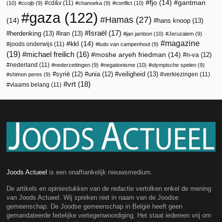
fjo
(14)
gantman
cd&v
(11)
(10)
ccojb
(9)
chanoeka
(9)
conflict
(10)
gaza
(122)
Hamas
(27)
(14)
hans knoop
(13)
Israël
(17)
herdenking
(13)
iran
(13)
jan jambon
(10)
Jeruzalem
(9)
magazine
kkl
(14)
joods onderwijs
(11)
ludo van campenhout
(9)
(19)
michael freilich
(16)
moshe aryeh friedman
(14)
n-va
(12)
nederland
(11)
nederzettingen
(9)
negationisme
(10)
olympische spelen
(9)
veiligheid
(13)
syrië
(12)
unia
(12)
verkiezingen
(11)
shimon peres
(9)
vrt
(18)
vlaams belang
(11)
Joods Actueel
is een onafhankelijk nieuwsmedium.
De artikels en opiniestukken van de redactie vertolken enkel de mening
van Joods Actueel. Wij spreken niet in naam van de Joodse
gemeenschap. De Joodse gemeenschap in België heeft geen
gemandateerde feitelijke vertegenwoordiging. Het staat iedereen vrij om