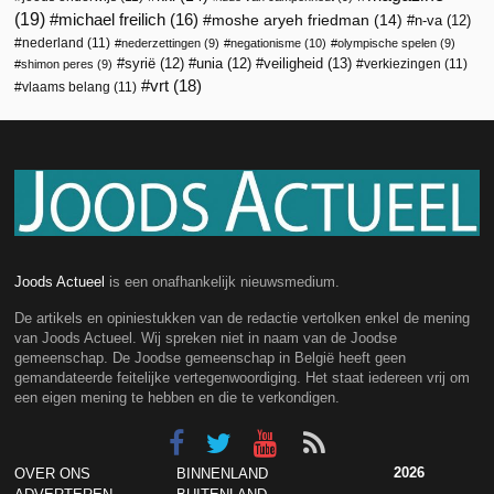
(19)
michael freilich
(16)
moshe aryeh friedman
(14)
n-va
(12)
nederland
(11)
nederzettingen
(9)
negationisme
(10)
olympische spelen
(9)
veiligheid
(13)
syrië
(12)
unia
(12)
verkiezingen
(11)
shimon peres
(9)
vrt
(18)
vlaams belang
(11)
Joods Actueel
is een onafhankelijk nieuwsmedium.
De artikels en opiniestukken van de redactie vertolken enkel de mening
van Joods Actueel. Wij spreken niet in naam van de Joodse
gemeenschap. De Joodse gemeenschap in België heeft geen
gemandateerde feitelijke vertegenwoordiging. Het staat iedereen vrij om
een eigen mening te hebben en die te verkondigen.
2026
OVER ONS
BINNENLAND