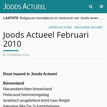
LAATSTE
Religieuze besnijdenis en toekomst van Joods leven centraal tijdens conferentie in Brussel
“Besnijdenisdebat toont hoe moeilijk seculiere Westen minderheden begrijpt”, Jinnih Beels (Vooruit)
CITYTRIP | ROEMENIË – Boekarest: de verrassing van Oost-Europa
JOODS ACTUEEL
MAGAZINE ARCHIEF
“Vandaag zit elke Jood in België op de beklaagdenbank”
Joods Actueel Februari
goKosher lanceert nieuwe website en samenwerking met Mishpacha voor kosher travel en simchas wereldwijd
2010
19 Februari 2010
Deze maand in Joods Actueel
Binnenland
Nieuwsberichten binnenland
Holocaust herinneringsdag
Israëlisch jeugdorkest komt naar België
Interview Mia De Schamphelaere