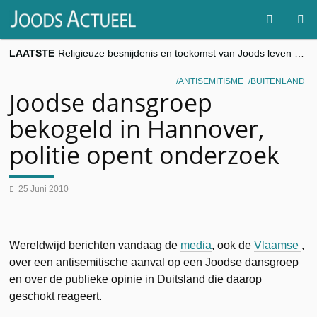
LAATSTE
Religieuze besnijdenis en toekomst van Joods leven centraal tijdens conferentie in Brussel
“Besnijdenisdebat toont hoe moeilijk seculiere Westen minderheden begrijpt”, Jinnih Beels (Vooruit)
CITYTRIP | ROEMENIË – Boekarest: de verrassing van Oost-Europa
ANTISEMITISME
BUITENLAND
“Vandaag zit elke Jood in België op de beklaagdenbank”
Joodse dansgroep
goKosher lanceert nieuwe website en samenwerking met Mishpacha voor kosher travel en simchas wereldwijd
bekogeld in Hannover,
politie opent onderzoek
25 Juni 2010
Wereldwijd berichten vandaag de
media
, ook de
Vlaamse
,
over een antisemitische aanval op een Joodse dansgroep
en over de publieke opinie in Duitsland die daarop
geschokt reageert.