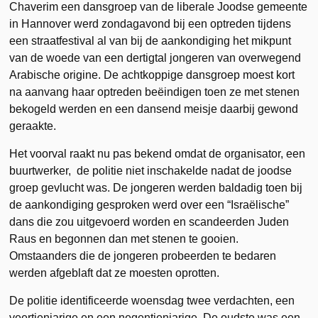
Chaverim een dansgroep van de liberale Joodse gemeente
in Hannover werd zondagavond bij een optreden tijdens
een straatfestival al van bij de aankondiging het mikpunt
van de woede van een dertigtal jongeren van overwegend
Arabische origine. De achtkoppige dansgroep moest kort
na aanvang haar optreden beëindigen toen ze met stenen
bekogeld werden en een dansend meisje daarbij gewond
geraakte.
Het voorval raakt nu pas bekend omdat de organisator, een
buurtwerker, de politie niet inschakelde nadat de joodse
groep gevlucht was. De jongeren werden baldadig toen bij
de aankondiging gesproken werd over een “Israëlische”
dans die zou uitgevoerd worden en scandeerden Juden
Raus en begonnen dan met stenen te gooien.
Omstaanders die de jongeren probeerden te bedaren
werden afgeblaft dat ze moesten oprotten.
De politie identificeerde woensdag twee verdachten, een
veertienjarige en een negentienjarige. De oudste was een