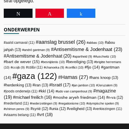
straf opgelegd.
Tweet
Pin
Share
ONDERWERPEN
aanslag brussel
(26)
abou
aalst carnaval
(11)
abbas
(10)
Antisemitisme & Jodenhaat
(23)
jahjah
(13)
andré gantman
(9)
Antisemitisme & Jodenhaat
(20)
apartheid
(9)
Auschwitz
(10)
bart de wever
(15)
beveiliging
(13)
besnijdenis
(10)
brigitte herremans
fjo
(14)
gantman
cd&v
(11)
(10)
ccojb
(9)
chanoeka
(9)
conflict
(10)
gaza
(122)
Hamas
(27)
(14)
hans knoop
(13)
Israël
(17)
herdenking
(13)
iran
(13)
jan jambon
(10)
Jeruzalem
(9)
magazine
kkl
(14)
joods onderwijs
(11)
ludo van campenhout
(9)
(19)
michael freilich
(16)
moshe aryeh friedman
(14)
n-va
(12)
nederland
(11)
nederzettingen
(9)
negationisme
(10)
olympische spelen
(9)
veiligheid
(13)
syrië
(12)
unia
(12)
verkiezingen
(11)
shimon peres
(9)
vrt
(18)
vlaams belang
(11)