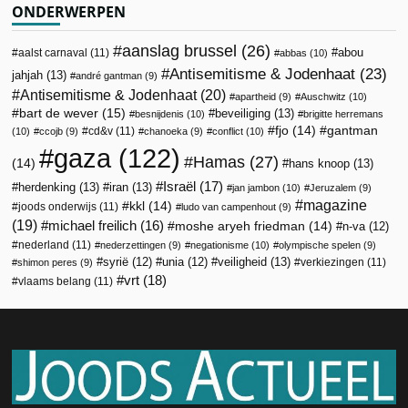
ONDERWERPEN
aanslag brussel
(26)
abou
aalst carnaval
(11)
abbas
(10)
Antisemitisme & Jodenhaat
(23)
jahjah
(13)
andré gantman
(9)
Antisemitisme & Jodenhaat
(20)
apartheid
(9)
Auschwitz
(10)
bart de wever
(15)
beveiliging
(13)
besnijdenis
(10)
brigitte herremans
fjo
(14)
gantman
cd&v
(11)
(10)
ccojb
(9)
chanoeka
(9)
conflict
(10)
gaza
(122)
Hamas
(27)
(14)
hans knoop
(13)
Israël
(17)
herdenking
(13)
iran
(13)
jan jambon
(10)
Jeruzalem
(9)
magazine
kkl
(14)
joods onderwijs
(11)
ludo van campenhout
(9)
(19)
michael freilich
(16)
moshe aryeh friedman
(14)
n-va
(12)
nederland
(11)
nederzettingen
(9)
negationisme
(10)
olympische spelen
(9)
veiligheid
(13)
syrië
(12)
unia
(12)
verkiezingen
(11)
shimon peres
(9)
vrt
(18)
vlaams belang
(11)