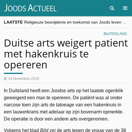
LAATSTE
Religieuze besnijdenis en toekomst van Joods leven centraal tijdens conferentie in Brussel
“Besnijdenisdebat toont hoe moeilijk seculiere Westen minderheden begrijpt”, Jinnih Beels (Vooruit)
CITYTRIP | ROEMENIË – Boekarest: de verrassing van Oost-Europa
BUITENLAND
“Vandaag zit elke Jood in België op de beklaagdenbank”
Duitse arts weigert patient
goKosher lanceert nieuwe website en samenwerking met Mishpacha voor kosher travel en simchas wereldwijd
met hakenkruis te
opereren
14 November 2010
In Duitsland heeft een Joodse arts op het laatste ogenblik
geweigerd een man te opereren. De patiënt was al onder
narcose toen zijn arts de tatoeage van een hakenkruis in
een lauwerkrans met adelaar op zijn bovenarm opmerkte.
De operatie is door een andere arts overgenomen.
Volgens het blad
Bild
zei de arts tegen de vrouw van de 36