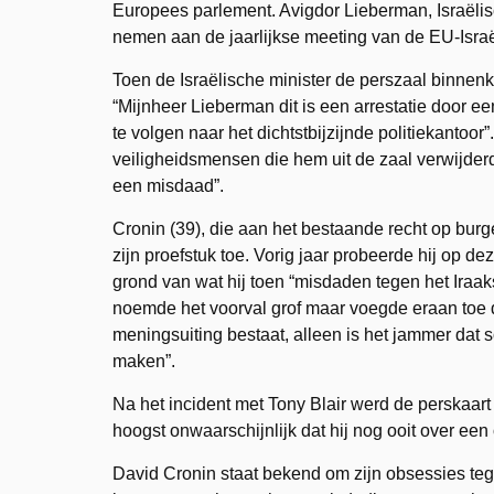
Europees parlement. Avigdor Lieberman, Israëlis
nemen aan de jaarlijkse meeting van de EU-Israë
Toen de Israëlische minister de perszaal binnenk
“Mijnheer Lieberman dit is een arrestatie door 
te volgen naar het dichtstbijzijnde politiekanto
veiligheidsmensen die hem uit de zaal verwijderd
een misdaad”.
Cronin (39), die aan het bestaande recht op burge
zijn proefstuk toe. Vorig jaar probeerde hij op d
grond van wat hij toen “misdaden tegen het Iraa
noemde het voorval grof maar voegde eraan toe da
meningsuiting bestaat, alleen is het jammer da
maken”.
Na het incident met Tony Blair werd de perskaart 
hoogst onwaarschijnlijk dat hij nog ooit over een
David Cronin staat bekend om zijn obsessies te