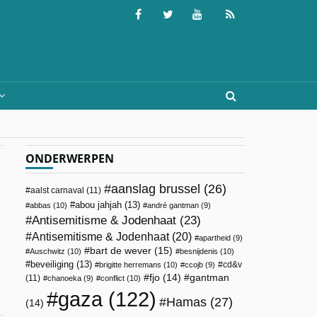
ONDERWERPEN
aanslag brussel
(26)
aalst carnaval
(11)
abou jahjah
(13)
abbas
(10)
andré gantman
(9)
Antisemitisme & Jodenhaat
(23)
Antisemitisme & Jodenhaat
(20)
apartheid
(9)
bart de wever
(15)
Auschwitz
(10)
besnijdenis
(10)
beveiliging
(13)
cd&v
brigitte herremans
(10)
ccojb
(9)
fjo
(14)
gantman
(11)
chanoeka
(9)
conflict
(10)
gaza
(122)
Hamas
(27)
(14)