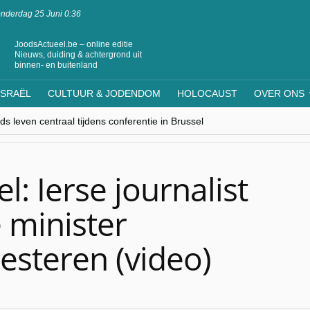
nderdag 25 Juni 0:36
JoodsActueel.be – online editie
Nieuws, duiding & achtergrond uit
binnen- en buitenland
ISRAËL
CULTUUR & JODENDOM
HOLOCAUST
OVER ONS
s leven centraal tijdens conferentie in Brussel
ere Westen minderheden begrijpt”, Jinnih Beels (Vooruit)
rassing van Oost-Europa
laagdenbank”
nwerking met Mishpacha voor kosher travel en simchas wereldwijd
l: Ierse journalist
 minister
esteren (video)