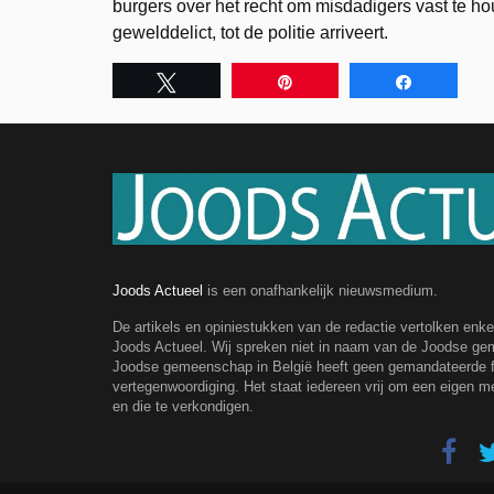
burgers over het recht om misdadigers vast te ho
gewelddelict, tot de politie arriveert.
Tweet
Pin
Share
Joods Actueel
is een onafhankelijk nieuwsmedium.
De artikels en opiniestukken van de redactie vertolken enk
Joods Actueel. Wij spreken niet in naam van de Joodse g
Joodse gemeenschap in België heeft geen gemandateerde fe
vertegenwoordiging. Het staat iedereen vrij om een eigen m
en die te verkondigen.