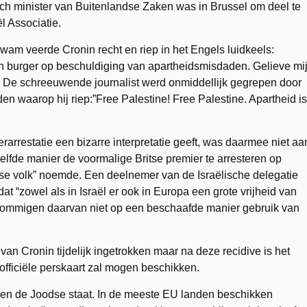
ch minister van Buitenlandse Zaken was in Brussel om deel te
l Associatie.
wam veerde Cronin recht en riep in het Engels luidkeels:
een burger op beschuldiging van apartheidsmisdaden. Gelieve mi
or”. De schreeuwende journalist werd onmiddellijk gegrepen door
en waarop hij riep:”Free Palestine! Free Palestine. Apartheid is
rarrestatie een bizarre interpretatie geeft, was daarmee niet aa
ezelfde manier de voormalige Britse premier te arresteren op
kse volk” noemde. Een deelnemer van de Israëlische delegatie
t “zowel als in Israël er ook in Europa een grote vrijheid van
t sommigen daarvan niet op een beschaafde manier gebruik van
van Cronin tijdelijk ingetrokken maar na deze recidive is het
 officiële perskaart zal mogen beschikken.
gen de Joodse staat. In de meeste EU landen beschikken