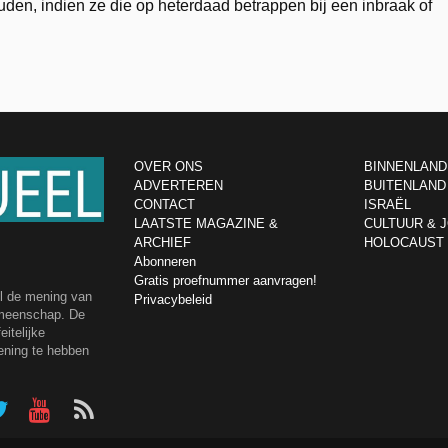
uden, indien ze die op heterdaad betrappen bij een inbraak of
OVER ONS
BINNENLAND
ADVERTEREN
BUITENLAND
CONTACT
ISRAËL
LAATSTE MAGAZINE &
CULTUUR & 
ARCHIEF
HOLOCAUST
Abonneren
Gratis proefnummer aanvragen!
el de mening van
Privacybeleid
emeenschap. De
itelijke
ening te hebben