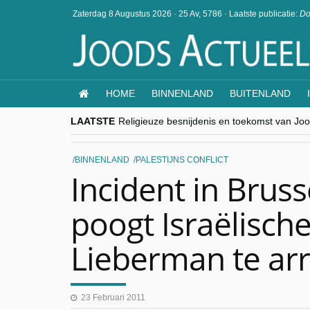
Zaterdag 8 Augustus 2026
·
25 Av, 5786
·
Laatste publicatie:
Do
HOME
BINNENLAND
BUITENLAND
LAATSTE
Religieuze besnijdenis en toekomst van Jood
“Besnijdenisdebat toont hoe moeilijk seculi
CITYTRIP | ROEMENIË – Boekarest: de ver
“Vandaag zit elke Jood in België op de bek
BINNENLAND
PALESTIJNS CONFLICT
goKosher lanceert nieuwe website en same
Incident in Brusse
poogt Israëlische
Lieberman te arr
23 Februari 2011