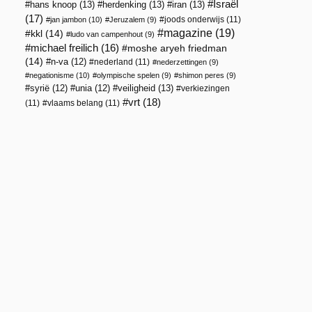
Israël
hans knoop
(13)
herdenking
(13)
iran
(13)
(17)
joods onderwijs
(11)
jan jambon
(10)
Jeruzalem
(9)
magazine
(19)
kkl
(14)
ludo van campenhout
(9)
michael freilich
(16)
moshe aryeh friedman
(14)
n-va
(12)
nederland
(11)
nederzettingen
(9)
negationisme
(10)
olympische spelen
(9)
shimon peres
(9)
veiligheid
(13)
syrië
(12)
unia
(12)
verkiezingen
vrt
(18)
(11)
vlaams belang
(11)