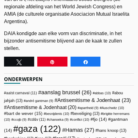
regionale afdeling van het World Jewish Congress) en
AMIA (de culturele organisatie Asociacion Mutual Israelita
Argentina).
DAIA kondigde aan elke vorm van discriminatie, in het
bijzonder antisemitisme blijvend aan de kaak te zullen
stellen.
Tweet
Pin
Share
ONDERWERPEN
aanslag brussel
(26)
abou
aalst carnaval
(11)
abbas
(10)
Antisemitisme & Jodenhaat
(23)
jahjah
(13)
andré gantman
(9)
Antisemitisme & Jodenhaat
(20)
apartheid
(9)
Auschwitz
(10)
bart de wever
(15)
beveiliging
(13)
besnijdenis
(10)
brigitte herremans
fjo
(14)
gantman
cd&v
(11)
(10)
ccojb
(9)
chanoeka
(9)
conflict
(10)
gaza
(122)
Hamas
(27)
(14)
hans knoop
(13)