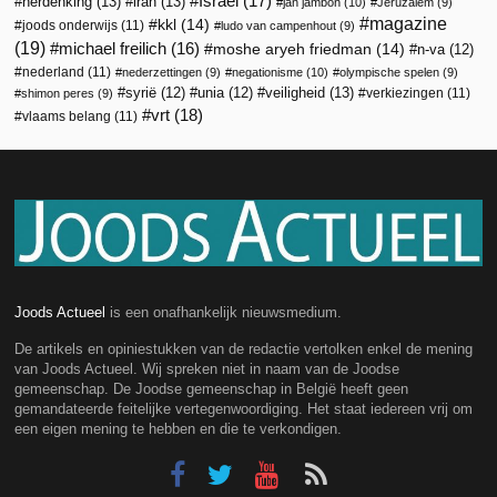
Israël
(17)
herdenking
(13)
iran
(13)
jan jambon
(10)
Jeruzalem
(9)
magazine
kkl
(14)
joods onderwijs
(11)
ludo van campenhout
(9)
(19)
michael freilich
(16)
moshe aryeh friedman
(14)
n-va
(12)
nederland
(11)
nederzettingen
(9)
negationisme
(10)
olympische spelen
(9)
veiligheid
(13)
syrië
(12)
unia
(12)
verkiezingen
(11)
shimon peres
(9)
vrt
(18)
vlaams belang
(11)
Joods Actueel
is een onafhankelijk nieuwsmedium.
De artikels en opiniestukken van de redactie vertolken enkel de mening
van Joods Actueel. Wij spreken niet in naam van de Joodse
gemeenschap. De Joodse gemeenschap in België heeft geen
gemandateerde feitelijke vertegenwoordiging. Het staat iedereen vrij om
een eigen mening te hebben en die te verkondigen.