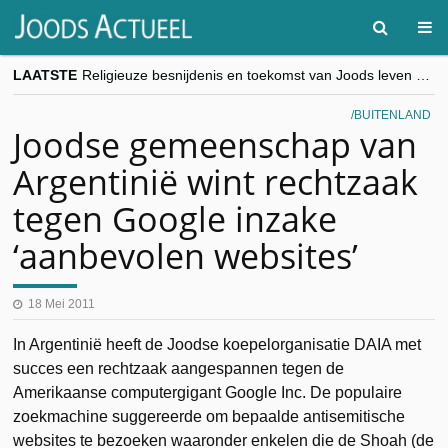
LAATSTE
Religieuze besnijdenis en toekomst van Joods leven centraal tijdens conferentie in Brussel
“Besnijdenisdebat toont hoe moeilijk seculiere Westen minderheden begrijpt”, Jinnih Beels (Vooruit)
CITYTRIP | ROEMENIË – Boekarest: de verrassing van Oost-Europa
BUITENLAND
“Vandaag zit elke Jood in België op de beklaagdenbank”
Joodse gemeenschap van
goKosher lanceert nieuwe website en samenwerking met Mishpacha voor kosher travel en simchas wereldwijd
Argentinië wint rechtzaak
tegen Google inzake
‘aanbevolen websites’
18 Mei 2011
In Argentinië heeft de Joodse koepelorganisatie DAIA met
succes een rechtzaak aangespannen tegen de
Amerikaanse computergigant Google Inc. De populaire
zoekmachine suggereerde om bepaalde antisemitische
websites te bezoeken waaronder enkelen die de Shoah (de