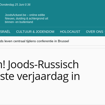
Donderdag 25 Juni 0:36
JoodsActueel.be – online editie
Nieuws, duiding & achtergrond uit
binnen- en buitenland
ISRAËL
CULTUUR & JODENDOM
HOLOCAUST
OVER ONS
s leven centraal tijdens conferentie in Brussel
ere Westen minderheden begrijpt”, Jinnih Beels (Vooruit)
rassing van Oost-Europa
laagdenbank”
nwerking met Mishpacha voor kosher travel en simchas wereldwijd
! Joods-Russisch
gste verjaardag in