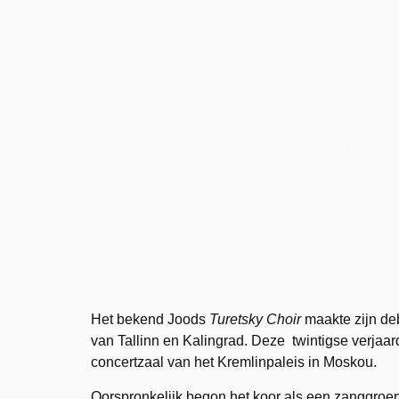
Het bekend Joods
Turetsky Choir
maakte zijn de
van Tallinn en Kalingrad. Deze twintigse verjaar
concertzaal van het Kremlinpaleis in Moskou.
Oorspronkelijk begon het koor als een zanggroe