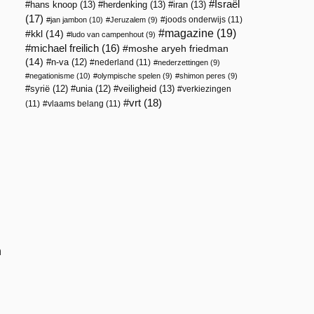
Israël
hans knoop
(13)
herdenking
(13)
iran
(13)
(17)
joods onderwijs
(11)
jan jambon
(10)
Jeruzalem
(9)
magazine
(19)
kkl
(14)
ludo van campenhout
(9)
michael freilich
(16)
moshe aryeh friedman
(14)
n-va
(12)
nederland
(11)
nederzettingen
(9)
negationisme
(10)
olympische spelen
(9)
shimon peres
(9)
veiligheid
(13)
syrië
(12)
unia
(12)
verkiezingen
vrt
(18)
(11)
vlaams belang
(11)
n