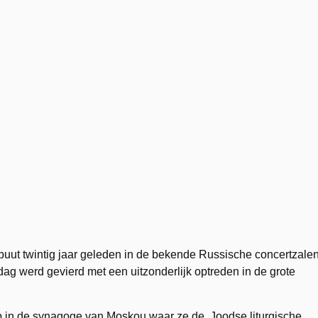
buut twintig jaar geleden in de bekende Russische concertzale
dag werd gevierd met een uitzonderlijk optreden in de grote
p in de synagoge van Moskou waar ze de Joodse liturgische