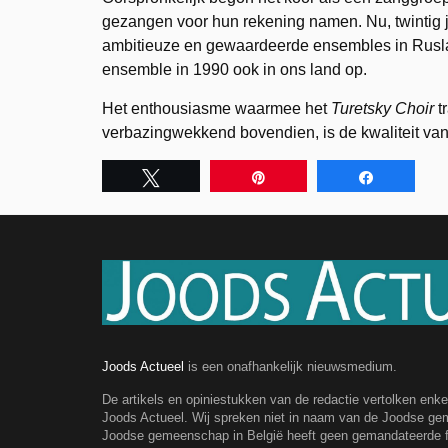
gezangen voor hun rekening namen. Nu, twintig ja
ambitieuze en gewaardeerde ensembles in Rusland
ensemble in 1990 ook in ons land op.
Het enthousiasme waarmee het
Turetsky Choir
t
verbazingwekkend bovendien, is de kwaliteit va
Tweet
Pin
Share
Joods Actueel
is een onafhankelijk nieuwsmedium.
De artikels en opiniestukken van de redactie vertolken enk
Joods Actueel. Wij spreken niet in naam van de Joodse g
Joodse gemeenschap in België heeft geen gemandateerde fe