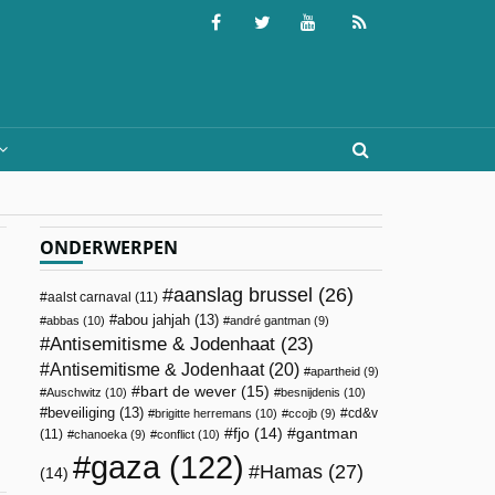
ONDERWERPEN
aanslag brussel
(26)
aalst carnaval
(11)
abou jahjah
(13)
abbas
(10)
andré gantman
(9)
Antisemitisme & Jodenhaat
(23)
Antisemitisme & Jodenhaat
(20)
apartheid
(9)
bart de wever
(15)
Auschwitz
(10)
besnijdenis
(10)
beveiliging
(13)
cd&v
brigitte herremans
(10)
ccojb
(9)
fjo
(14)
gantman
(11)
chanoeka
(9)
conflict
(10)
gaza
(122)
Hamas
(27)
(14)