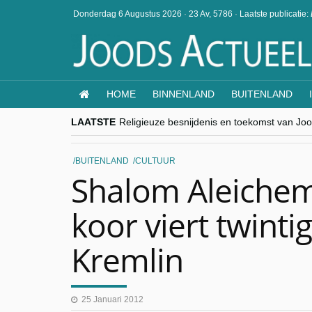
Donderdag 6 Augustus 2026
·
23 Av, 5786
·
Laatste publicatie:
HOME
BINNENLAND
BUITENLAND
LAATSTE
Religieuze besnijdenis en toekomst van Jood
“Besnijdenisdebat toont hoe moeilijk seculi
CITYTRIP | ROEMENIË – Boekarest: de ver
“Vandaag zit elke Jood in België op de bek
BUITENLAND
CULTUUR
goKosher lanceert nieuwe website en same
Shalom Aleichem
koor viert twinti
Kremlin
25 Januari 2012