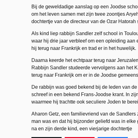
Bij de geweldadige aanslag op een Joodse schoo
om het leven samen met zijn twee zoontjes Aryeh
dochtertje van de directeur van de
Ozar Hatorah 
Als kind liep rabbijn Sandler zelf school in Toul
waar hij drie jaar verbleef om een opleiding aan
hij terug naar Frankrijk en trad er in het huwelijk.
Daarna keerde het echtpaar terug naar Jeruzalem
Rabbijn Sandler studeerde vervolgens aan het Ko
terug naar Frankrijk om er in de Joodse gemeen
De rabbijn was goed bekend bij de leden van d
schreef in een bekend Frans-Joodse krant. In zijn
waarmee hij trachtte ook seculiere Joden te bere
Aharon Getz, een familievriend van de Sandlers z
man was en dat hij bijzonder geliefd was in elk
na en zijn derde kind, een vierjarige dochtertje