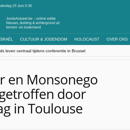
derdag 25 Juni 0:36
JoodsActueel.be – online editie
Nieuws, duiding & achtergrond uit
binnen- en buitenland
ISRAËL
CULTUUR & JODENDOM
HOLOCAUST
OVER ONS
s leven centraal tijdens conferentie in Brussel
ere Westen minderheden begrijpt”, Jinnih Beels (Vooruit)
rassing van Oost-Europa
laagdenbank”
nwerking met Mishpacha voor kosher travel en simchas wereldwijd
er en Monsonego
etroffen door
ag in Toulouse