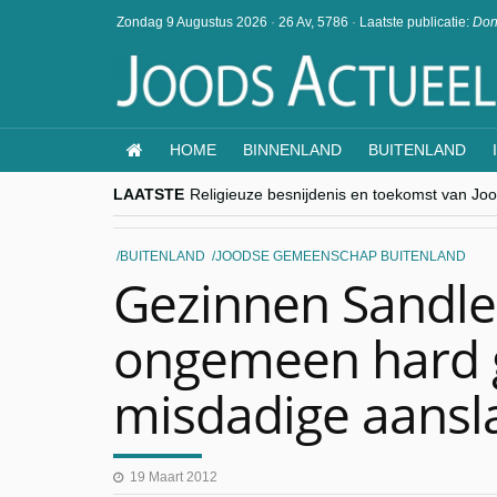
Zondag 9 Augustus 2026
·
26 Av, 5786
·
Laatste publicatie:
Don
HOME
BINNENLAND
BUITENLAND
LAATSTE
Religieuze besnijdenis en toekomst van Jood
“Besnijdenisdebat toont hoe moeilijk seculi
CITYTRIP | ROEMENIË – Boekarest: de ver
“Vandaag zit elke Jood in België op de bek
BUITENLAND
JOODSE GEMEENSCHAP BUITENLAND
goKosher lanceert nieuwe website en same
Gezinnen Sandl
ongemeen hard g
misdadige aansl
19 Maart 2012