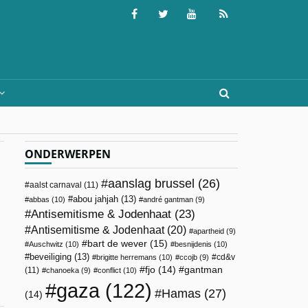
ONDERWERPEN
aanslag brussel
(26)
aalst carnaval
(11)
abou jahjah
(13)
abbas
(10)
andré gantman
(9)
Antisemitisme & Jodenhaat
(23)
Antisemitisme & Jodenhaat
(20)
apartheid
(9)
bart de wever
(15)
Auschwitz
(10)
besnijdenis
(10)
beveiliging
(13)
cd&v
brigitte herremans
(10)
ccojb
(9)
fjo
(14)
gantman
(11)
chanoeka
(9)
conflict
(10)
gaza
(122)
Hamas
(27)
(14)