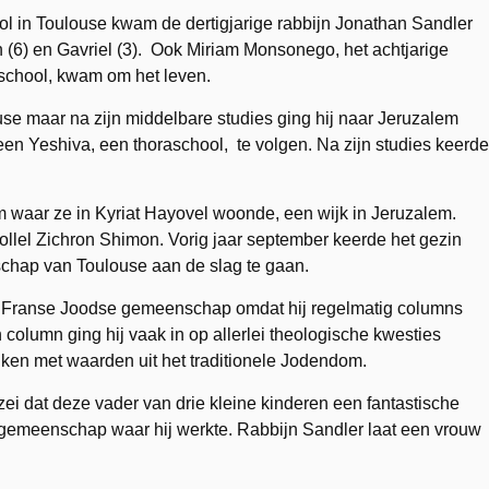
l in Toulouse kwam de dertigjarige rabbijn Jonathan Sandler
 (6) en Gavriel (3). Ook Miriam Monsonego, het achtjarige
school
, kwam om het leven.
ouse maar na zijn middelbare studies ging hij naar Jeruzalem
 een Yeshiva, een thoraschool, te volgen. Na zijn studies keerde
 waar ze in Kyriat Hayovel woonde, een wijk in Jeruzalem.
llel Zichron Shimon. Vorig jaar september keerde het gezin
schap van Toulouse aan de slag te gaan.
e Franse Joodse gemeenschap omdat hij regelmatig columns
 column ging hij vaak in op allerlei theologische kwesties
iken met waarden uit het traditionele Jodendom.
ei dat deze vader van drie kleine kinderen een fantastische
e gemeenschap waar hij werkte. Rabbijn Sandler laat een vrouw