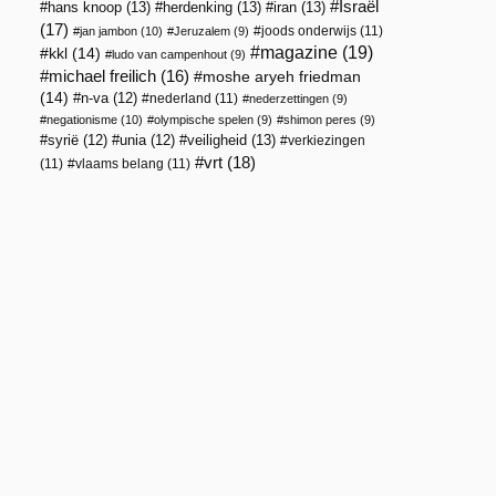
Israël
hans knoop
(13)
herdenking
(13)
iran
(13)
(17)
joods onderwijs
(11)
jan jambon
(10)
Jeruzalem
(9)
magazine
(19)
kkl
(14)
ludo van campenhout
(9)
michael freilich
(16)
moshe aryeh friedman
(14)
n-va
(12)
nederland
(11)
nederzettingen
(9)
negationisme
(10)
olympische spelen
(9)
shimon peres
(9)
veiligheid
(13)
syrië
(12)
unia
(12)
verkiezingen
vrt
(18)
(11)
vlaams belang
(11)