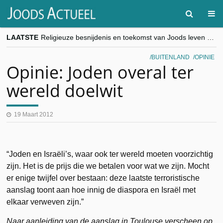
LAATSTE
Religieuze besnijdenis en toekomst van Joods leven centraal tijdens conferentie in Brussel
“Besnijdenisdebat toont hoe moeilijk seculiere Westen minderheden begrijpt”, Jinnih Beels (Vooruit)
CITYTRIP | ROEMENIË – Boekarest: de verrassing van Oost-Europa
BUITENLAND
OPINIE
“Vandaag zit elke Jood in België op de beklaagdenbank”
Opinie: Joden overal ter
goKosher lanceert nieuwe website en samenwerking met Mishpacha voor kosher travel en simchas wereldwijd
wereld doelwit
19 Maart 2012
“Joden en Israëli’s, waar ook ter wereld moeten voorzichtig
zijn. Het is de prijs die we betalen voor wat we zijn. Mocht
er enige twijfel over bestaan: deze laatste terroristische
aanslag toont aan hoe innig de diaspora en Israël met
elkaar verweven zijn.”
Naar aanleiding van de aanslag in Toulouse verscheen op