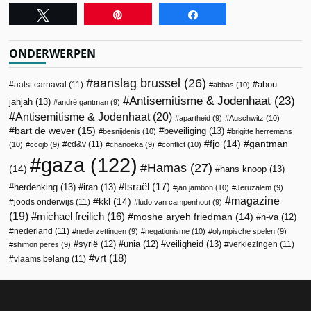
Tweet
Pin
Share
ONDERWERPEN
aanslag brussel
(26)
abou
aalst carnaval
(11)
abbas
(10)
Antisemitisme & Jodenhaat
(23)
jahjah
(13)
andré gantman
(9)
Antisemitisme & Jodenhaat
(20)
apartheid
(9)
Auschwitz
(10)
bart de wever
(15)
beveiliging
(13)
besnijdenis
(10)
brigitte herremans
fjo
(14)
gantman
cd&v
(11)
(10)
ccojb
(9)
chanoeka
(9)
conflict
(10)
gaza
(122)
Hamas
(27)
(14)
hans knoop
(13)
Israël
(17)
herdenking
(13)
iran
(13)
jan jambon
(10)
Jeruzalem
(9)
magazine
kkl
(14)
joods onderwijs
(11)
ludo van campenhout
(9)
(19)
michael freilich
(16)
moshe aryeh friedman
(14)
n-va
(12)
nederland
(11)
nederzettingen
(9)
negationisme
(10)
olympische spelen
(9)
veiligheid
(13)
syrië
(12)
unia
(12)
verkiezingen
(11)
shimon peres
(9)
vrt
(18)
vlaams belang
(11)