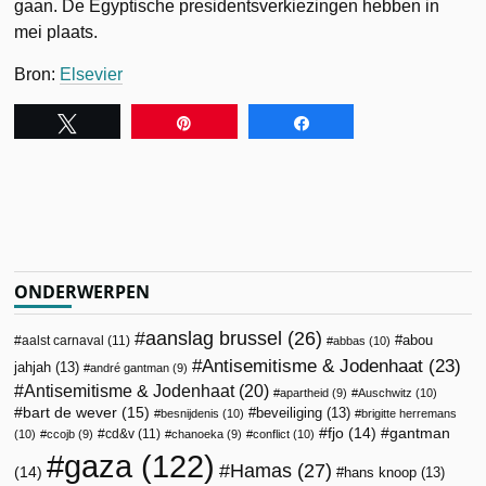
gaan. De Egyptische presidentsverkiezingen hebben in
mei plaats.
Bron:
Elsevier
Tweet
Pin
Share
ONDERWERPEN
aanslag brussel
(26)
abou
aalst carnaval
(11)
abbas
(10)
Antisemitisme & Jodenhaat
(23)
jahjah
(13)
andré gantman
(9)
Antisemitisme & Jodenhaat
(20)
apartheid
(9)
Auschwitz
(10)
bart de wever
(15)
beveiliging
(13)
besnijdenis
(10)
brigitte herremans
fjo
(14)
gantman
cd&v
(11)
(10)
ccojb
(9)
chanoeka
(9)
conflict
(10)
gaza
(122)
Hamas
(27)
(14)
hans knoop
(13)