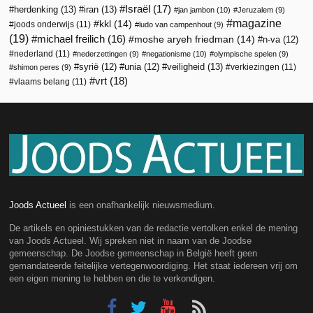
Israël
(17)
herdenking
(13)
iran
(13)
jan jambon
(10)
Jeruzalem
(9)
magazine
kkl
(14)
joods onderwijs
(11)
ludo van campenhout
(9)
(19)
michael freilich
(16)
moshe aryeh friedman
(14)
n-va
(12)
nederland
(11)
nederzettingen
(9)
negationisme
(10)
olympische spelen
(9)
veiligheid
(13)
syrië
(12)
unia
(12)
verkiezingen
(11)
shimon peres
(9)
vrt
(18)
vlaams belang
(11)
Joods Actueel
is een onafhankelijk nieuwsmedium.
De artikels en opiniestukken van de redactie vertolken enkel de mening
van Joods Actueel. Wij spreken niet in naam van de Joodse
gemeenschap. De Joodse gemeenschap in België heeft geen
gemandateerde feitelijke vertegenwoordiging. Het staat iedereen vrij om
een eigen mening te hebben en die te verkondigen.