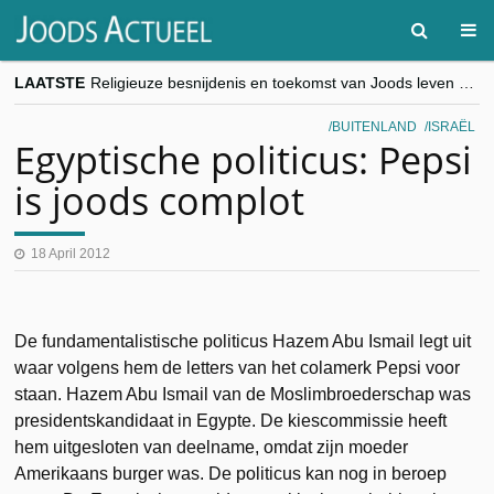
LAATSTE
Religieuze besnijdenis en toekomst van Joods leven centraal tijdens conferentie in Brussel
“Besnijdenisdebat toont hoe moeilijk seculiere Westen minderheden begrijpt”, Jinnih Beels (Vooruit)
CITYTRIP | ROEMENIË – Boekarest: de verrassing van Oost-Europa
BUITENLAND
ISRAËL
“Vandaag zit elke Jood in België op de beklaagdenbank”
Egyptische politicus: Pepsi
goKosher lanceert nieuwe website en samenwerking met Mishpacha voor kosher travel en simchas wereldwijd
is joods complot
18 April 2012
De fundamentalistische politicus Hazem Abu Ismail legt uit
waar volgens hem de letters van het colamerk Pepsi voor
staan. Hazem Abu Ismail van de Moslimbroederschap was
presidentskandidaat in Egypte. De kiescommissie heeft
hem uitgesloten van deelname, omdat zijn moeder
Amerikaans burger was. De politicus kan nog in beroep