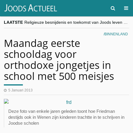
LAATSTE
Religieuze besnijdenis en toekomst van Joods leven centraal tijdens conferentie in Brussel
“Besnijdenisdebat toont hoe moeilijk seculiere Westen minderheden begrijpt”, Jinnih Beels (Vooruit)
CITYTRIP | ROEMENIË – Boekarest: de verrassing van Oost-Europa
BINNENLAND
“Vandaag zit elke Jood in België op de beklaagdenbank”
Maandag eerste
goKosher lanceert nieuwe website en samenwerking met Mishpacha voor kosher travel en simchas wereldwijd
schooldag voor
orthodoxe jongetjes in
school met 500 meisjes
5 Januari 2013
Deze foto van enkele jaren geleden toont hoe Friedman
destijds ook in Wenen zijn kinderen trachtte in te schrijven in
Joodse scholen