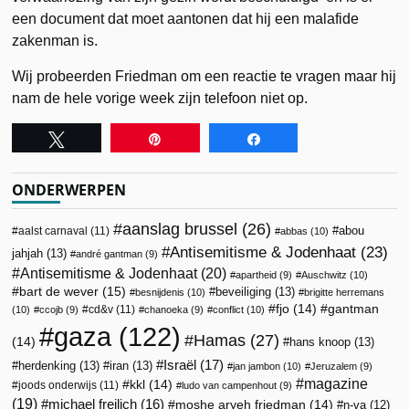
een document dat moet aantonen dat hij een malafide
zakenman is.
Wij probeerden Friedman om een reactie te vragen maar hij
nam de hele vorige week zijn telefoon niet op.
Tweet
Pin
Share
ONDERWERPEN
aanslag brussel
(26)
abou
aalst carnaval
(11)
abbas
(10)
Antisemitisme & Jodenhaat
(23)
jahjah
(13)
andré gantman
(9)
Antisemitisme & Jodenhaat
(20)
apartheid
(9)
Auschwitz
(10)
bart de wever
(15)
beveiliging
(13)
besnijdenis
(10)
brigitte herremans
fjo
(14)
gantman
cd&v
(11)
(10)
ccojb
(9)
chanoeka
(9)
conflict
(10)
gaza
(122)
Hamas
(27)
(14)
hans knoop
(13)
Israël
(17)
herdenking
(13)
iran
(13)
jan jambon
(10)
Jeruzalem
(9)
magazine
kkl
(14)
joods onderwijs
(11)
ludo van campenhout
(9)
(19)
michael freilich
(16)
moshe aryeh friedman
(14)
n-va
(12)