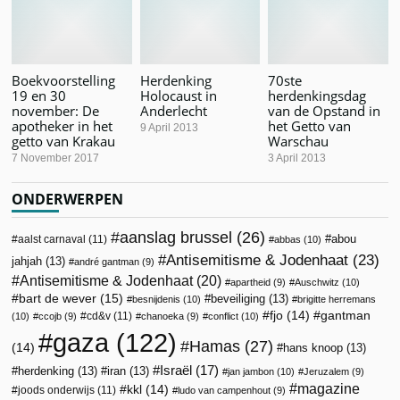
Boekvoorstelling
Herdenking
70ste
19 en 30
Holocaust in
herdenkingsdag
november: De
Anderlecht
van de Opstand in
apotheker in het
het Getto van
9 April 2013
getto van Krakau
Warschau
7 November 2017
3 April 2013
ONDERWERPEN
aanslag brussel
(26)
abou
aalst carnaval
(11)
abbas
(10)
Antisemitisme & Jodenhaat
(23)
jahjah
(13)
andré gantman
(9)
Antisemitisme & Jodenhaat
(20)
apartheid
(9)
Auschwitz
(10)
bart de wever
(15)
beveiliging
(13)
besnijdenis
(10)
brigitte herremans
fjo
(14)
gantman
cd&v
(11)
(10)
ccojb
(9)
chanoeka
(9)
conflict
(10)
gaza
(122)
Hamas
(27)
(14)
hans knoop
(13)
Israël
(17)
herdenking
(13)
iran
(13)
jan jambon
(10)
Jeruzalem
(9)
magazine
kkl
(14)
joods onderwijs
(11)
ludo van campenhout
(9)