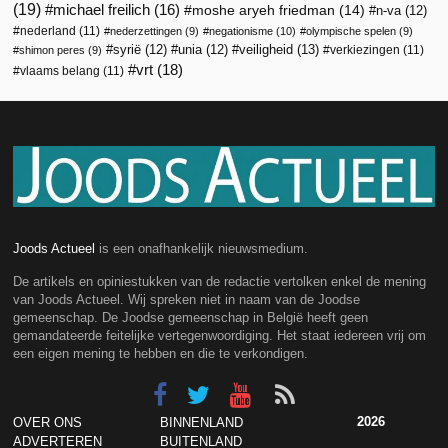
(19)
michael freilich
(16)
moshe aryeh friedman
(14)
n-va
(12)
nederland
(11)
nederzettingen
(9)
negationisme
(10)
olympische spelen
(9)
veiligheid
(13)
syrië
(12)
unia
(12)
verkiezingen
(11)
shimon peres
(9)
vrt
(18)
vlaams belang
(11)
Joods Actueel
is een onafhankelijk nieuwsmedium.
De artikels en opiniestukken van de redactie vertolken enkel de mening
van Joods Actueel. Wij spreken niet in naam van de Joodse
gemeenschap. De Joodse gemeenschap in België heeft geen
gemandateerde feitelijke vertegenwoordiging. Het staat iedereen vrij om
een eigen mening te hebben en die te verkondigen.
2026
OVER ONS
BINNENLAND
ADVERTEREN
BUITENLAND