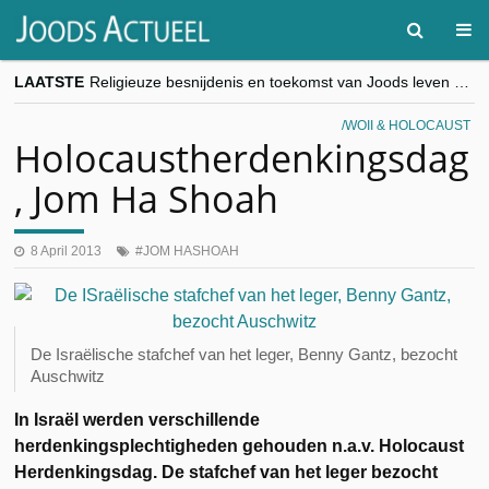
LAATSTE
Religieuze besnijdenis en toekomst van Joods leven centraal tijdens conferentie in Brussel
“Besnijdenisdebat toont hoe moeilijk seculiere Westen minderheden begrijpt”, Jinnih Beels (Vooruit)
CITYTRIP | ROEMENIË – Boekarest: de verrassing van Oost-Europa
WOII & HOLOCAUST
“Vandaag zit elke Jood in België op de beklaagdenbank”
Holocaustherdenkingsdag
goKosher lanceert nieuwe website en samenwerking met Mishpacha voor kosher travel en simchas wereldwijd
, Jom Ha Shoah
8 April 2013
JOM HASHOAH
De Israëlische stafchef van het leger, Benny Gantz, bezocht
Auschwitz
In Israël werden verschillende
herdenkingsplechtigheden gehouden n.a.v. Holocaust
Herdenkingsdag. De stafchef van het leger bezocht